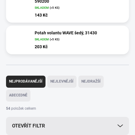
590200
SKLADEM
(>5 KS)
143 Kč
Potah volantu WAVE šedý, 31430
SKLADEM
(>5 KS)
203 Kč
Ř
a
NEJPRODÁVANĚJŠÍ
NEJLEVNĚJŠÍ
NEJDRAŽŠÍ
z
e
ABECEDNĚ
n
í
54
položek celkem
p
r
OTEVŘÍT FILTR
o
d