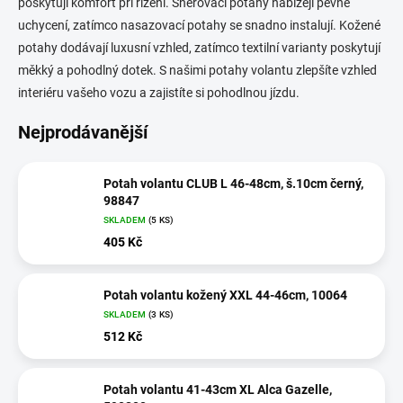
poskytují komfort při řízení. Šněrovací potahy nabízejí pevné
uchycení, zatímco nasazovací potahy se snadno instalují. Kožené
potahy dodávají luxusní vzhled, zatímco textilní varianty poskytují
měkký a pohodlný dotek. S našimi potahy volantu zlepšíte vzhled
interiéru vašeho vozu a zajistíte si pohodlnou jízdu.
Nejprodávanější
Potah volantu CLUB L 46-48cm, š.10cm černý,
98847
SKLADEM
(5 KS)
405 Kč
Potah volantu kožený XXL 44-46cm, 10064
SKLADEM
(3 KS)
512 Kč
Potah volantu 41-43cm XL Alca Gazelle,