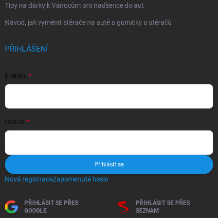
Tipy na dárky k Vánocům pro nadšence do aut
Návod, jak vyměnit stěrače na autě a gumičky u stěračů
PŘIHLÁŠENÍ
E-MAIL
HESLO
Přihlásit se
Nová registrace
Zapomenuté heslo
PŘIHLÁSIT SE PŘES
PŘIHLÁSIT SE PŘES
GOOGLE
SEZNAM