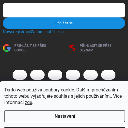
Přihlásit se
Nová registrace
Zapomenuté heslo
PŘIHLÁSIT SE PŘES
PŘIHLÁSIT SE PŘES
GOOGLE
SEZNAM
Tento web používá soubory cookie. Dalším procházením
tohoto webu vyjadřujete souhlas s jejich používáním.. Více
informací
zde
.
Copyright 2026
BM MOTO s.r.o.
. Všechna práva vyhrazena.
Upravit
nastavení cookies
Nastavení
Vytvořil Shoptet