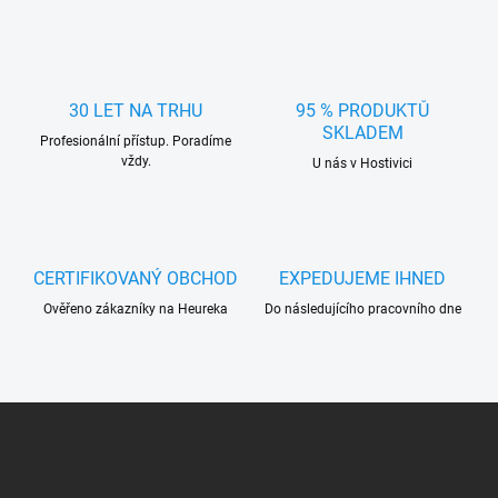
l
á
d
a
c
30 LET NA TRHU
95 % PRODUKTŮ
í
SKLADEM
Profesionální přístup. Poradíme
p
vždy.
r
U nás v Hostivici
v
k
y
v
ý
CERTIFIKOVANÝ OBCHOD
EXPEDUJEME IHNED
p
Ověřeno zákazníky na Heureka
Do následujícího pracovního dne
i
s
u
Z
á
p
a