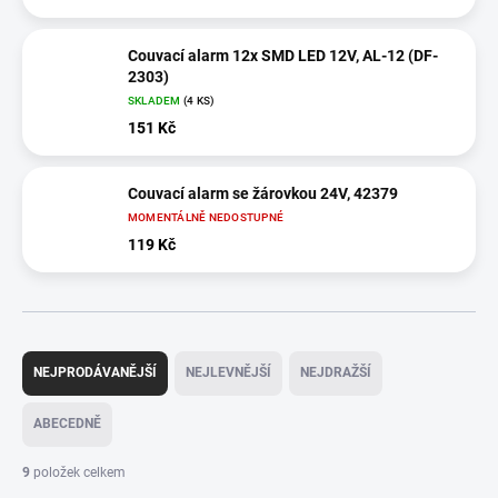
Couvací alarm 12x SMD LED 12V, AL-12 (DF-
2303)
SKLADEM
(4 KS)
151 Kč
Couvací alarm se žárovkou 24V, 42379
MOMENTÁLNĚ NEDOSTUPNÉ
119 Kč
Ř
a
NEJPRODÁVANĚJŠÍ
NEJLEVNĚJŠÍ
NEJDRAŽŠÍ
z
e
ABECEDNĚ
n
í
9
položek celkem
p