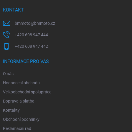
t
í
KONTAKT
bmmoto
@
bmmoto.cz
+420 608 947 444
+420 608 947 442
INFORMACE PRO VÁS
O nás
Hodnocení obchodu
Velkoobchodní spolupráce
Doprava a platba
Kontakty
Obchodní podmínky
Reklamační řád