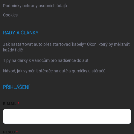
Podmínky ochrany osobních údajů
Cookies
RADY A ČLÁNKY
Jak nastartovat auto přes startovací kabely? Úkon, který by měl znát
každý řidič
Tipy na dárky k Vánocům pro nadšence do aut
Návod, jak vyměnit stěrače na autě a gumičky u stěračů
PŘIHLÁŠENÍ
E-MAIL
HESLO