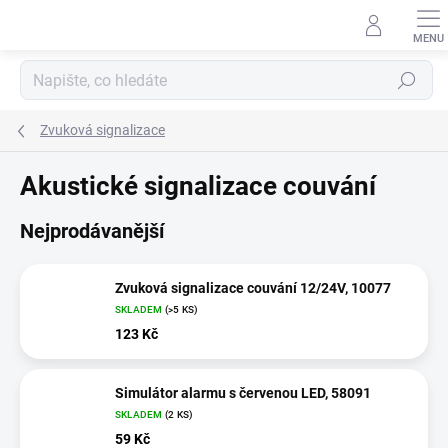
Přejít
na
obsah
Hledat
Zvuková signalizace
Akustické signalizace couvání
Nejprodávanější
Zvuková signalizace couvání 12/24V, 10077
SKLADEM
(>5 KS)
123 Kč
Simulátor alarmu s červenou LED, 58091
SKLADEM
(2 KS)
59 Kč