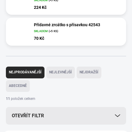
SKLADEM
(>5 KS)
224 Kč
Přídavné zrcátko s přísavkou 42543
SKLADEM
(>5 KS)
70 Kč
Ř
a
NEJPRODÁVANĚJŠÍ
NEJLEVNĚJŠÍ
NEJDRAŽŠÍ
z
e
ABECEDNĚ
n
í
11
položek celkem
p
r
OTEVŘÍT FILTR
o
d
u