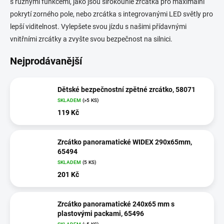
s různými funkcemi, jako jsou širokoúhlé zrcátka pro maximální
pokrytí zorného pole, nebo zrcátka s integrovanými LED světly pro
lepší viditelnost. Vylepšete svou jízdu s našimi přídavnými
vnitřními zrcátky a zvyšte svou bezpečnost na silnici.
Nejprodávanější
Dětské bezpečnostní zpětné zrcátko, 58071
SKLADEM
(>5 KS)
119 Kč
Zrcátko panoramatické WIDEX 290x65mm,
65494
SKLADEM
(5 KS)
201 Kč
Zrcátko panoramatické 240x65 mm s
plastovými packami, 65496