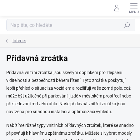
Přejít
na
obsah
Hledat
Interiér
Přídavná zrcátka
Přídavná vnitřní zrcátka jsou skvělým doplňkem pro zlepšení
viditelnosti a bezpečnosti během řízení. Tyto zrcátka poskytují
lepší přehled o situaci za vozidlem a rozšiřují vaše zorné pole, což
může být užitečné při parkování, jízdě v městském prostředí nebo
při sledování mrtvého úhlu. Naše přídavná vnitřní zrcátka jsou
navržena pro snadnou instalaci a optimalizaci výhledu.
Nabízíme různé typy vnitřních přídavných zrcátek, které se snadno
připevňují k hlavnímu zpětnému zrcátku. Můžete si vybrat modely