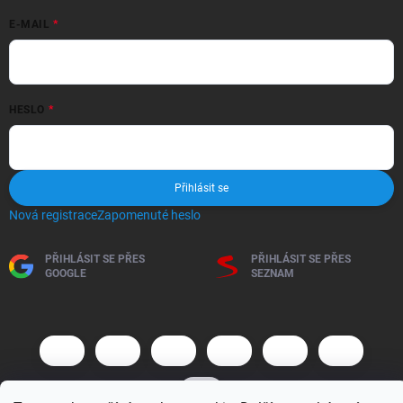
E-MAIL
HESLO
Přihlásit se
Nová registrace
Zapomenuté heslo
PŘIHLÁSIT SE PŘES
PŘIHLÁSIT SE PŘES
GOOGLE
SEZNAM