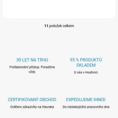
11
položek celkem
O
v
l
á
d
a
c
30 LET NA TRHU
95 % PRODUKTŮ
í
SKLADEM
Profesionální přístup. Poradíme
p
vždy.
r
U nás v Hostivici
v
k
y
v
ý
CERTIFIKOVANÝ OBCHOD
EXPEDUJEME IHNED
p
Ověřeno zákazníky na Heureka
Do následujícího pracovního dne
i
s