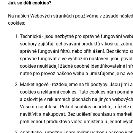
Jak se dělí cookies?
Na našich Webových stránkách používáme v zásadě následuj
cookies:
Technické - jsou nezbytné pro správné fungování webu 
soubory zajišťují uchovávání produktů v košíku, zob
správné fungování filtrů, nebo přihlášení. Bez těcht
správně fungovat a ve výchozím nastavení jsou povole
cookies neukládají žádné osobně identifikovatelné in
nutné pro provoz našeho webu a umisťujeme je na we
Marketingové - rozdělujeme na tři podtypy. Jsou jimi 
cookies a reklamní cookies. Tato cookies nám pomáha
a oslovit je v reklamních plochách na jiných webových
Vašemu souhlasu. Pokud souhlas neudělíte, můžete i 
navštívit a nakupovat. Bez udělení souhlasu s market
prohlédnout produktová videa umístěná u jednotlivýc
Analytické - umožňují nám měření výkonu našeho web