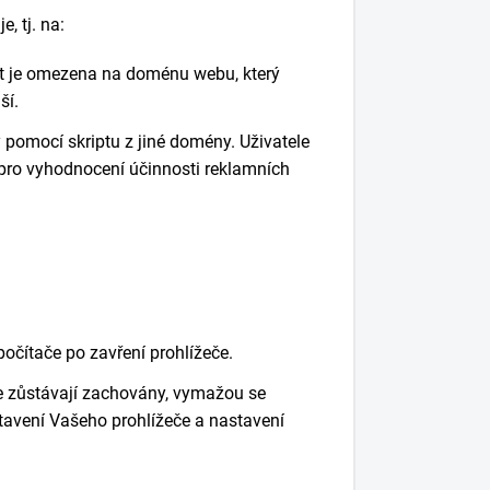
, tj. na:
nost je omezena na doménu webu, který
ší.
y pomocí skriptu z jiné domény. Uživatele
 pro vyhodnocení účinnosti reklamních
očítače po zavření prohlížeče.
če zůstávají zachovány, vymažou se
stavení Vašeho prohlížeče a nastavení