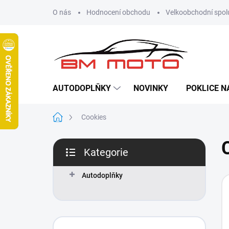
Přejít
O nás
Hodnocení obchodu
Velkoobchodní spol
na
obsah
AUTODOPLŇKY
NOVINKY
POKLICE N
Domů
Cookies
P
Kategorie
o
Přeskočit
s
kategorie
t
Autodoplňky
r
a
n
n