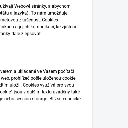
oužívají Webové stránky, a abychom
státu a jazyka). To nám umožňuje
ernetovou zkušenost. Cookies
nkách a jejich komunikaci, ke zjištění
ránky dále zlepšovat.
rverem a ukládané ve Vašem počítači
ý web, prohlížeč pošle uloženou cookie
edtím uložil. Cookies využívá pro svou
okie“ jsou v dalším textu uváděny také
ge nebo session storage. Bližší technické