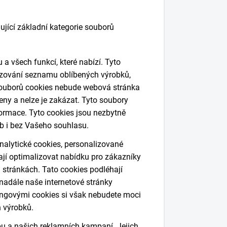
ící základní kategorie souborů
a všech funkcí, které nabízí. Tyto
razování seznamu oblíbených výrobků,
o souborů cookies nebude webová stránka
ny a nelze je zakázat. Tyto soubory
formace. Tyto cookies jsou nezbytně
b i bez Vašeho souhlasu.
analytické cookies, personalizované
jí optimalizovat nabídku pro zákazníky
 stránkách. Tato cookies podléhají
nadále naše internetové stránky
ingovými cookies si však nebudete moci
h výrobků.
u a našich reklamních kampaní. Jejich