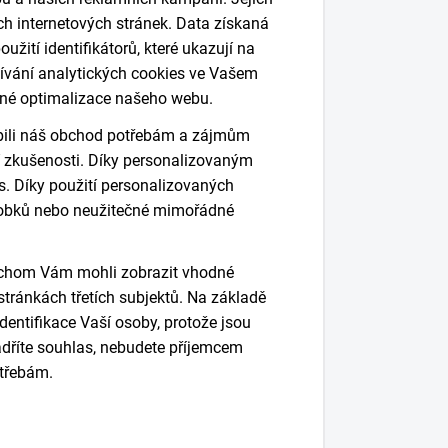
h internetových stránek. Data získaná
ití identifikátorů, které ukazují na
ívání analytických cookies ve Vašem
dné optimalizace našeho webu.
bili náš obchod potřebám a zájmům
ní zkušenosti. Díky personalizovaným
 Díky použití personalizovaných
robků nebo neužitečné mimořádné
bychom Vám mohli zobrazit vhodné
stránkách třetích subjektů. Na základě
dentifikace Vaší osoby, protože jsou
říte souhlas, nebudete příjemcem
třebám.