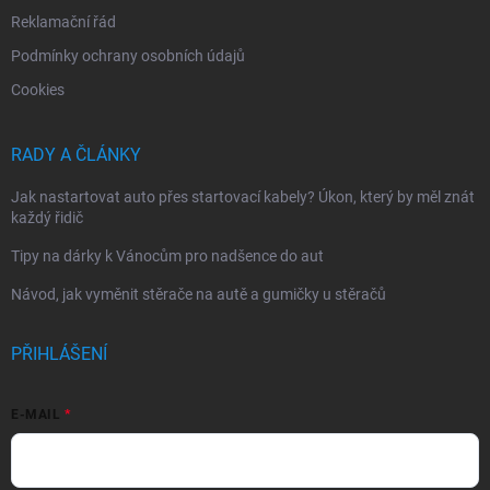
Reklamační řád
Podmínky ochrany osobních údajů
Cookies
RADY A ČLÁNKY
Jak nastartovat auto přes startovací kabely? Úkon, který by měl znát
každý řidič
Tipy na dárky k Vánocům pro nadšence do aut
Návod, jak vyměnit stěrače na autě a gumičky u stěračů
PŘIHLÁŠENÍ
E-MAIL