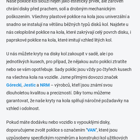
Naše
poklice kol
slouží nejen jako estetický prvek, ale zároveň
chrání disky před prachem, solí a drobným mechanickým
poškozením. Všechny
plastové poklice na kola
jsou univerzální a
snadno se instalují na většinu běžných typů disků kol. Najdete u
nás
celoplošné poklice na kola
, které zakrývají celý povrch disku, i
paprskové poklice na kola
, které imitují vzhled litých kol.
U nás můžete
kryty na disky kol
zakoupit v sadě, ale i po
jednotlivých kusech, pro případ, že nějakou auto poklici ztratíte
nebo se vám opotřebuje.
Sady poklic
jsou vždy po čtyřech kusech
na všechna kola na vozidle. Jsme přímými dovozci značek
Górecki
,
Jestic
a
NRM
– výrobců, kteří jsou známí svou
dlouholetou kvalitou a precizností. Díky tomu můžeme
garantovat, že naše
kryty na kola
splňují náročné požadavky na
vzhled i odolnost.
Pokud máte dodávku nebo vozidlo s vypouklými disky,
doporučujeme zvolit
poklice s označením "
VAN
"
, které jsou
uzpůsobeny specifickým rozměrům a konstrukci kol užitkových