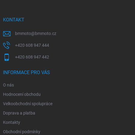
p
a
t
í
KONTAKT
bmmoto
@
bmmoto.cz
+420 608 947 444
+420 608 947 442
INFORMACE PRO VÁS
O nás
Hodnocení obchodu
Velkoobchodní spolupráce
Doprava a platba
Kontakty
Obchodní podmínky