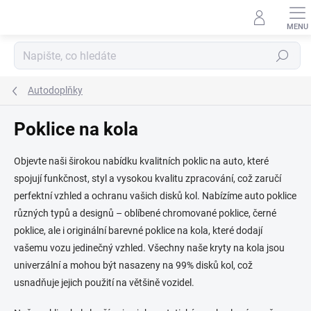
Přejít
na
obsah
Hledat
Autodoplňky
Poklice na kola
Objevte naši širokou nabídku kvalitních
poklic na auto
, které
spojují funkčnost, styl a vysokou kvalitu zpracování, což zaručí
perfektní vzhled a ochranu vašich disků kol. Nabízíme
auto poklice
různých typů a designů – oblíbené
chromované poklice
,
černé
poklice
, ale i originální
barevné poklice na kola
, které dodají
vašemu vozu jedinečný vzhled. Všechny naše kryty na kola jsou
univerzální a mohou být nasazeny na 99% disků kol, což
usnadňuje jejich použití na většině vozidel.