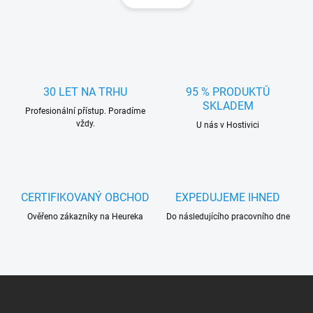
á
d
n
a
k
c
o
í
p
v
r
á
v
30 LET NA TRHU
95 % PRODUKTŮ
n
k
SKLADEM
í
Profesionální přístup. Poradíme
y
vždy.
U nás v Hostivici
v
ý
p
i
s
u
CERTIFIKOVANÝ OBCHOD
EXPEDUJEME IHNED
Ověřeno zákazníky na Heureka
Do následujícího pracovního dne
Z
á