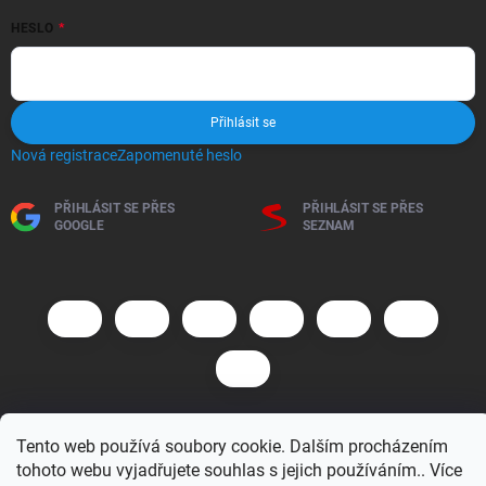
HESLO
Přihlásit se
Nová registrace
Zapomenuté heslo
PŘIHLÁSIT SE PŘES
PŘIHLÁSIT SE PŘES
GOOGLE
SEZNAM
Tento web používá soubory cookie. Dalším procházením
Copyright 2026
BM MOTO s.r.o.
. Všechna práva vyhrazena.
Upravit
nastavení cookies
tohoto webu vyjadřujete souhlas s jejich používáním.. Více