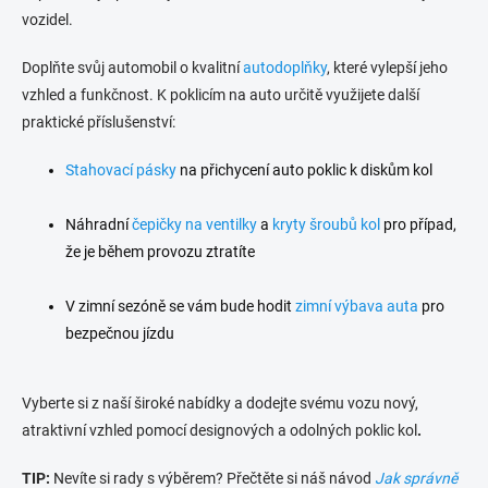
vozidel.
Doplňte svůj automobil o kvalitní
autodoplňky
, které vylepší jeho
vzhled a funkčnost. K
poklicím na auto
určitě využijete další
praktické příslušenství:
Stahovací pásky
na přichycení auto poklic k diskům kol
Náhradní
čepičky na ventilky
a
kryty šroubů kol
pro případ,
že je během provozu ztratíte
V zimní sezóně se vám bude hodit
zimní výbava auta
pro
bezpečnou jízdu
Vyberte si z naší široké nabídky a dodejte svému vozu nový,
atraktivní vzhled pomocí designových a odolných
poklic kol
.
TIP:
Nevíte si rady s výběrem? Přečtěte si náš návod
Jak správně