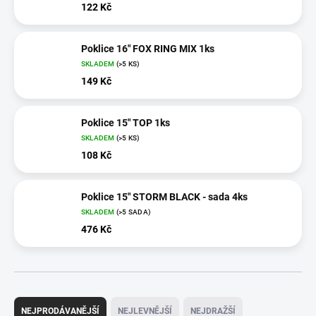
122 Kč
Poklice 16" FOX RING MIX 1ks
SKLADEM
(>5 KS)
149 Kč
Poklice 15" TOP 1ks
SKLADEM
(>5 KS)
108 Kč
Poklice 15" STORM BLACK - sada 4ks
SKLADEM
(>5 SADA)
476 Kč
Ř
a
NEJPRODÁVANĚJŠÍ
NEJLEVNĚJŠÍ
NEJDRAŽŠÍ