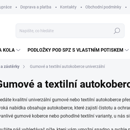
upráce
Doprava a platba
Kontakty
Obchodní podmínky
Hledat
A KOLA
PODLOŽKY POD SPZ S VLASTNÍM POTISKEM
 a zástěrky
Gumové a textilní autokoberce univerzální
Gumové a textilní autokoberc
edáte kvalitní univerzální gumové nebo textilní autokoberce př
roká nabídka obsahuje autokoberce, které zajistí čistotu a ochra
vanlivé gumové koberce nebo pohodlné textilní varianty, u nás si 
užijte náš vyhledávač níže, který vám umožní snadno a rychle 