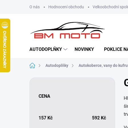
Přejít
O nás
Hodnocení obchodu
Velkoobchodní spol
na
obsah
AUTODOPLŇKY
NOVINKY
POKLICE N
Domů
Autodoplňky
Autokoberce, vany do kufru
P
o
s
CENA
Hl
t
r
ši
a
tr
n
157
Kč
592
Kč
n
Vy