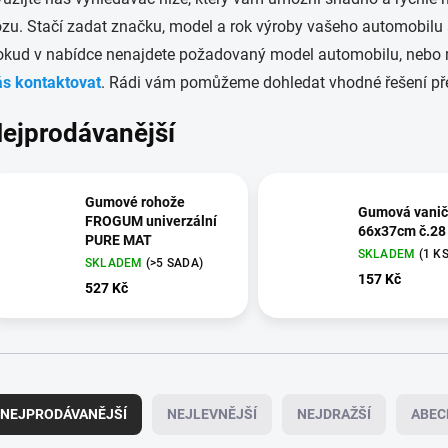
zu. Stačí zadat značku, model a rok výroby vašeho automobilu
okud v nabídce nenajdete požadovaný model automobilu, nebo m
ás kontaktovat
. Rádi vám pomůžeme dohledat vhodné řešení pře
ejprodávanější
Gumové rohože
Gumová vanič
FROGUM univerzální
66x37cm č.28
PURE MAT
SKLADEM
(1 KS
SKLADEM
(>5 SADA)
157 Kč
527 Kč
NEJPRODÁVANĚJŠÍ
NEJLEVNĚJŠÍ
NEJDRAŽŠÍ
ABEC