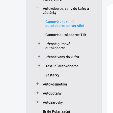
e
n
V
Autokoberce, vany do kufru a
í
ý
zástěrky
p
p
Gumové a textilní
r
i
autokoberce univerzální
o
s
d
p
Gumové autokoberce TIR
u
r
Přesné gumové
k
o
autokoberce
t
d
ů
u
Přesné vany do kufru
k
Textilní autokoberce
t
ů
Zástěrky
Autokosmetika
Autopotahy
Autožárovky
Brýle Polarizační