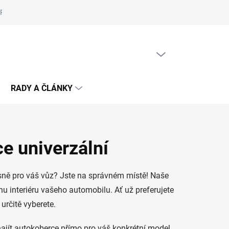
Reklamační řád
Podmínky ochrany osobních údajů
Cookies
PRÁZDNÝ KOŠÍK
NÁKUPNÍ
KOŠÍK
RADY A ČLÁNKY
e univerzální
esně pro váš vůz? Jste na správném místě! Naše
nu interiéru vašeho automobilu. Ať už preferujete
určitě vyberete.
najít autokoberce přímo pro váš konkrétní model