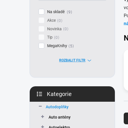
í
vo
p
Na skladě
9
a
P
Akce
n
0
n
e
Novinka
0
l
N
Tip
0
MegaKnihy
5
ROZBALIT FILTR
Kategorie
Přeskočit
kategorie
Autodoplňky
Ř
a
Auto antény
z
Autoelektro