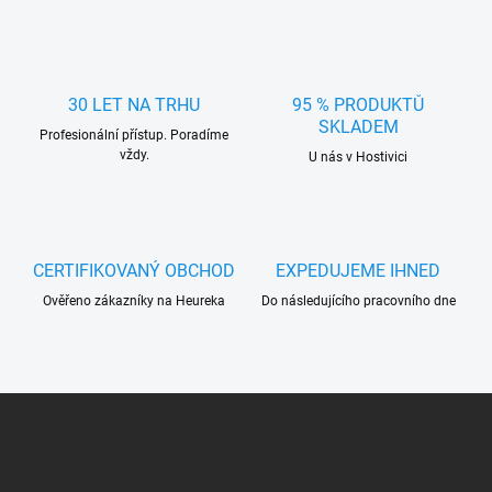
k
c
o
í
p
v
r
á
v
30 LET NA TRHU
95 % PRODUKTŮ
n
k
SKLADEM
í
Profesionální přístup. Poradíme
y
vždy.
U nás v Hostivici
v
ý
p
i
s
u
CERTIFIKOVANÝ OBCHOD
EXPEDUJEME IHNED
Ověřeno zákazníky na Heureka
Do následujícího pracovního dne
Z
á
p
a