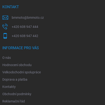
t
í
KONTAKT
bmmoto
@
bmmoto.cz
+420 608 947 444
+420 608 947 442
INFORMACE PRO VÁS
O nás
Hodnocení obchodu
Velkoobchodní spolupráce
Doprava a platba
Kontakty
Obchodní podmínky
Reklamační řád