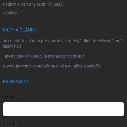
Podmínky ochrany osobních údajů
Cookies
RADY A ČLÁNKY
Jak nastartovat auto přes startovací kabely? Úkon, který by měl znát
každý řidič
Tipy na dárky k Vánocům pro nadšence do aut
Návod, jak vyměnit stěrače na autě a gumičky u stěračů
PŘIHLÁŠENÍ
E-MAIL
HESLO