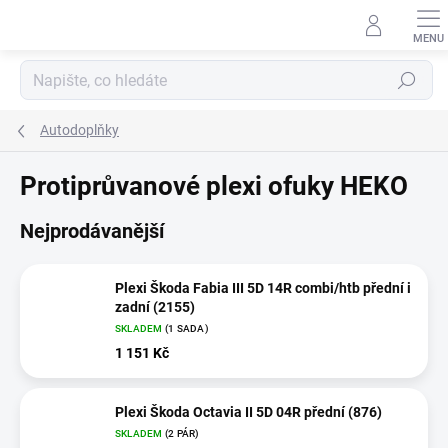
Přejít
na
obsah
Hledat
Autodoplňky
Protiprůvanové plexi ofuky HEKO
Nejprodávanější
Plexi Škoda Fabia III 5D 14R combi/htb přední i
zadní (2155)
SKLADEM
(1 SADA)
1 151 Kč
Plexi Škoda Octavia II 5D 04R přední (876)
SKLADEM
(2 PÁR)