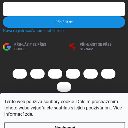
Přihlásit se
Nová registrace
Zapomenuté heslo
PŘIHLÁSIT SE PŘES
PŘIHLÁSIT SE PŘES
GOOGLE
SEZNAM
Tento web používá soubory cookie. Dalším procházením
tohoto webu vyjadřujete souhlas s jejich používáním.. Více
Copyright 2026
BM MOTO s.r.o.
. Všechna práva vyhrazena.
Upravit
nastavení cookies
informací
zde
.
Vytvořil Shoptet
Nastavení