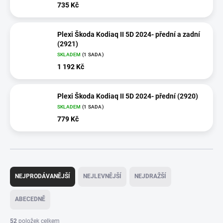
735 Kč
Plexi Škoda Kodiaq II 5D 2024- přední a zadní
(2921)
SKLADEM
(1 SADA)
1 192 Kč
Plexi Škoda Kodiaq II 5D 2024- přední (2920)
SKLADEM
(1 SADA)
779 Kč
Ř
a
NEJPRODÁVANĚJŠÍ
NEJLEVNĚJŠÍ
NEJDRAŽŠÍ
z
e
ABECEDNĚ
n
í
52
položek celkem