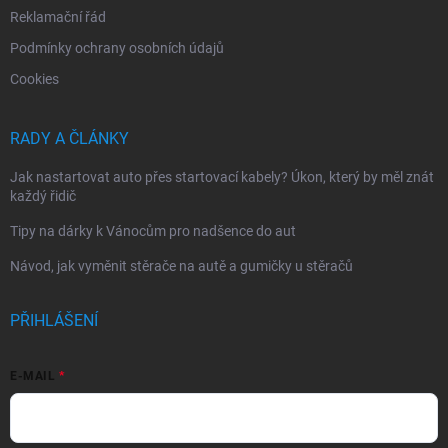
Reklamační řád
Podmínky ochrany osobních údajů
Cookies
RADY A ČLÁNKY
Jak nastartovat auto přes startovací kabely? Úkon, který by měl znát
každý řidič
Tipy na dárky k Vánocům pro nadšence do aut
Návod, jak vyměnit stěrače na autě a gumičky u stěračů
PŘIHLÁŠENÍ
E-MAIL