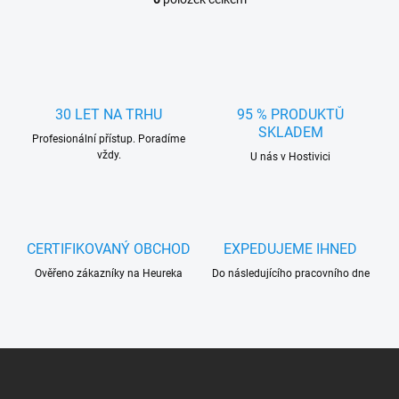
O
v
l
á
d
a
c
30 LET NA TRHU
95 % PRODUKTŮ
í
SKLADEM
Profesionální přístup. Poradíme
p
vždy.
r
U nás v Hostivici
v
k
y
v
ý
CERTIFIKOVANÝ OBCHOD
EXPEDUJEME IHNED
p
Ověřeno zákazníky na Heureka
Do následujícího pracovního dne
i
s
u
Z
á
p