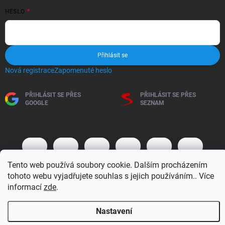
HESLO
Přihlásit se
Nová registrace
Zapomenuté heslo
PŘIHLÁSIT SE PŘES
PŘIHLÁSIT SE PŘES
GOOGLE
SEZNAM
Tento web používá soubory cookie. Dalším procházením
tohoto webu vyjadřujete souhlas s jejich používáním.. Více
informací
zde
.
Copyright 2026
BM MOTO s.r.o.
. Všechna práva vyhrazena.
Upravit
Nastavení
nastavení cookies