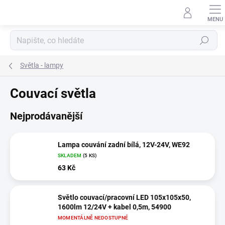
Přejít
na
obsah
Hledat
Světla - lampy
Couvací světla
Nejprodávanější
Lampa couvání zadní bílá, 12V-24V, WE92
SKLADEM
(5 KS)
63 Kč
Světlo couvací/pracovní LED 105x105x50,
1600lm 12/24V + kabel 0,5m, 54900
MOMENTÁLNĚ NEDOSTUPNÉ