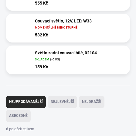
555 Kč
Couvací světlo, 12V, LED, W33
MOMENTÁLNĚ NEDOSTUPNÉ
532 Kč
Světlo zadní couvací bílé, 02104
SKLADEM
(>5 KS)
159 Kč
Ř
a
NEJPRODÁVANĚJŠÍ
NEJLEVNĚJŠÍ
NEJDRAŽŠÍ
z
e
ABECEDNĚ
n
í
6
položek celkem
p