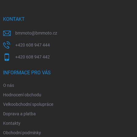
a
t
í
KONTAKT
bmmoto
@
bmmoto.cz
+420 608 947 444
+420 608 947 442
INFORMACE PRO VÁS
O nás
Hodnocení obchodu
Velkoobchodní spolupráce
Doprava a platba
Kontakty
Obchodní podmínky