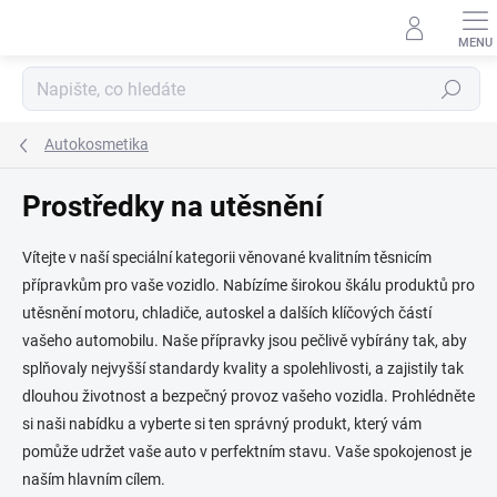
Přejít
na
obsah
Hledat
Autokosmetika
Prostředky na utěsnění
Vítejte v naší speciální kategorii věnované kvalitním těsnicím
přípravkům pro vaše vozidlo. Nabízíme širokou škálu produktů pro
utěsnění motoru, chladiče, autoskel a dalších klíčových částí
vašeho automobilu. Naše přípravky jsou pečlivě vybírány tak, aby
splňovaly nejvyšší standardy kvality a spolehlivosti, a zajistily tak
dlouhou životnost a bezpečný provoz vašeho vozidla. Prohlédněte
si naši nabídku a vyberte si ten správný produkt, který vám
pomůže udržet vaše auto v perfektním stavu. Vaše spokojenost je
naším hlavním cílem.