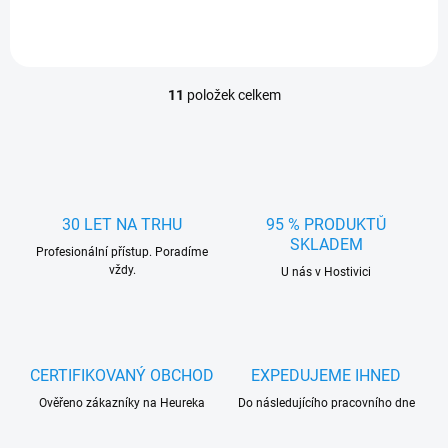
11
položek celkem
O
v
l
á
d
a
c
30 LET NA TRHU
95 % PRODUKTŮ
í
SKLADEM
Profesionální přístup. Poradíme
p
vždy.
r
U nás v Hostivici
v
k
y
v
ý
CERTIFIKOVANÝ OBCHOD
EXPEDUJEME IHNED
p
Ověřeno zákazníky na Heureka
Do následujícího pracovního dne
i
s
u