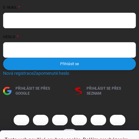
E-MAIL
HESLO
Přihlásit se
Nová registrace
Zapomenuté heslo
PŘIHLÁSIT SE PŘES
PŘIHLÁSIT SE PŘES
GOOGLE
SEZNAM