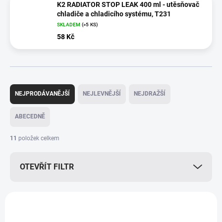
K2 RADIATOR STOP LEAK 400 ml - utěsňovač
chladiče a chladicího systému, T231
SKLADEM
(>5 KS)
58 Kč
Ř
a
NEJPRODÁVANĚJŠÍ
NEJLEVNĚJŠÍ
NEJDRAŽŠÍ
z
e
ABECEDNĚ
n
í
11
položek celkem
p
r
OTEVŘÍT FILTR
o
d
u
V
k
ý
t
p