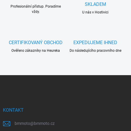
í
SKLADEM
Profesionální přístup. Poradíme
p
vždy.
r
U nás v Hostivici
v
k
y
v
ý
CERTIFIKOVANÝ OBCHOD
EXPEDUJEME IHNED
p
Ověřeno zákazníky na Heureka
Do následujícího pracovního dne
i
s
u
Z
á
p
a
t
í
KONTAKT
bmmoto
@
bmmoto.cz