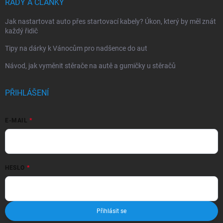
RADY A ČLÁNKY
Jak nastartovat auto přes startovací kabely? Úkon, který by měl znát
každý řidič
Tipy na dárky k Vánocům pro nadšence do aut
Návod, jak vyměnit stěrače na autě a gumičky u stěračů
PŘIHLÁŠENÍ
E-MAIL
HESLO
Přihlásit se