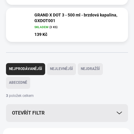
GRAND X DOT 3 - 500 ml - brzdová kapalina,
GXDOT001
SKLADEM
(3 KS)
139 Kč
Ř
a
NEJPRODÁVANĚJŠÍ
NEJLEVNĚJŠÍ
NEJDRAŽŠÍ
z
e
ABECEDNĚ
n
í
3
položek celkem
p
r
OTEVŘÍT FILTR
o
d
u
V
k