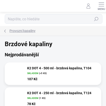
Přejít
na
obsah
Hledat
Provozní kapaliny
Brzdové kapaliny
Nejprodávanější
K2 DOT 4 - 500 ml - brzdová kapalina, T104
SKLADEM
(>5 KS)
107 Kč
K2 DOT 4 - 250 ml - brzdová kapalina, T124
SKLADEM
(1 KS)
78 Kč