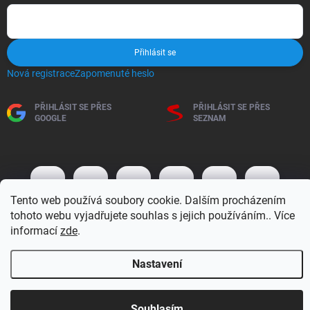
Přihlásit se
Nová registrace
Zapomenuté heslo
PŘIHLÁSIT SE PŘES
PŘIHLÁSIT SE PŘES
GOOGLE
SEZNAM
Tento web používá soubory cookie. Dalším procházením
tohoto webu vyjadřujete souhlas s jejich používáním.. Více
informací
zde
.
Copyright 2026
BM MOTO s.r.o.
. Všechna práva vyhrazena.
Upravit
Nastavení
nastavení cookies
Vytvořil Shoptet
Otevírací doba 7:30 - 16:00 hod
Souhlasím