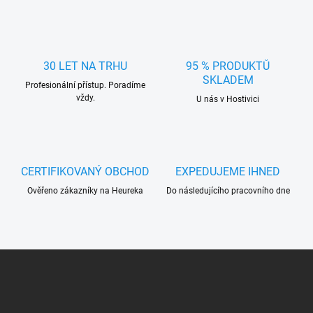
l
á
d
a
c
30 LET NA TRHU
95 % PRODUKTŮ
í
SKLADEM
Profesionální přístup. Poradíme
p
vždy.
r
U nás v Hostivici
v
k
y
v
ý
CERTIFIKOVANÝ OBCHOD
EXPEDUJEME IHNED
p
Ověřeno zákazníky na Heureka
Do následujícího pracovního dne
i
s
u
Z
á
p
a