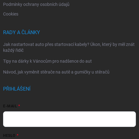
Podmínky ochrany osobních údajů
Cookies
RADY A ČLÁNKY
Jak nastartovat auto přes startovací kabely? Úkon, který by měl znát
každý řidič
Tipy na dárky k Vánocům pro nadšence do aut
Návod, jak vyměnit stěrače na autě a gumičky u stěračů
PŘIHLÁŠENÍ
E-MAIL
HESLO