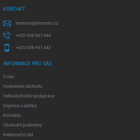
t
í
KONTAKT
bmmoto
@
bmmoto.cz
+420 608 947 444
+420 608 947 442
INFORMACE PRO VÁS
O nás
Hodnocení obchodu
Velkoobchodní spolupráce
Doprava a platba
Kontakty
Obchodní podmínky
Reklamační řád