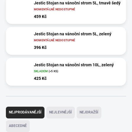
Jestic Stojan na vánoční strom 5L, tmavě šedý
MOMENTÁLNĚ NEDOSTUPNÉ
459 Kč
Jestic Stojan na vánoční strom 5L, zelený
MOMENTÁLNĚ NEDOSTUPNÉ
396 Kč
Jestic Stojan na vánoční strom 10L, zelený
SKLADEM
(>5 KS)
425 Kč
Ř
a
NEJPRODÁVANĚJŠÍ
NEJLEVNĚJŠÍ
NEJDRAŽŠÍ
z
e
ABECEDNĚ
n