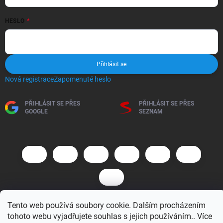
HESLO
Přihlásit se
Nová registrace
Zapomenuté heslo
PŘIHLÁSIT SE PŘES
PŘIHLÁSIT SE PŘES
GOOGLE
SEZNAM
Tento web používá soubory cookie. Dalším procházením
Copyright 2026
BM MOTO s.r.o.
. Všechna práva vyhrazena.
Upravit
tohoto webu vyjadřujete souhlas s jejich používáním.. Více
nastavení cookies