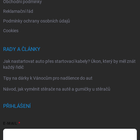
Obchodní podmínky
Reklamační řád
Podmínky ochrany osobních údajů
Cookies
RADY A ČLÁNKY
Jak nastartovat auto přes startovací kabely? Úkon, který by měl znát
každý řidič
Tipy na dárky k Vánocům pro nadšence do aut
Návod, jak vyměnit stěrače na autě a gumičky u stěračů
PŘIHLÁŠENÍ
E-MAIL