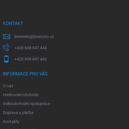
p
a
t
í
KONTAKT
bmmoto
@
bmmoto.cz
+420 608 947 444
+420 608 947 442
INFORMACE PRO VÁS
O nás
Hodnocení obchodu
Velkoobchodní spolupráce
Doprava a platba
Kontakty