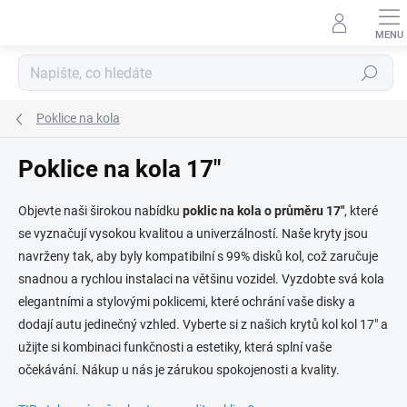
Přejít
na
obsah
Hledat
Poklice na kola
Poklice na kola 17"
Objevte naši širokou nabídku
poklic na kola o průměru 17"
, které
se vyznačují vysokou kvalitou a univerzálností. Naše kryty jsou
navrženy tak, aby byly kompatibilní s 99% disků kol, což zaručuje
snadnou a rychlou instalaci na většinu vozidel. Vyzdobte svá kola
elegantními a stylovými poklicemi, které ochrání vaše disky a
dodají autu jedinečný vzhled. Vyberte si z našich krytů kol kol 17" a
užijte si kombinaci funkčnosti a estetiky, která splní vaše
očekávání. Nákup u nás je zárukou spokojenosti a kvality.