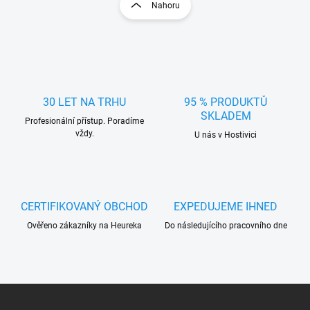
r
Nahoru
á
á
d
n
a
k
c
o
í
p
v
r
á
v
30 LET NA TRHU
95 % PRODUKTŮ
n
k
SKLADEM
í
Profesionální přístup. Poradíme
y
vždy.
U nás v Hostivici
v
ý
p
i
s
u
CERTIFIKOVANÝ OBCHOD
EXPEDUJEME IHNED
Ověřeno zákazníky na Heureka
Do následujícího pracovního dne
Z
á