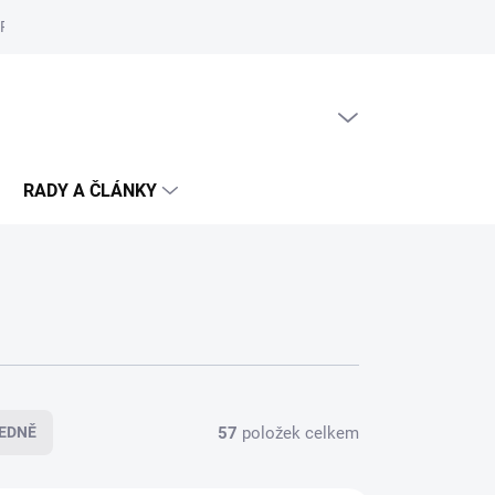
Reklamační řád
Podmínky ochrany osobních údajů
Cookies
PRÁZDNÝ KOŠÍK
NÁKUPNÍ
KOŠÍK
RADY A ČLÁNKY
57
položek celkem
EDNĚ