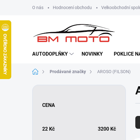
Přejít
O nás
Hodnocení obchodu
Velkoobchodní spol
na
obsah
AUTODOPLŇKY
NOVINKY
POKLICE N
Domů
Prodávané značky
AROSO (FILSON)
P
o
s
CENA
t
Ř
r
a
a
z
n
22
Kč
3200
Kč
e
n