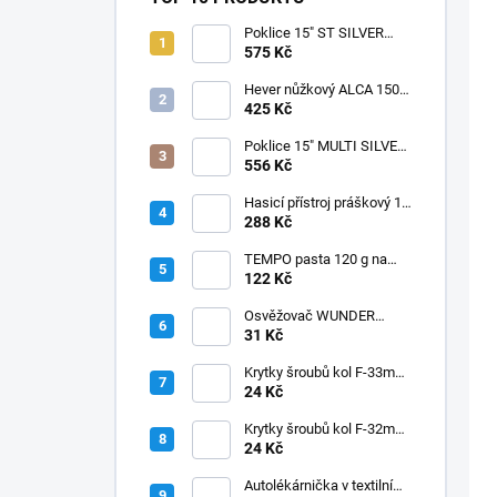
Poklice 15" ST SILVER
BLACK
575 Kč
Hever nůžkový ALCA 1500
kg, 436000
425 Kč
Poklice 15" MULTI SILVER
BLACK
556 Kč
Hasicí přístroj práškový 1
kg, BC CZ/SK
288 Kč
TEMPO pasta 120 g na
starý lak
122 Kč
Osvěžovač WUNDER
BAUM - BLACK ICE
31 Kč
Krytky šroubů kol F-33mm
vysoké, chrom
24 Kč
Krytky šroubů kol F-32mm
vysoké, chrom
24 Kč
Autolékárnička v textilním