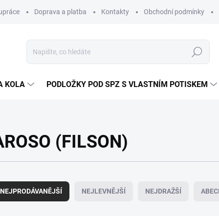
upráce
Doprava a platba
Kontakty
Obchodní podmínky
Hledat
A KOLA
PODLOŽKY POD SPZ S VLASTNÍM POTISKEM
AROSO (FILSON)
NEJPRODÁVANĚJŠÍ
NEJLEVNĚJŠÍ
NEJDRAŽŠÍ
ABEC