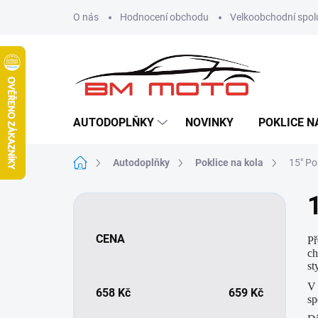
Přejít
O nás
Hodnocení obchodu
Velkoobchodní spol
na
obsah
AUTODOPLŇKY
NOVINKY
POKLICE N
Domů
Autodoplňky
Poklice na kola
15" Po
P
o
s
CENA
Př
t
ch
r
st
a
V 
n
658
Kč
659
Kč
sp
n