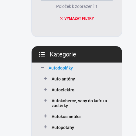
Položek k zobrazení:
1
VYMAZAT FILTRY
Kategorie
Přeskočit
kategorie
Autodoplňky
Auto antény
Autoelektro
Autokoberce, vany do kufru a
zástěrky
Autokosmetika
Autopotahy