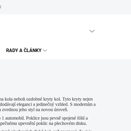
Reklamační řád
Podmínky ochrany osobních údajů
Cookies
PRÁZDNÝ KOŠÍK
NÁKUPNÍ
KOŠÍK
RADY A ČLÁNKY
a kola neboli ozdobné kryty kol. Tyto kryty nejen
 dodávají eleganci a jedinečný vzhled. S moderním a
a zvednou jeho styl na novou úroveň.
1 automobil. Poklice jsou pevně spojené fólií a
 bezpečnému upevnění poklic na plechovém disku.