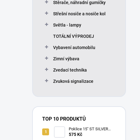
Stěrače, náhradní gumičky
Střešní nosiče a nosiče kol
Světla - lampy
TOTÁLNÍ VÝPRODEJ
Vybavení automobilu
Zimní výbava
Zvedací technika
Zvuková signalizace
TOP 10 PRODUKTŮ
Poklice 15" ST SILVER
BLACK
575 Kč