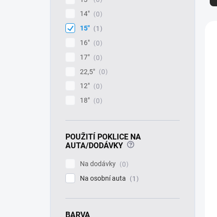
z
e
14"
0
n
V
15"
1
í
ý
16"
0
p
p
r
i
17"
0
o
s
22,5"
0
d
p
12"
u
0
r
k
o
18"
0
t
d
ů
u
k
POUŽITÍ POKLICE NA
t
?
AUTA/DODÁVKY
ů
Na dodávky
0
Na osobní auta
1
BARVA