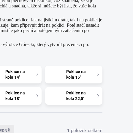
 typů plechových disků kol, což znamená, že si je
á a snadná, takže si můžete být jisti, že vaše kola
straně poklice. Jak na jistícím drátu, tak i na poklici je
je, kam připevnit drát na poklici. Poté stačí nasadit
 umístíte jako první a poté jemným zatlačením po
 výrobce Górecki, který vytvořil prezentaci pro
Poklice na
Poklice na
kola 14"
kola 15"
Poklice na
Poklice na
kola 18"
kola 22,5"
1
položek celkem
EDNĚ