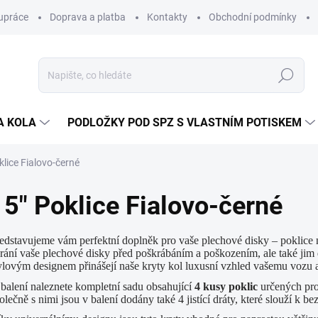
upráce
Doprava a platba
Kontakty
Obchodní podmínky
Hledat
A KOLA
PODLOŽKY POD SPZ S VLASTNÍM POTISKEM
klice Fialovo-černé
15" Poklice Fialovo-černé
edstavujeme vám perfektní doplněk pro vaše plechové disky – poklice n
rání vaše plechové disky před poškrábáním a poškozením, ale také jim
ylovým designem přinášejí naše kryty kol luxusní vzhled vašemu vozu 
balení naleznete kompletní sadu obsahující
4 kusy poklic
určených pro 
olečně s nimi jsou v balení dodány také 4 jistící dráty, které slouží k