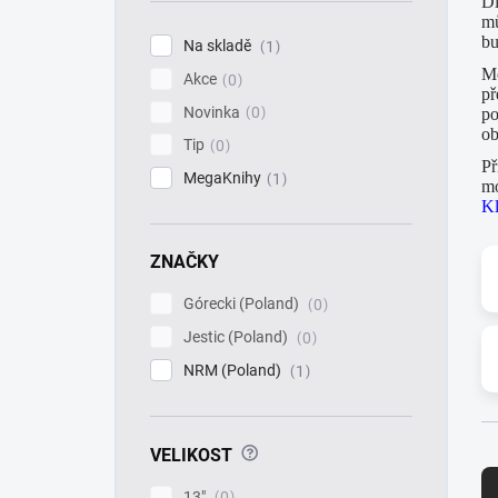
Dí
í
mů
p
bu
Na skladě
1
a
Mo
Akce
n
0
př
e
Novinka
0
po
l
ob
Tip
0
Př
MegaKnihy
1
mo
Kl
ZNAČKY
Górecki (Poland)
0
Jestic (Poland)
0
NRM (Poland)
1
Ř
?
VELIKOST
a
13"
0