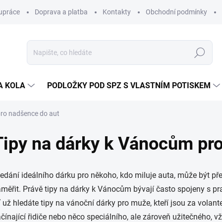
upráce
Doprava a platba
Kontakty
Obchodní podmínky
Hledat
A KOLA
PODLOŽKY POD SPZ S VLASTNÍM POTISKEM
pro nadšence do aut
Tipy na dárky k Vánocům pr
edání ideálního dárku pro někoho, kdo miluje auta, může být př
měřit. Právě
tipy na dárky k Vánocům
bývají často spojeny s pra
 už hledáte
tipy na vánoční dárky pro muže
, kteří jsou za vola
čínající řidiče nebo něco speciálního, ale zároveň užitečného, v