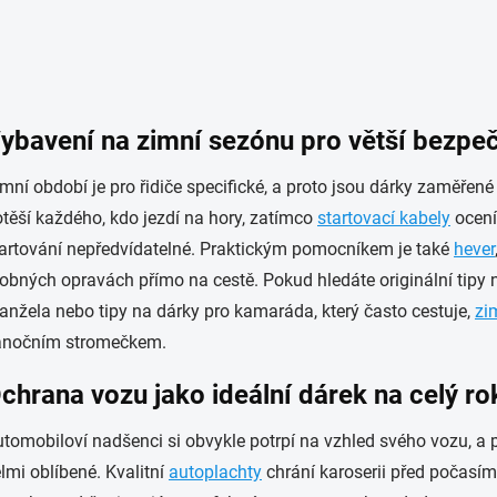
ybavení na zimní sezónu pro větší bezpe
mní období je pro řidiče specifické, a proto jsou dárky zaměře
těší každého, kdo jezdí na hory, zatímco
startovací kabely
ocení
artování nepředvídatelné. Praktickým pomocníkem je také
hever
obných opravách přímo na cestě. Pokud hledáte originální tipy 
nžela nebo tipy na dárky pro kamaráda, který často cestuje,
zi
ánočním stromečkem.
chrana vozu jako ideální dárek na celý ro
tomobiloví nadšenci si obvykle potrpí na vzhled svého vozu, a
lmi oblíbené. Kvalitní
autoplachty
chrání karoserii před počasí