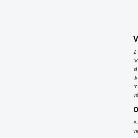
V
Zi
po
st
dr
ma
v
O
Au
ve