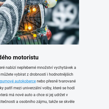
dého motoristu
teré nabízí nepřeberné množství vychytávek a
, můžete vybírat z drobností i hodnotnějších
gumové autokoberce
nebo přesně tvarované
rky patří mezi univerzální volby, které se hodí
 která má nové auto a chce si jej udržet v
itečnosti a osobního zájmu, takže se skvěle