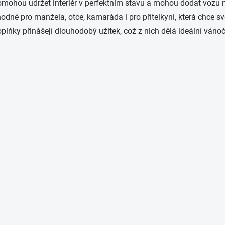
mohou udržet interiér v perfektním stavu a mohou dodat vozu nov
odné pro manžela, otce, kamaráda i pro přítelkyni, která chce 
plňky přinášejí dlouhodobý užitek, což z nich dělá ideální vánoč