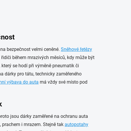
čnost
né na bezpečnost velmi ceněné.
Sněhové řetězy
 řidiči během mrazivých měsíců, kdy může být
, který se hodí při výměně pneumatik či
na dárky pro tátu, technicky zaměřeného
mní výbava do auta
má vždy své místo pod
k
 proto jsou dárky zaměřené na ochranu auta
m, prachem i mrazem. Stejně tak
autopotahy