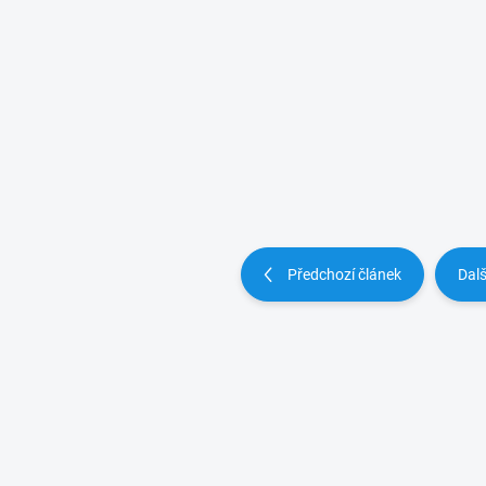
Předchozí článek
Dalš