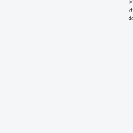
po
vh
do