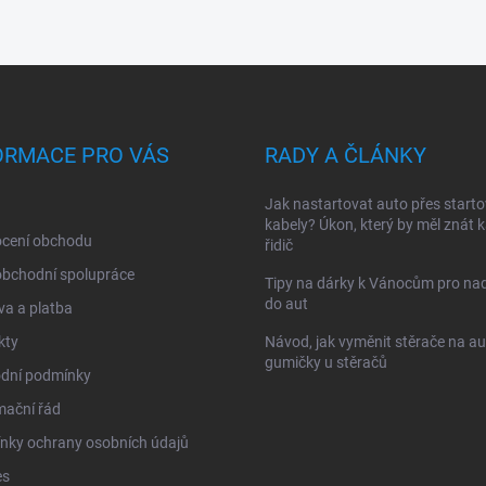
ORMACE PRO VÁS
RADY A ČLÁNKY
Jak nastartovat auto přes starto
kabely? Úkon, který by měl znát 
cení obchodu
řidič
obchodní spolupráce
Tipy na dárky k Vánocům pro na
do aut
a a platba
kty
Návod, jak vyměnit stěrače na au
gumičky u stěračů
dní podmínky
mační řád
nky ochrany osobních údajů
es