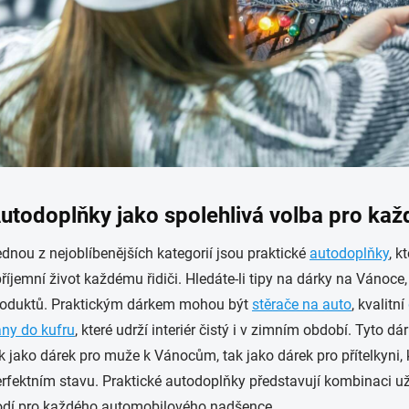
utodoplňky jako spolehlivá volba pro kaž
dnou z nejoblíbenějších kategorií jsou praktické
autodoplňky
, k
říjemní život každému řidiči. Hledáte-li tipy na dárky na Vánoce
roduktů. Praktickým dárkem mohou být
stěrače na auto
, kvalitní
ny do kufru
, které udrží interiér čistý i v zimním období. Tyto dá
k jako dárek pro muže k Vánocům, tak jako dárek pro přítelkyni
,
rfektním stavu. Praktické autodoplňky představují kombinaci už
odí pro každého automobilového nadšence.