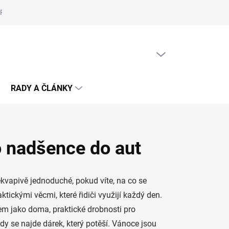
Reklamační řád
Podmínky ochrany osobních údajů
Cookies
PRÁZDNÝ KOŠÍK
NÁKUPNÍ
KOŠÍK
RADY A ČLÁNKY
o nadšence do aut
ekvapivě jednoduché, pokud víte, na co se
ktickými věcmi, které řidiči využijí každý den.
ntem jako doma, praktické drobnosti pro
ždy se najde dárek, který potěší. Vánoce jsou