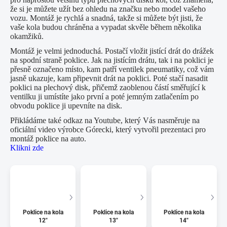
že si je můžete užít bez ohledu na značku nebo model vašeho
vozu. Montáž je rychlá a snadná, takže si můžete být jisti, že
vaše kola budou chráněna a vypadat skvěle během několika
okamžiků.
Montáž je velmi jednoduchá. Postačí vložit jistící drát do drážek
na spodní straně poklice. Jak na jistícím drátu, tak i na poklici je
přesně označeno místo, kam patří ventilek pneumatiky, což vám
jasně ukazuje, kam připevnit drát na poklici. Poté stačí nasadit
poklici na plechový disk, přičemž zaoblenou částí směřující k
ventilku ji umístíte jako první a poté jemným zatlačením po
obvodu poklice ji upevníte na disk.
Přikládáme také odkaz na Youtube, který Vás nasměruje na
oficiální video výrobce Górecki, který vytvořil prezentaci pro
montáž poklice na auto.
Klikni zde
Poklice na kola
Poklice na kola
Poklice na kola
12"
13"
14"