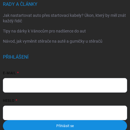
RADY A ČLÁNKY
Jak nastartovat auto přes startovací kabely? Úkon, který by měl znát
každý řidič
Tipy na dárky k Vánocům pro nadšence do aut
Návod, jak vyměnit stěrače na autě a gumičky u stěračů
PŘIHLÁŠENÍ
E-MAIL
HESLO
Přihlásit se