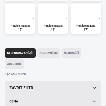
Poklice na kola
Poklice na kola
Poklice na kola
15"
16"
17"
Ř
a
NEJPRODÁVANĚJŠÍ
NEJLEVNĚJŠÍ
NEJDRAŽŠÍ
z
e
ABECEDNĚ
n
í
5
položek celkem
p
r
ZAVŘÍT FILTR
o
d
u
CENA
k