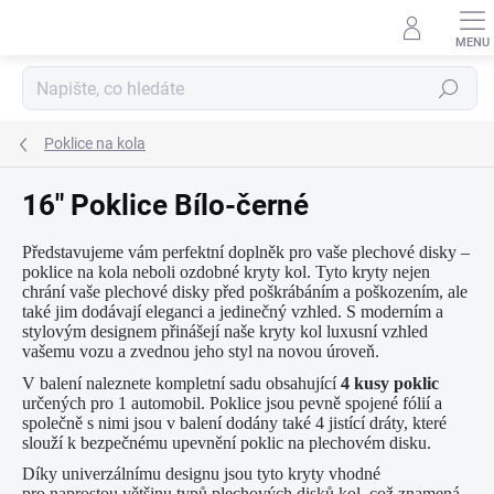
Přejít
na
obsah
Hledat
Poklice na kola
16" Poklice Bílo-černé
Představujeme vám perfektní doplněk pro vaše plechové disky –
poklice na kola neboli ozdobné kryty kol. Tyto kryty nejen
chrání vaše plechové disky před poškrábáním a poškozením, ale
také jim dodávají eleganci a jedinečný vzhled. S moderním a
stylovým designem přinášejí naše kryty kol luxusní vzhled
vašemu vozu a zvednou jeho styl na novou úroveň.
V balení naleznete kompletní sadu obsahující
4 kusy poklic
určených pro 1 automobil. Poklice jsou pevně spojené fólií a
společně s nimi jsou v balení dodány také 4 jistící dráty, které
slouží k bezpečnému upevnění poklic na plechovém disku.
Díky univerzálnímu designu jsou tyto kryty vhodné
pro naprostou většinu typů plechových disků kol, což znamená,