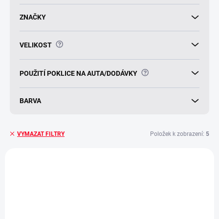
t
ů
ZNAČKY
?
VELIKOST
?
POUŽITÍ POKLICE NA AUTA/DODÁVKY
BARVA
Položek k zobrazení:
5
VYMAZAT FILTRY
V
ý
p
i
s
p
r