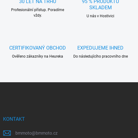
30 LET NA TRHU
95 % PRODUKTŮ
í
SKLADEM
Profesionální přístup. Poradíme
p
vždy.
r
U nás v Hostivici
v
k
y
v
ý
CERTIFIKOVANÝ OBCHOD
EXPEDUJEME IHNED
p
Ověřeno zákazníky na Heureka
Do následujícího pracovního dne
i
s
u
Z
á
p
a
t
í
KONTAKT
bmmoto
@
bmmoto.cz