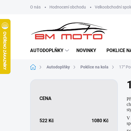
Přejít
O nás
Hodnocení obchodu
Velkoobchodní spol
na
obsah
AUTODOPLŇKY
NOVINKY
POKLICE N
Domů
Autodoplňky
Poklice na kola
17" Po
P
o
s
CENA
Př
t
ch
r
st
a
V 
n
522
Kč
1080
Kč
sp
n