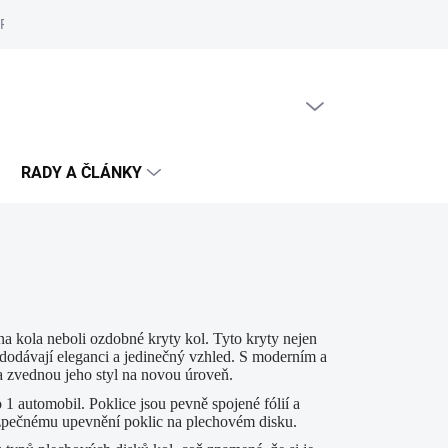
Reklamační řád
Podmínky ochrany osobních údajů
Cookies
PRÁZDNÝ KOŠÍK
NÁKUPNÍ
KOŠÍK
RADY A ČLÁNKY
a kola neboli ozdobné kryty kol. Tyto kryty nejen
 dodávají eleganci a jedinečný vzhled. S moderním a
a zvednou jeho styl na novou úroveň.
1 automobil. Poklice jsou pevně spojené fólií a
 bezpečnému upevnění poklic na plechovém disku.