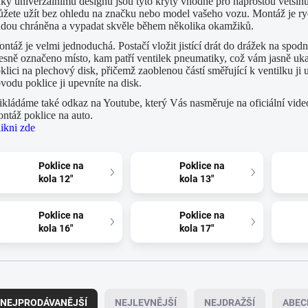
ky univerzálnímu designu jsou tyto kryty vhodné pro naprostou většinu
žete užít bez ohledu na značku nebo model vašeho vozu. Montáž je rychl
dou chráněna a vypadat skvěle během několika okamžiků.
ntáž je velmi jednoduchá. Postačí vložit jistící drát do drážek na spodní 
esně označeno místo, kam patří ventilek pneumatiky, což vám jasně ukazu
klici na plechový disk, přičemž zaoblenou částí směřující k ventilku ji
vodu poklice ji upevníte na disk.
ikládáme také odkaz na Youtube, který Vás nasměruje na oficiální video
ntáž poklice na auto.
ikni zde
Poklice na
Poklice na
kola 12"
kola 13"
Poklice na
Poklice na
kola 16"
kola 17"
NEJPRODÁVANĚJŠÍ
NEJLEVNĚJŠÍ
NEJDRAŽŠÍ
ABEC