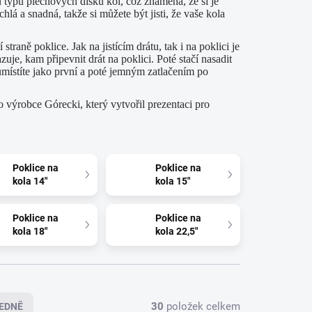
 typů plechových disků kol, což znamená, že si je
á a snadná, takže si můžete být jisti, že vaše kola
straně poklice. Jak na jistícím drátu, tak i na poklici je
je, kam připevnit drát na poklici. Poté stačí nasadit
 umístíte jako první a poté jemným zatlačením po
 výrobce Górecki, který vytvořil prezentaci pro
Poklice na
Poklice na
kola 14"
kola 15"
Poklice na
Poklice na
kola 18"
kola 22,5"
30
položek celkem
EDNĚ