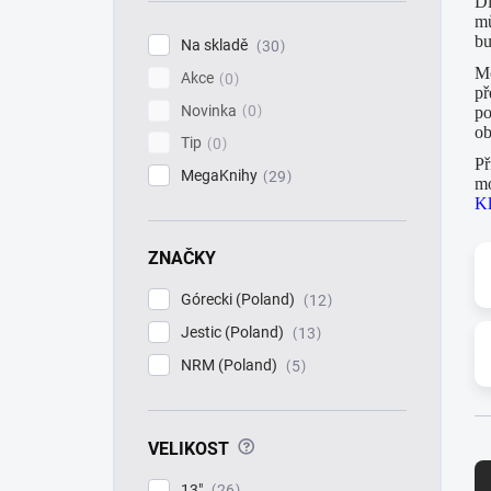
Dí
í
mů
p
bu
Na skladě
30
a
Mo
Akce
n
0
př
e
Novinka
0
po
l
ob
Tip
0
Př
MegaKnihy
29
mo
Kl
ZNAČKY
Górecki (Poland)
12
Jestic (Poland)
13
NRM (Poland)
5
Ř
?
VELIKOST
a
13"
26