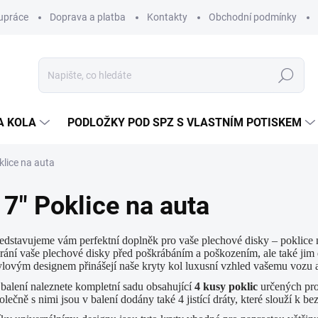
upráce
Doprava a platba
Kontakty
Obchodní podmínky
Hledat
A KOLA
PODLOŽKY POD SPZ S VLASTNÍM POTISKEM
klice na auta
17" Poklice na auta
edstavujeme vám perfektní doplněk pro vaše plechové disky – poklice n
rání vaše plechové disky před poškrábáním a poškozením, ale také jim
ylovým designem přinášejí naše kryty kol luxusní vzhled vašemu vozu 
balení naleznete kompletní sadu obsahující
4 kusy poklic
určených pro 
olečně s nimi jsou v balení dodány také 4 jistící dráty, které slouží k