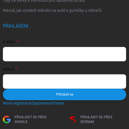
Tipy na dárky k Vánocům pro nadšence do aut
Návod, jak vyměnit stěrače na autě a gumičky u stěračů
PŘIHLÁŠENÍ
E-MAIL
HESLO
Přihlásit se
Nová registrace
Zapomenuté heslo
PŘIHLÁSIT SE PŘES
PŘIHLÁSIT SE PŘES
GOOGLE
SEZNAM