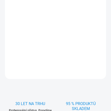
cena:
MŮŽEME
DORUČIT DO:
11.8.2026
MOŽNOSTI
DORUČENÍ
−
+
Přidat do košíku
Alarm na bezpečnostní pás pro děti Baby Guard
DETAILNÍ INFORMACE
ZEPTAT SE
HLÍDAT
30 LET NA TRHU
95 % PRODUKTŮ
SKLADEM
Profesionální přístup. Poradíme