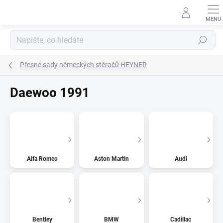
Přejít
na
obsah
Hledat
Přesné sady německých stěračů HEYNER
Daewoo 1991
Alfa Romeo
Aston Martin
Audi
Bentley
BMW
Cadillac