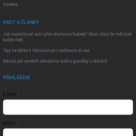
Cookies
RADY A ČLÁNKY
Jak nastartovat auto přes startovací kabely? Úkon, který by měl znát
každý řidič
Tipy na dárky k Vánocům pro nadšence do aut
Návod, jak vyměnit stěrače na autě a gumičky u stěračů
PŘIHLÁŠENÍ
E-MAIL
HESLO