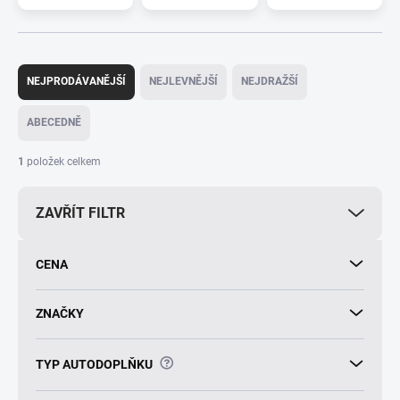
Ř
a
NEJPRODÁVANĚJŠÍ
NEJLEVNĚJŠÍ
NEJDRAŽŠÍ
z
e
ABECEDNĚ
n
í
1
položek celkem
p
r
ZAVŘÍT FILTR
o
d
u
CENA
k
t
ů
ZNAČKY
?
TYP AUTODOPLŇKU