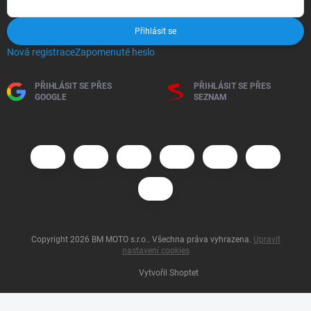
Přihlásit se
Nová registrace
Zapomenuté heslo
PŘIHLÁSIT SE PŘES
PŘIHLÁSIT SE PŘES
GOOGLE
SEZNAM
Copyright 2026
BM MOTO s.r.o.
. Všechna práva vyhrazena.
Upravit
nastavení cookies
Vytvořil Shoptet