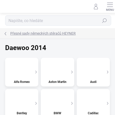
Přejít
na
obsah
Hledat
Přesné sady německých stěračů HEYNER
Daewoo 2014
Alfa Romeo
Aston Martin
Audi
Bentley
BMW
Cadillac