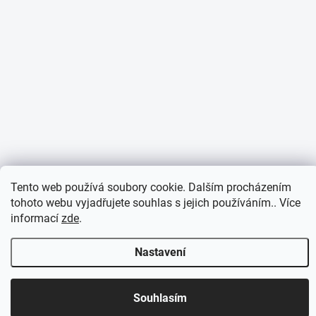
Tento web používá soubory cookie. Dalším procházením
tohoto webu vyjadřujete souhlas s jejich používáním.. Více
informací
zde
.
Nastavení
Otevírací doba 7:30 - 16:00 hod
Souhlasím
Objednávky přijaté do 10:00 expedujeme v tentýž den.