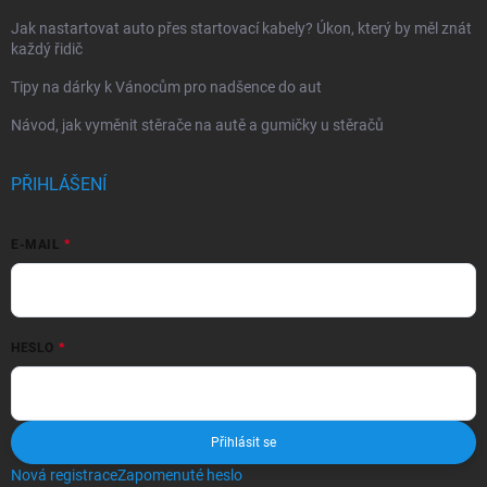
Jak nastartovat auto přes startovací kabely? Úkon, který by měl znát
každý řidič
Tipy na dárky k Vánocům pro nadšence do aut
Návod, jak vyměnit stěrače na autě a gumičky u stěračů
PŘIHLÁŠENÍ
E-MAIL
HESLO
Přihlásit se
Nová registrace
Zapomenuté heslo