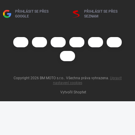
PŘIHLÁSIT SE PŘES
PŘIHLÁSIT SE PŘES
GOOGLE
SEZNAM
Copyright 2026
BM MOTO s.r.o.
. Všechna práva vyhrazena.
Upravit
nastavení cookies
Vytvořil Shoptet