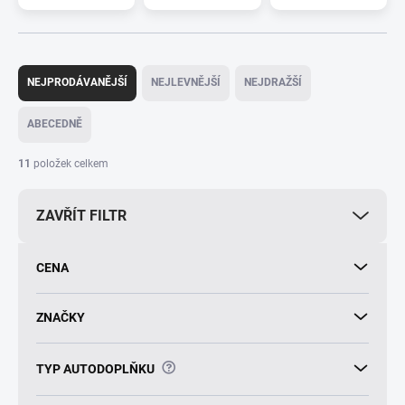
Ř
a
NEJPRODÁVANĚJŠÍ
NEJLEVNĚJŠÍ
NEJDRAŽŠÍ
z
e
ABECEDNĚ
n
í
11
položek celkem
p
r
ZAVŘÍT FILTR
o
d
u
CENA
k
t
ů
ZNAČKY
?
TYP AUTODOPLŇKU