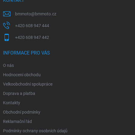
í
KONTAKT
bmmoto
@
bmmoto.cz
+420 608 947 444
+420 608 947 442
INFORMACE PRO VÁS
O nás
Hodnocení obchodu
Velkoobchodní spolupráce
Doprava a platba
Kontakty
Obchodní podmínky
Reklamační řád
Podmínky ochrany osobních údajů