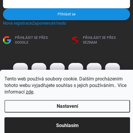
Přihlásit se
Nová registrace
Zapomenuté heslo
PŘIHLÁSIT SE PŘES
PŘIHLÁSIT SE PŘES
GOOGLE
SEZNAM
Tento web používá soubory cookie. Dalším procházením
tohoto webu vyjadřujete souhlas s jejich používáním.. Více
informací
zde
.
Copyright 2026
BM MOTO s.r.o.
. Všechna práva vyhrazena.
Upravit
Nastavení
nastavení cookies
Vytvořil Shoptet
Otevírací doba 7:30 - 16:00 hod
Souhlasím
Objednávky přijaté do 10:00 expedujeme v tentýž den.