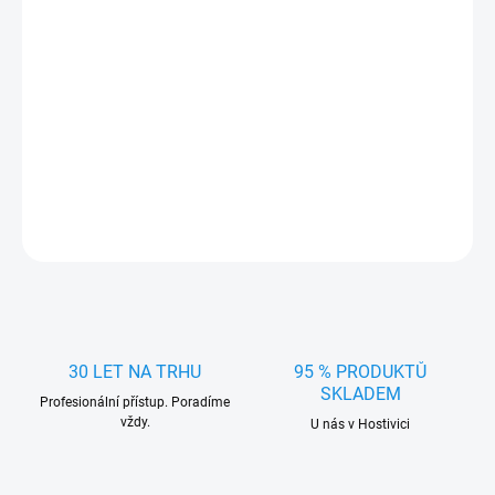
MOŽNOSTI
DORUČENÍ
−
+
Přidat do košíku
Fanfára kulatá 1 trubka 12/24V, chrom, bez kompresoru 74cm
DETAILNÍ INFORMACE
ZEPTAT SE
HLÍDAT
30 LET NA TRHU
95 % PRODUKTŮ
SKLADEM
Profesionální přístup. Poradíme
vždy.
U nás v Hostivici