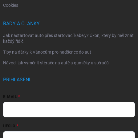
Cookies
RADY A ČLÁNKY
Jak nastartovat auto přes startovací kabely? Úkon, který by měl znát
každý řidič
Tipy na dárky k Vánocům pro nadšence do aut
Návod, jak vyměnit stěrače na autě a gumičky u stěračů
PŘIHLÁŠENÍ
E-MAIL
HESLO