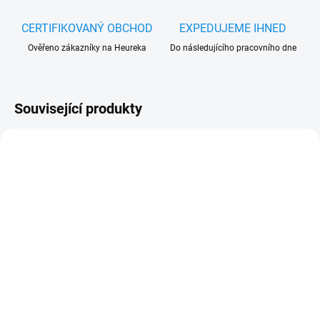
CERTIFIKOVANÝ OBCHOD
EXPEDUJEME IHNED
Ověřeno zákazníky na Heureka
Do následujícího pracovního dne
Související produkty
SKLADEM
(>5 KS)
Elektromagnetický ventil
pro vzduchové fanfáry
12V/24V