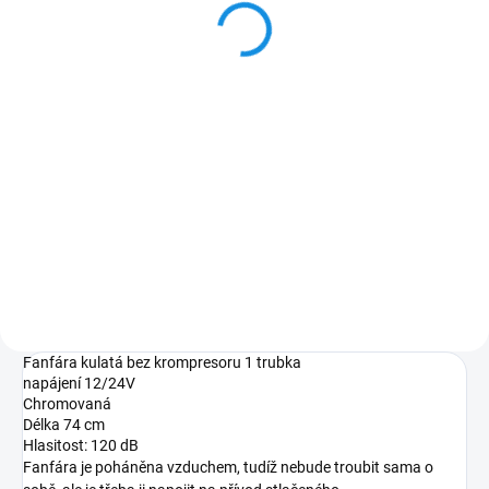
202 Kč
167 Kč bez DPH
Do košíku
Elektromagnetický ventil pro
vzduchové fanfáry 12V/24V
Fanfára kulatá bez krompresoru 1 trubka
napájení 12/24V
Chromovaná
Délka 74 cm
Hlasitost: 120 dB
Fanfára je poháněna vzduchem, tudíž nebude troubit sama o