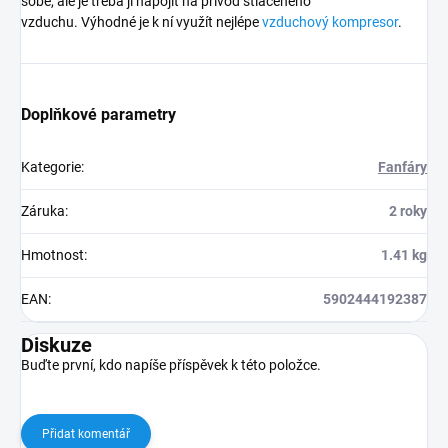
sobě, ale je třeba ji napojit na přívod stlačeného
vzduchu. Výhodné je k ní využít nejlépe
vzduchový kompresor
.
Doplňkové parametry
Kategorie
:
Fanfáry
Záruka
:
2 roky
Hmotnost
:
1.41 kg
EAN
:
5902444192387
Diskuze
Buďte první, kdo napíše příspěvek k této položce.
Přidat komentář