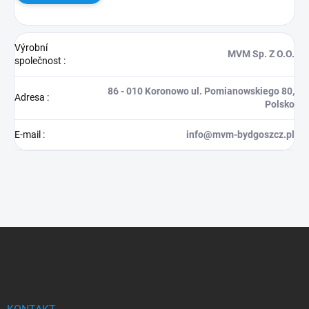
Výrobní
MVM Sp. Z O.O.
společnost
:
86 - 010 Koronowo ul. Pomianowskiego 80,
Adresa
:
Polsko
E-mail
:
info@mvm-bydgoszcz.pl
Z
á
p
a
t