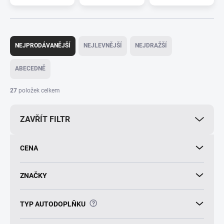
Ř
a
NEJPRODÁVANĚJŠÍ
NEJLEVNĚJŠÍ
NEJDRAŽŠÍ
z
e
ABECEDNĚ
n
í
27
položek celkem
p
r
ZAVŘÍT FILTR
o
d
u
CENA
k
t
ů
ZNAČKY
?
TYP AUTODOPLŇKU