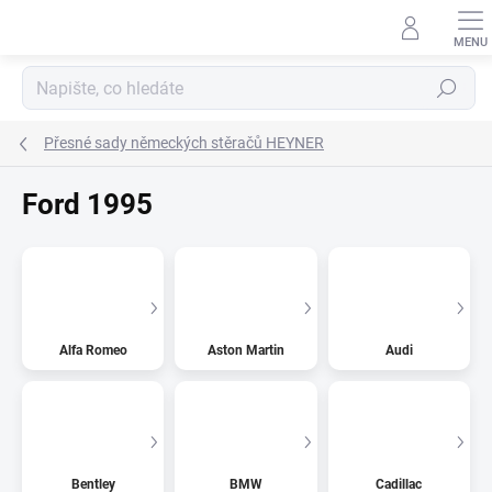
Přejít
na
obsah
Hledat
Přesné sady německých stěračů HEYNER
Ford 1995
Alfa Romeo
Aston Martin
Audi
Bentley
BMW
Cadillac