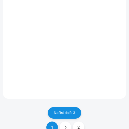
- 2001
(GAL) 1995 - 1999
280 Kč
320 Kč
/ pár
/ pár
231 Kč bez DPH
264 Kč bez DPH
Do košíku
Do košíku
Zvyšte viditelnost a bezpečí s
Objevte nejnovější technologii
Sada stěračů HEYNER FORD
s Sada stěračů HEYNER FORD
EXPLORER 1991 - 2001, které
ESCORT VI (GAL) 1995 - 1999,
zajistí dokonale čisté čelní
prémiová kvalita pro vaši
sklo i v dešti.
bezpečnost a pohodlí při
řízení.
Načíst další 3
1
2