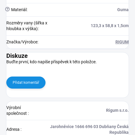
?
Materiál
:
Guma
Rozměry vany (šířka x
123,3 x 58,8 x 1,5cm
hloubka x výška)
:
Značka/Výrobce
:
RIGUM
Diskuze
Buďte první, kdo napíše příspěvek k této položce.
Přidat komentář
Výrobní
Rigum s.r.o.
společnost
:
Jarohněvice 1666 696 03 Dubňany Česká
Adresa
:
Republika