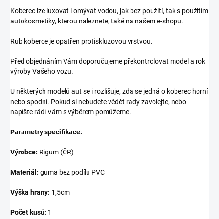
Koberec lze luxovat i omývat vodou, jak bez použití, tak s použitím
autokosmetiky, kterou naleznete, také na našem e-shopu.
Rub koberce je opatřen protiskluzovou vrstvou.
Před objednáním Vám doporučujeme překontrolovat model a rok
výroby Vašeho vozu.
U některých modelů aut se i rozlišuje, zda se jedná o koberec horní
nebo spodní. Pokud si nebudete vědět rady zavolejte, nebo
napište rádi Vám s výběrem pomůžeme.
Parametry specifikace:
Výrobce:
Rigum (ČR)
Materiál:
guma bez podílu PVC
Výška hrany:
1,5cm
Počet kusů:
1