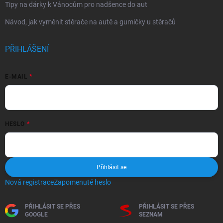
Tipy na dárky k Vánocům pro nadšence do aut
Návod, jak vyměnit stěrače na autě a gumičky u stěračů
PŘIHLÁŠENÍ
E-MAIL
HESLO
Přihlásit se
Nová registrace
Zapomenuté heslo
PŘIHLÁSIT SE PŘES
PŘIHLÁSIT SE PŘES
GOOGLE
SEZNAM