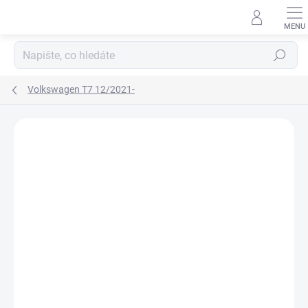
Přejít
na
obsah
Hledat
Volkswagen T7 12/2021-
Neohodnoceno
Podrobnosti hodnocení
ZNAČKA:
RIGUM