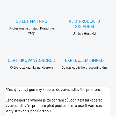
30 LET NA TRHU
95 % PRODUKTŮ
SKLADEM
Profesionální přístup. Poradíme
vždy.
U nás v Hostivici
CERTIFIKOVANÝ OBCHOD
EXPEDUJEME IHNED
Ověřeno zákazníky na Heureka
Do následujícího pracovního dne
Přesný typový gumový koberec do zavazadlového prostoru.
Jeho nesporná výhoda je, že ochrání původní textilní koberec
v zavazadlovém prostoru před poškozením a ušetří Vám čas,
který strávíte s jeho údržbou.