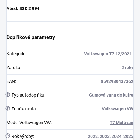
Atest:
8SD 2 994
Doplňkové parametry
Kategorie
:
Volkswagen T7 12/2021-
Záruka
:
2 roky
EAN
:
8592980437362
?
Typ autodoplňku
:
Gumová vana do kufru
?
Značka auta
:
Volkswagen VW
Model Volkswagen VW
:
T7 Multivan
?
Rok výroby
:
2022
,
2023
,
2024
,
2025