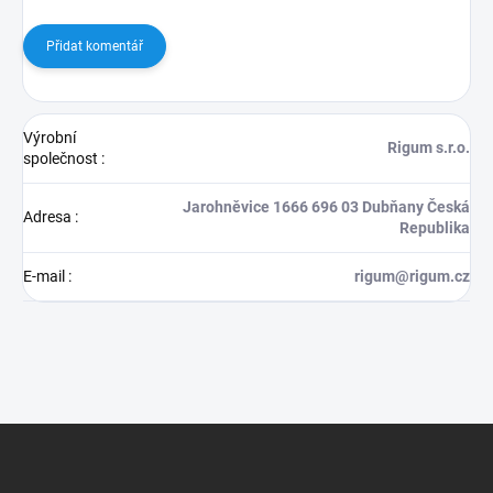
Přidat komentář
Výrobní
Rigum s.r.o.
společnost
:
Jarohněvice 1666 696 03 Dubňany Česká
Adresa
:
Republika
E-mail
:
rigum@rigum.cz
Z
á
p