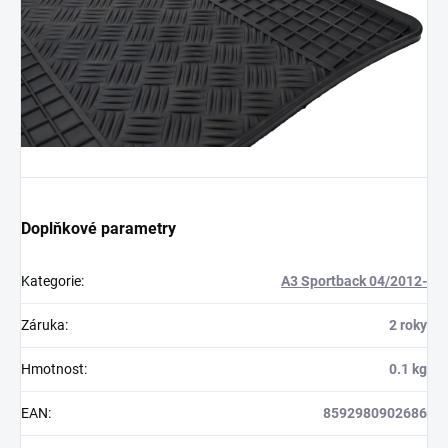
Doplňkové parametry
Kategorie
:
A3 Sportback 04/2012-
Záruka
:
2 roky
Hmotnost
:
0.1 kg
EAN
:
8592980902686