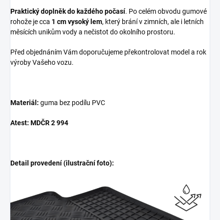
Praktický doplněk do každého počasí
. Po celém obvodu gumové
rohože je cca
1 cm vysoký lem
, který brání v zimních, ale i letních
měsících unikům vody a nečistot do okolního prostoru.
Před objednáním Vám doporučujeme překontrolovat model a rok
výroby Vašeho vozu.
Materiál:
guma bez podílu PVC
Atest: MDČR 2 994
Detail provedení (ilustrační foto):