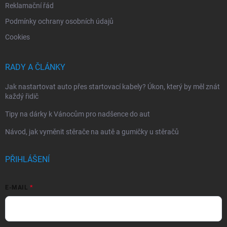
Reklamační řád
Podmínky ochrany osobních údajů
Cookies
RADY A ČLÁNKY
Jak nastartovat auto přes startovací kabely? Úkon, který by měl znát
každý řidič
Tipy na dárky k Vánocům pro nadšence do aut
Návod, jak vyměnit stěrače na autě a gumičky u stěračů
PŘIHLÁŠENÍ
E-MAIL