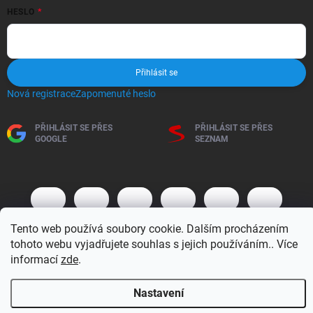
HESLO
Přihlásit se
Nová registrace
Zapomenuté heslo
PŘIHLÁSIT SE PŘES
PŘIHLÁSIT SE PŘES
GOOGLE
SEZNAM
Tento web používá soubory cookie. Dalším procházením
tohoto webu vyjadřujete souhlas s jejich používáním.. Více
informací
zde
.
Copyright 2026
BM MOTO s.r.o.
. Všechna práva vyhrazena.
Upravit
Nastavení
nastavení cookies