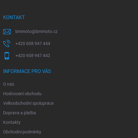
a
t
í
KONTAKT
bmmoto
@
bmmoto.cz
+420 608 947 444
+420 608 947 442
INFORMACE PRO VÁS
O nás
Hodnocení obchodu
Velkoobchodní spolupráce
Doprava a platba
Kontakty
Obchodní podmínky