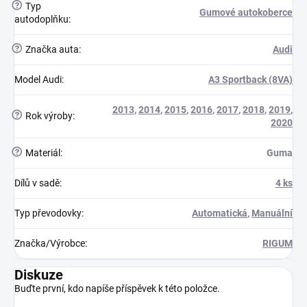
?
Typ
Gumové autokoberce
autodoplňku
:
?
Značka auta
:
Audi
Model Audi
:
A3 Sportback (8VA)
2013
,
2014
,
2015
,
2016
,
2017
,
2018
,
2019
,
?
Rok výroby
:
2020
?
Materiál
:
Guma
Dílů v sadě
:
4 ks
Typ převodovky
:
Automatická
,
Manuální
Značka/Výrobce
:
RIGUM
Diskuze
Buďte první, kdo napíše příspěvek k této položce.