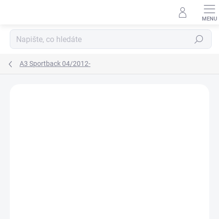
Přejít
na
obsah
Hledat
A3 Sportback 04/2012-
Neohodnoceno
Podrobnosti hodnocení
ZNAČKA:
RIGUM