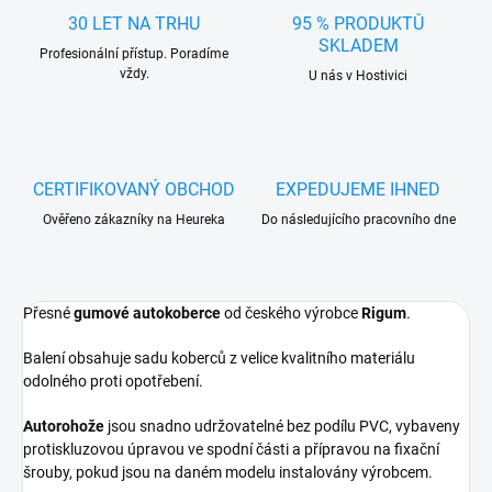
30 LET NA TRHU
95 % PRODUKTŮ
SKLADEM
Profesionální přístup. Poradíme
vždy.
U nás v Hostivici
CERTIFIKOVANÝ OBCHOD
EXPEDUJEME IHNED
Ověřeno zákazníky na Heureka
Do následujícího pracovního dne
Přesné
gumové autokoberce
od českého výrobce
Rigum
.
Balení obsahuje sadu koberců z velice kvalitního materiálu
odolného proti opotřebení.
Autorohože
jsou snadno udržovatelné bez podílu PVC, vybaveny
protiskluzovou úpravou ve spodní části a přípravou na fixační
šrouby, pokud jsou na daném modelu instalovány výrobcem.