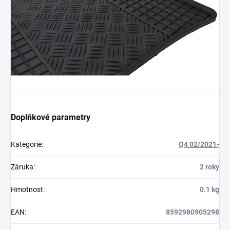
Doplňkové parametry
Kategorie
:
Q4 02/2021-
Záruka
:
2 roky
Hmotnost
:
0.1 kg
EAN
:
8592980905298