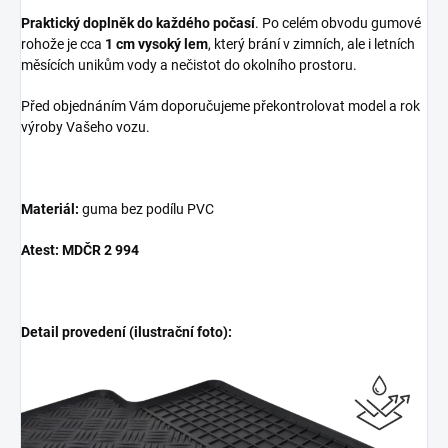
Praktický doplněk do každého počasí
. Po celém obvodu gumové
rohože je cca
1 cm vysoký lem
, který brání v zimních, ale i letních
měsících unikům vody a nečistot do okolního prostoru.
Před objednáním Vám doporučujeme překontrolovat model a rok
výroby Vašeho vozu.
Materiál:
guma bez podílu PVC
Atest: MDČR 2 994
Detail provedení (ilustrační foto):