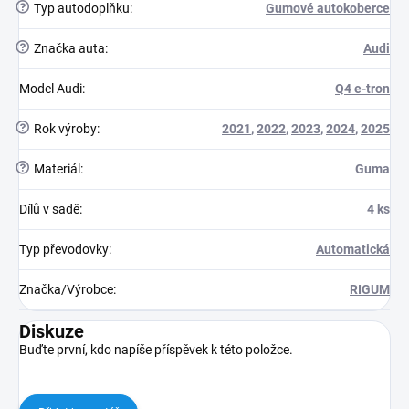
?
Typ autodoplňku
:
Gumové autokoberce
?
Značka auta
:
Audi
Model Audi
:
Q4 e-tron
?
Rok výroby
:
2021
,
2022
,
2023
,
2024
,
2025
?
Materiál
:
Guma
Dílů v sadě
:
4 ks
Typ převodovky
:
Automatická
Značka/Výrobce
:
RIGUM
Diskuze
Buďte první, kdo napíše příspěvek k této položce.