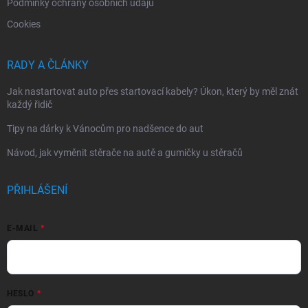
Podmínky ochrany osobních údajů
Cookies
RADY A ČLÁNKY
Jak nastartovat auto přes startovací kabely? Úkon, který by měl znát
každý řidič
Tipy na dárky k Vánocům pro nadšence do aut
Návod, jak vyměnit stěrače na autě a gumičky u stěračů
PŘIHLÁŠENÍ
E-MAIL
HESLO