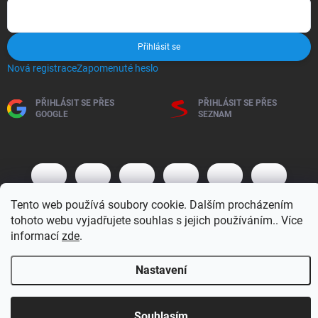
Přihlásit se
Nová registrace
Zapomenuté heslo
PŘIHLÁSIT SE PŘES
PŘIHLÁSIT SE PŘES
GOOGLE
SEZNAM
Tento web používá soubory cookie. Dalším procházením
tohoto webu vyjadřujete souhlas s jejich používáním.. Více
informací
zde
.
Copyright 2026
BM MOTO s.r.o.
. Všechna práva vyhrazena.
Upravit
Nastavení
nastavení cookies
Vytvořil Shoptet
Otevírací doba 7:30 - 16:00 hod
Souhlasím