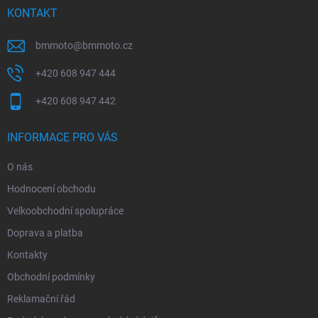
í
KONTAKT
bmmoto
@
bmmoto.cz
+420 608 947 444
+420 608 947 442
INFORMACE PRO VÁS
O nás
Hodnocení obchodu
Velkoobchodní spolupráce
Doprava a platba
Kontakty
Obchodní podmínky
Reklamační řád