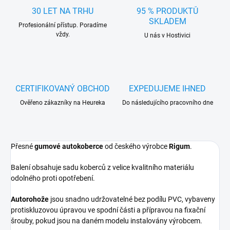
30 LET NA TRHU
95 % PRODUKTŮ
SKLADEM
Profesionální přístup. Poradíme
vždy.
U nás v Hostivici
CERTIFIKOVANÝ OBCHOD
EXPEDUJEME IHNED
Ověřeno zákazníky na Heureka
Do následujícího pracovního dne
Přesné
gumové autokoberce
od českého výrobce
Rigum
.
Balení obsahuje sadu koberců z velice kvalitního materiálu
odolného proti opotřebení.
Autorohože
jsou snadno udržovatelné bez podílu PVC, vybaveny
protiskluzovou úpravou ve spodní části a přípravou na fixační
šrouby, pokud jsou na daném modelu instalovány výrobcem.