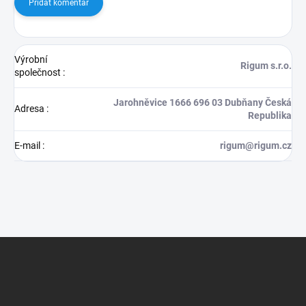
Přidat komentář
Výrobní
Rigum s.r.o.
společnost
:
Jarohněvice 1666 696 03 Dubňany Česká
Adresa
:
Republika
E-mail
:
rigum@rigum.cz
Z
á
p
a
t