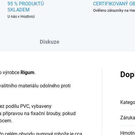
95 % PRODUKTŮ
CERTIFIKOVANÝ O
SKLADEM
Ověřeno zákazníky na He
U nás v Hostivici
Diskuze
o výrobce
Rigum
.
Dop
alitního materiálu odolného proti
Katego
ez podílu PVC, vybaveny
a přípravou na fixační šrouby, pokud
Záruk
obcem.
Hmotn
 Po celém obvodu gumové rohože je cca