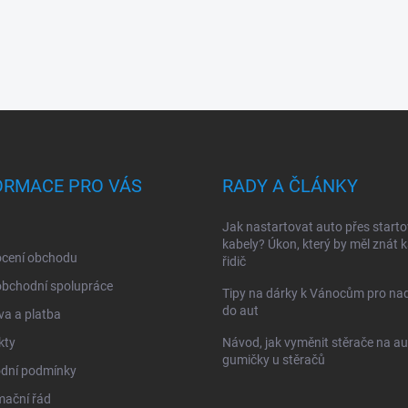
ORMACE PRO VÁS
RADY A ČLÁNKY
Jak nastartovat auto přes starto
kabely? Úkon, který by měl znát 
cení obchodu
řidič
obchodní spolupráce
Tipy na dárky k Vánocům pro na
do aut
a a platba
kty
Návod, jak vyměnit stěrače na au
gumičky u stěračů
dní podmínky
mační řád