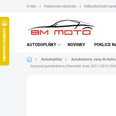
Přejít
O nás
Hodnocení obchodu
Velkoobchodní spol
na
obsah
AUTODOPLŇKY
NOVINKY
POKLICE N
Domů
Autodoplňky
Autokoberce, vany do kufru
Gumové autokoberce Chevrolet Aveo 2011-2015 | R
Neohodnoceno
Podrobnosti hodn