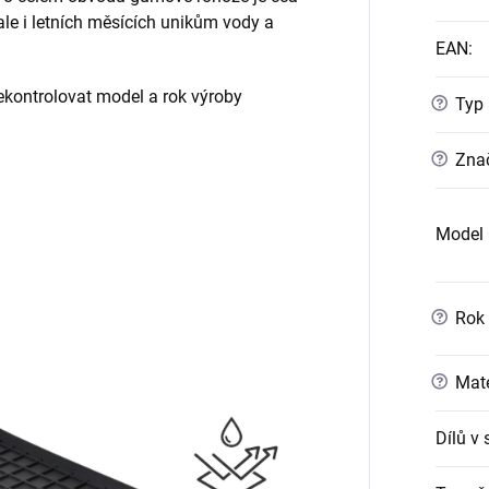
 ale i letních měsících unikům vody a
EAN
:
ontrolovat model a rok výroby
?
Typ 
?
Znač
Model 
?
Rok 
?
Mate
Dílů v