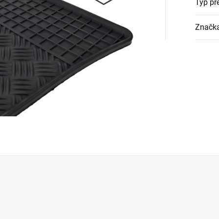
Typ př
Značk