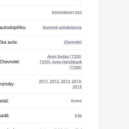
8592980901283
autodoplňku
:
Gumové autokoberce
ka auta
:
Chevrolet
Aveo Sedan (T250,
Chevrolet
:
T255)
,
Aveo Hatchback
(T300)
2011
,
2012
,
2013
,
2014
,
výroby
:
2015
riál
:
Guma
 sadě
:
4 ks