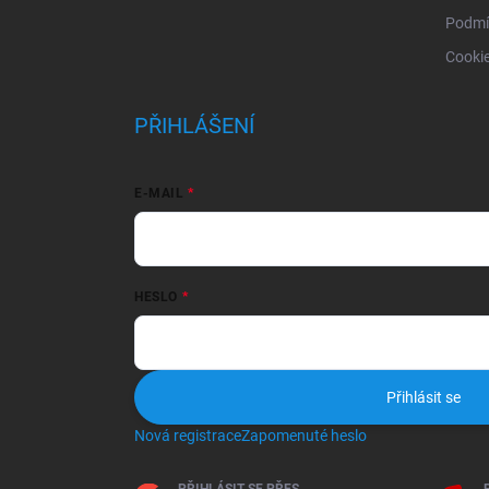
Podmí
Cooki
PŘIHLÁŠENÍ
E-MAIL
HESLO
Přihlásit se
Nová registrace
Zapomenuté heslo