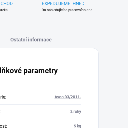
BCHOD
EXPEDUJEME IHNED
ureka
Do následujícího pracovního dne
Ostatní informace
lňkové parametry
rie
:
Aveo 03/2011-
a
:
2 roky
ost
:
5 kg