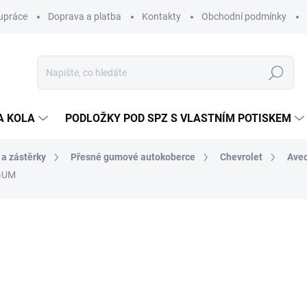
upráce
Doprava a platba
Kontakty
Obchodní podmínky
Hledat
A KOLA
PODLOŽKY POD SPZ S VLASTNÍM POTISKEM
 a zástěrky
Přesné gumové autokoberce
Chevrolet
Ave
IGUM
ocení
ZNAČKA:
RIGUM
774 Kč
/ sada
640 Kč bez DPH
Měrná
SKLADEM V EXTERNÍM S