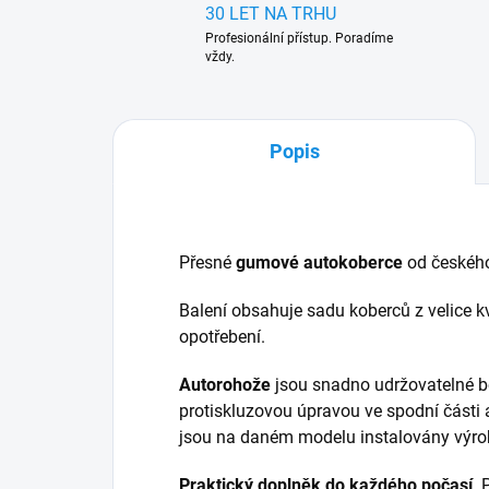
30 LET NA TRHU
Profesionální přístup. Poradíme
vždy.
Popis
Přesné
gumové autokoberce
od českéh
Balení obsahuje sadu koberců z velice kv
opotřebení.
Autorohože
jsou snadno udržovatelné b
protiskluzovou úpravou ve spodní části 
jsou na daném modelu instalovány výr
Praktický doplněk do každého počasí
.