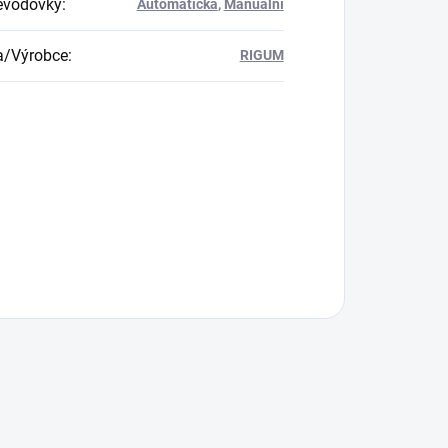
evodovky
:
Automatická
,
Manuální
a/Výrobce
:
RIGUM