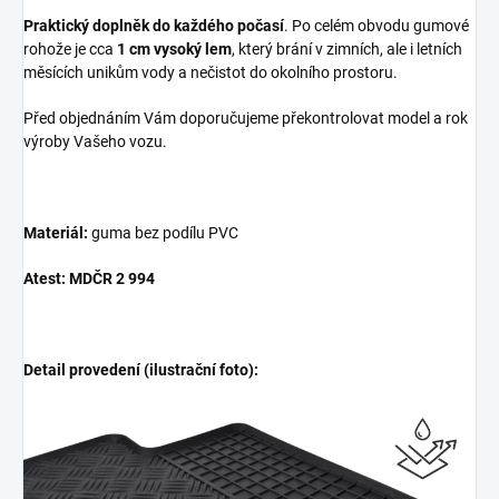
Praktický doplněk do každého počasí
. Po celém obvodu gumové
rohože je cca
1 cm vysoký lem
, který brání v zimních, ale i letních
měsících unikům vody a nečistot do okolního prostoru.
Před objednáním Vám doporučujeme překontrolovat model a rok
výroby Vašeho vozu.
Materiál:
guma bez podílu PVC
Atest: MDČR 2 994
Detail provedení (ilustrační foto):