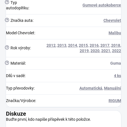
?
Typ
Gumové autokoberce
autodoplňku
:
?
Značka auta
:
Chevrolet
Model Chevrolet
:
Malibu
2012
,
2013
,
2014
,
2015
,
2016
,
2017
,
2018
,
?
Rok výroby
:
2019
,
2020
,
2021
,
2022
?
Materiál
:
Guma
Dílů v sadě
:
4 ks
Typ převodovky
:
Automatická
,
Manuální
Značka/Výrobce
:
RIGUM
Diskuze
Buďte první, kdo napíše příspěvek k této položce.