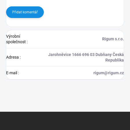
Přidat komentář
Výrobní
Rigum s.r.o.
společnost
:
Jarohněvice 1666 696 03 Dubňany Česká
Adresa
:
Republika
E-mail
:
rigum@rigum.cz
Z
á
p