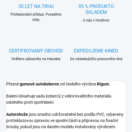
30 LET NA TRHU
95 % PRODUKTŮ
SKLADEM
Profesionální přístup. Poradíme
vždy.
U nás v Hostivici
CERTIFIKOVANÝ OBCHOD
EXPEDUJEME IHNED
Ověřeno zákazníky na Heureka
Do následujícího pracovního dne
Přesné
gumové autokoberce
od českého výrobce
Rigum
.
Balení obsahuje sadu koberců z velice kvalitního materiálu
odolného proti opotřebení.
Autorohože
jsou snadno udržovatelné bez podílu PVC, vybaveny
protiskluzovou úpravou ve spodní části a přípravou na fixační
šrouby, pokud jsou na daném modelu instalovány výrobcem.