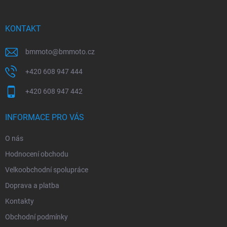
a
t
í
KONTAKT
bmmoto
@
bmmoto.cz
+420 608 947 444
+420 608 947 442
INFORMACE PRO VÁS
O nás
Hodnocení obchodu
Velkoobchodní spolupráce
Doprava a platba
Kontakty
Obchodní podmínky