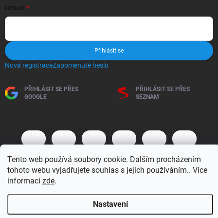
HESLO
Přihlásit se
Nová registrace
Zapomenuté heslo
PŘIHLÁSIT SE PŘES
PŘIHLÁSIT SE PŘES
GOOGLE
SEZNAM
Tento web používá soubory cookie. Dalším procházením
tohoto webu vyjadřujete souhlas s jejich používáním.. Více
informací
zde
.
Copyright 2026
BM MOTO s.r.o.
. Všechna práva vyhrazena.
Upravit
Nastavení
nastavení cookies