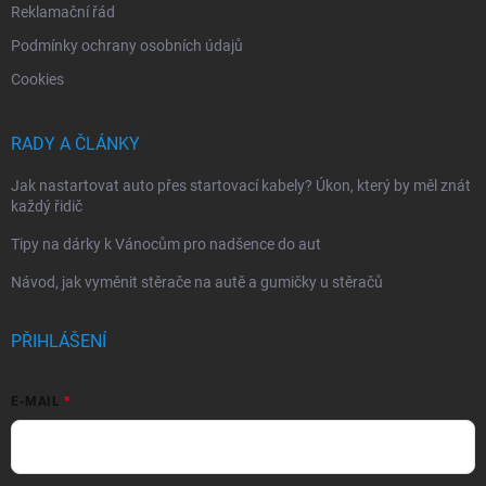
Reklamační řád
Podmínky ochrany osobních údajů
Cookies
RADY A ČLÁNKY
Jak nastartovat auto přes startovací kabely? Úkon, který by měl znát
každý řidič
Tipy na dárky k Vánocům pro nadšence do aut
Návod, jak vyměnit stěrače na autě a gumičky u stěračů
PŘIHLÁŠENÍ
E-MAIL