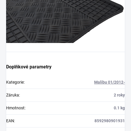
Doplňkové parametry
Kategorie
:
Malibu 01/2012-
Záruka
:
2 roky
Hmotnost
:
0.1 kg
EAN
:
8592980901931