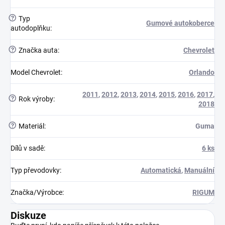
?
Typ
Gumové autokoberce
autodoplňku
:
?
Značka auta
:
Chevrolet
Model Chevrolet
:
Orlando
2011
,
2012
,
2013
,
2014
,
2015
,
2016
,
2017
,
?
Rok výroby
:
2018
?
Materiál
:
Guma
Dílů v sadě
:
6 ks
Typ převodovky
:
Automatická
,
Manuální
Značka/Výrobce
:
RIGUM
Diskuze