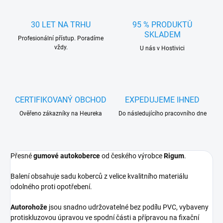
30 LET NA TRHU
95 % PRODUKTŮ
SKLADEM
Profesionální přístup. Poradíme
vždy.
U nás v Hostivici
CERTIFIKOVANÝ OBCHOD
EXPEDUJEME IHNED
Ověřeno zákazníky na Heureka
Do následujícího pracovního dne
Přesné
gumové autokoberce
od českého výrobce
Rigum
.
Balení obsahuje sadu koberců z velice kvalitního materiálu
odolného proti opotřebení.
Autorohože
jsou snadno udržovatelné bez podílu PVC, vybaveny
protiskluzovou úpravou ve spodní části a přípravou na fixační