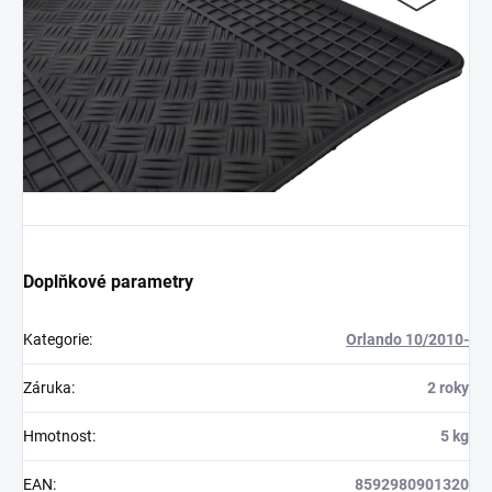
Doplňkové parametry
Kategorie
:
Orlando 10/2010-
Záruka
:
2 roky
Hmotnost
:
5 kg
EAN
:
8592980901320