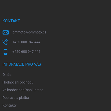
p
a
t
í
KONTAKT
bmmoto
@
bmmoto.cz
+420 608 947 444
+420 608 947 442
INFORMACE PRO VÁS
O nás
Hodnocení obchodu
Velkoobchodní spolupráce
Doprava a platba
Kontakty