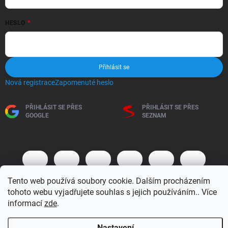
HESLO
Přihlásit se
Nová registrace
Zapomenuté heslo
PŘIHLÁSIT SE PŘES
PŘIHLÁSIT SE PŘES
GOOGLE
SEZNAM
Tento web používá soubory cookie. Dalším procházením
tohoto webu vyjadřujete souhlas s jejich používáním.. Více
informací
zde
.
Copyright 2026
BM MOTO s.r.o.
. Všechna práva vyhrazena.
Upravit
Nastavení