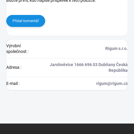
Buďte první, kdo napíše příspěvek k této položce.
Přidat komentář
Výrobní
Rigum s.r.o.
společnost
:
Jarohněvice 1666 696 03 Dubňany Česká
Adresa
:
Republika
E-mail
:
rigum@rigum.cz
Z
á