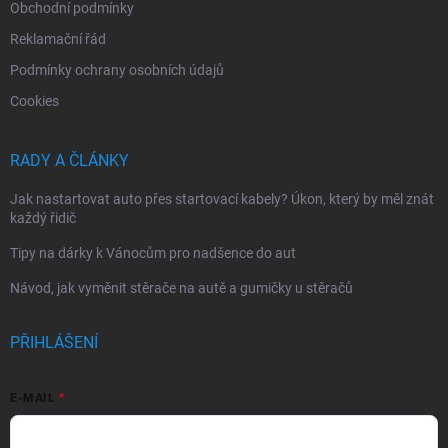
Obchodní podmínky
Reklamační řád
Podmínky ochrany osobních údajů
Cookies
RADY A ČLÁNKY
Jak nastartovat auto přes startovací kabely? Úkon, který by měl znát
každý řidič
Tipy na dárky k Vánocům pro nadšence do aut
Návod, jak vyměnit stěrače na autě a gumičky u stěračů
PŘIHLÁŠENÍ
E-MAIL