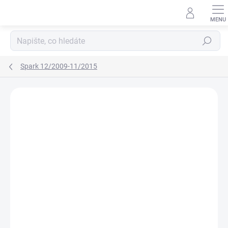
Přejít
na
obsah
Hledat
Spark 12/2009-11/2015
Neohodnoceno
Podrobnosti hodnocení
ZNAČKA:
RIGUM