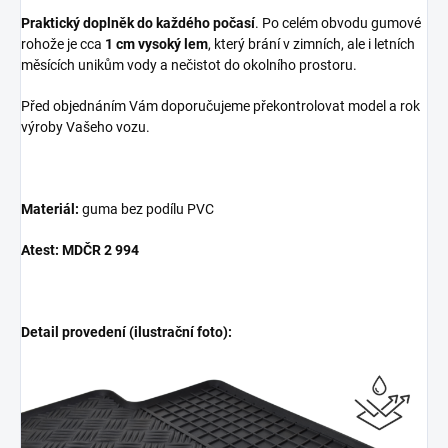
Praktický doplněk do každého počasí
. Po celém obvodu gumové
rohože je cca
1 cm vysoký lem
, který brání v zimních, ale i letních
měsících unikům vody a nečistot do okolního prostoru.
Před objednáním Vám doporučujeme překontrolovat model a rok
výroby Vašeho vozu.
Materiál:
guma bez podílu PVC
Atest: MDČR 2 994
Detail provedení (ilustrační foto):