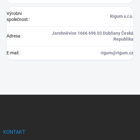
Výrobní
Rigum s.r.o.
společnost
:
Jarohněvice 1666 696 03 Dubňany Česká
Adresa
:
Republika
E-mail
:
rigum@rigum.cz
Z
á
p
a
t
í
KONTAKT