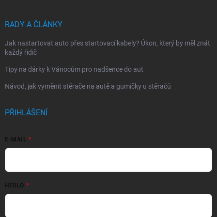
RADY A ČLÁNKY
Jak nastartovat auto přes startovací kabely? Úkon, který by měl znát
každý řidič
Tipy na dárky k Vánocům pro nadšence do aut
Návod, jak vyměnit stěrače na autě a gumičky u stěračů
PŘIHLÁŠENÍ
E-MAIL
HESLO