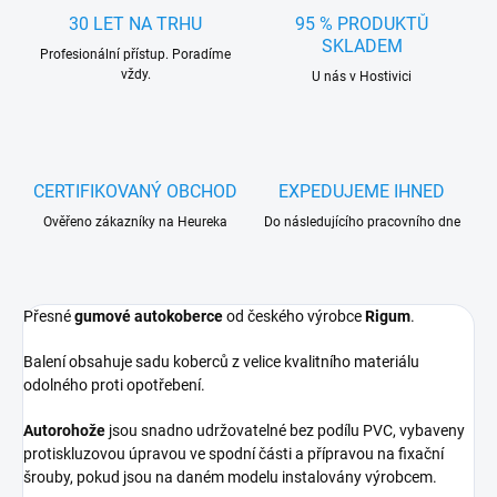
30 LET NA TRHU
95 % PRODUKTŮ
SKLADEM
Profesionální přístup. Poradíme
vždy.
U nás v Hostivici
CERTIFIKOVANÝ OBCHOD
EXPEDUJEME IHNED
Ověřeno zákazníky na Heureka
Do následujícího pracovního dne
Přesné
gumové autokoberce
od českého výrobce
Rigum
.
Balení obsahuje sadu koberců z velice kvalitního materiálu
odolného proti opotřebení.
Autorohože
jsou snadno udržovatelné bez podílu PVC, vybaveny
protiskluzovou úpravou ve spodní části a přípravou na fixační
šrouby, pokud jsou na daném modelu instalovány výrobcem.