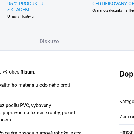
95 % PRODUKTŮ
CERTIFIKOVANÝ O
SKLADEM
Ověřeno zákazníky na He
U nás v Hostivici
Diskuze
o výrobce
Rigum
.
Dop
alitního materiálu odolného proti
Katego
ez podílu PVC, vybaveny
a přípravou na fixační šrouby, pokud
Záruk
obcem.
Hmotn
 Po celém obvodu gumové rohože je cca