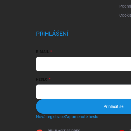
Podmí
Cooki
PŘIHLÁŠENÍ
E-MAIL
HESLO
Přihlásit se
Nová registrace
Zapomenuté heslo