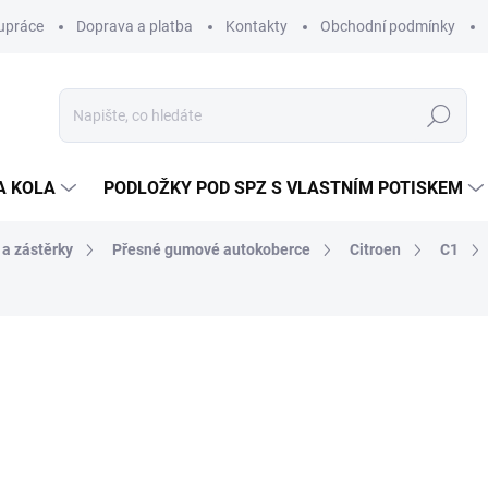
upráce
Doprava a platba
Kontakty
Obchodní podmínky
Hledat
A KOLA
PODLOŽKY POD SPZ S VLASTNÍM POTISKEM
 a zástěrky
Přesné gumové autokoberce
Citroen
C1
ocení
ZNAČKA:
RIGUM
717 Kč
/ sada
593 Kč bez DPH
Měrná
SKLADEM V EXTERNÍM S