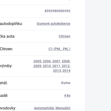
8592980900392
autodoplňku
:
Gumové autokoberce
ka auta
:
Citroen
Citroen
:
C1 (PM_, PN_)
2005
,
2006
,
2007
,
2008
,
výroby
:
2009
,
2010
,
2011
,
2012
,
2013
,
2014
riál
:
Guma
 sadě
:
4 ks
evodovky
:
Automatická
,
Manuální