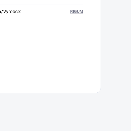
a/Výrobce
:
RIGUM