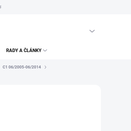
Reklamační řád
Podmínky ochrany osobních údajů
Cookies
PRÁZDNÝ KOŠÍK
NÁKUPNÍ
KOŠÍK
RADY A ČLÁNKY
C1 06/2005-06/2014
KLADU
(>5 SADA)