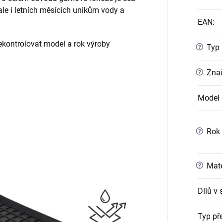
 ale i letních měsících unikům vody a
EAN
:
ontrolovat model a rok výroby
?
Typ 
?
Znač
Model 
?
Rok 
?
Mate
Dílů v
Typ př