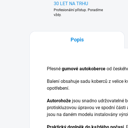
30 LET NA TRHU
Profesionální přístup. Poradíme
vždy.
Popis
Přesné
gumové autokoberce
od českéh
Balení obsahuje sadu koberců z velice kv
opotřebení.
Autorohože
jsou snadno udržovatelné b
protiskluzovou úpravou ve spodní části 
jsou na daném modelu instalovány výr
Praktický doplněk do každého počasí
.