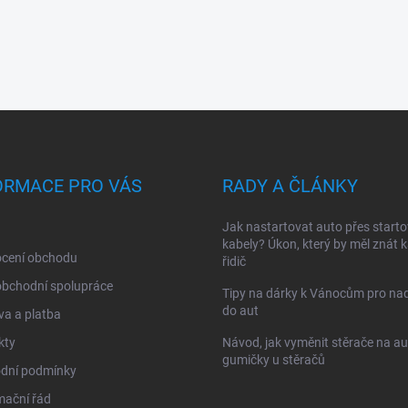
ORMACE PRO VÁS
RADY A ČLÁNKY
Jak nastartovat auto přes starto
kabely? Úkon, který by měl znát 
cení obchodu
řidič
obchodní spolupráce
Tipy na dárky k Vánocům pro na
do aut
a a platba
kty
Návod, jak vyměnit stěrače na au
gumičky u stěračů
dní podmínky
mační řád