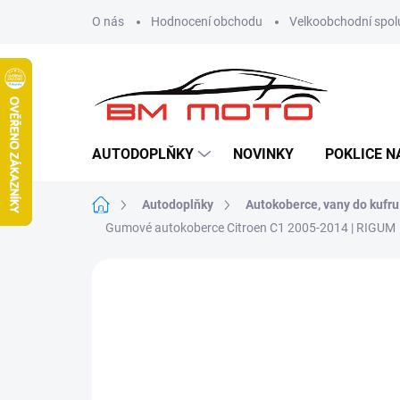
Přejít
O nás
Hodnocení obchodu
Velkoobchodní spol
na
obsah
AUTODOPLŇKY
NOVINKY
POKLICE N
Domů
Autodoplňky
Autokoberce, vany do kufru
Gumové autokoberce Citroen C1 2005-2014 | RIGUM
Neohodnoceno
Podrobnosti hodn