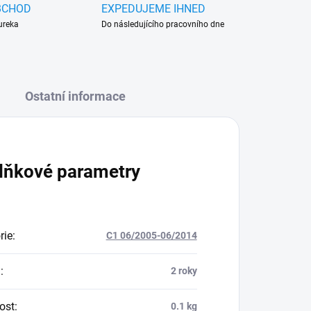
BCHOD
EXPEDUJEME IHNED
ureka
Do následujícího pracovního dne
Ostatní informace
lňkové parametry
rie
:
C1 06/2005-06/2014
a
:
2 roky
ost
:
0.1 kg