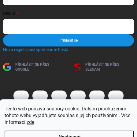
HESLO
Přihlásit se
Nová registrace
Zapomenuté heslo
PŘIHLÁSIT SE PŘES
PŘIHLÁSIT SE PŘES
GOOGLE
SEZNAM
Tento web používá soubory cookie. Dalším procházením
tohoto webu vyjadřujete souhlas s jejich používáním.. Více
informací
zde
.
Copyright 2026
BM MOTO s.r.o.
. Všechna práva vyhrazena.
Upravit
Nastavení