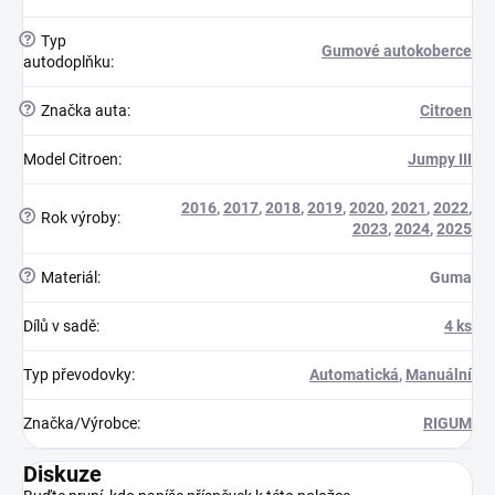
?
Typ
Gumové autokoberce
autodoplňku
:
?
Značka auta
:
Citroen
Model Citroen
:
Jumpy III
2016
,
2017
,
2018
,
2019
,
2020
,
2021
,
2022
,
?
Rok výroby
:
2023
,
2024
,
2025
?
Materiál
:
Guma
Dílů v sadě
:
4 ks
Typ převodovky
:
Automatická
,
Manuální
Značka/Výrobce
:
RIGUM
Diskuze