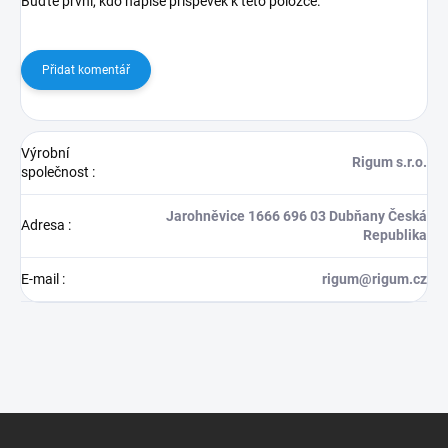
Buďte první, kdo napíše příspěvek k této položce.
Přidat komentář
Výrobní
Rigum s.r.o.
společnost
:
Jarohněvice 1666 696 03 Dubňany Česká
Adresa
:
Republika
E-mail
:
rigum@rigum.cz
Z
á