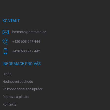
p
a
t
í
KONTAKT
bmmoto
@
bmmoto.cz
+420 608 947 444
+420 608 947 442
INFORMACE PRO VÁS
O nás
Hodnocení obchodu
Velkoobchodní spolupráce
Doprava a platba
Kontakty