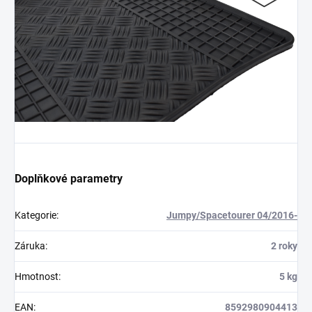
Doplňkové parametry
Kategorie
:
Jumpy/Spacetourer 04/2016-
Záruka
:
2 roky
Hmotnost
:
5 kg
EAN
:
8592980904413