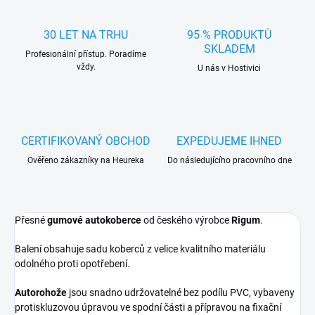
30 LET NA TRHU
95 % PRODUKTŮ
SKLADEM
Profesionální přístup. Poradíme
vždy.
U nás v Hostivici
CERTIFIKOVANÝ OBCHOD
EXPEDUJEME IHNED
Ověřeno zákazníky na Heureka
Do následujícího pracovního dne
Přesné
gumové autokoberce
od českého výrobce
Rigum
.
Balení obsahuje sadu koberců z velice kvalitního materiálu
odolného proti opotřebení.
Autorohože
jsou snadno udržovatelné bez podílu PVC, vybaveny
protiskluzovou úpravou ve spodní části a přípravou na fixační