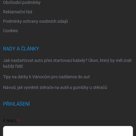
Obchodní podmínky
Reklamační řád
Podmínky ochrany osobních údajů
Cookies
RADY A ČLÁNKY
Jak nastartovat auto přes startovací kabely? Úkon, který by měl znát
každý řidič
Tipy na dárky k Vánocům pro nadšence do aut
Návod, jak vyměnit stěrače na autě a gumičky u stěračů
PŘIHLÁŠENÍ
E-MAIL