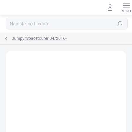
Přejít
na
obsah
Hledat
Jumpy/Spacetourer 04/2016-
Neohodnoceno
Podrobnosti hodnocení
ZNAČKA:
RIGUM