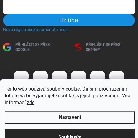
Přihlásit se
Nová registrace
Zapomenuté heslo
PŘIHLÁSIT SE PŘES
PŘIHLÁSIT SE PŘES
GOOGLE
SEZNAM
Tento web používá soubory cookie. Dalším procházením
tohoto webu vyjadřujete souhlas s jejich používáním.. Více
informací
zde
.
Copyright 2026
BM MOTO s.r.o.
. Všechna práva vyhrazena.
Upravit
Nastavení
nastavení cookies
Vytvořil Shoptet
Otevírací doba 7:30 - 16:00 hod
Souhlasím