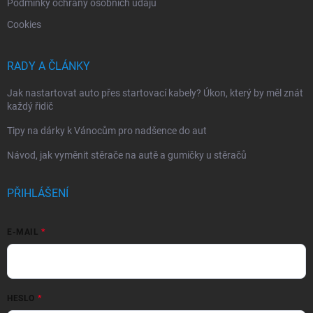
Podmínky ochrany osobních údajů
Cookies
RADY A ČLÁNKY
Jak nastartovat auto přes startovací kabely? Úkon, který by měl znát
každý řidič
Tipy na dárky k Vánocům pro nadšence do aut
Návod, jak vyměnit stěrače na autě a gumičky u stěračů
PŘIHLÁŠENÍ
E-MAIL
HESLO