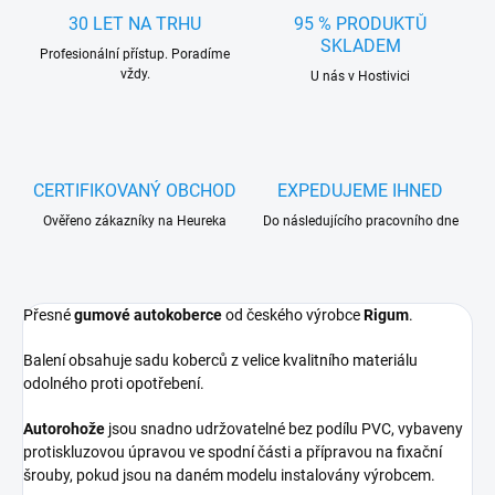
30 LET NA TRHU
95 % PRODUKTŮ
SKLADEM
Profesionální přístup. Poradíme
vždy.
U nás v Hostivici
CERTIFIKOVANÝ OBCHOD
EXPEDUJEME IHNED
Ověřeno zákazníky na Heureka
Do následujícího pracovního dne
Přesné
gumové autokoberce
od českého výrobce
Rigum
.
Balení obsahuje sadu koberců z velice kvalitního materiálu
odolného proti opotřebení.
Autorohože
jsou snadno udržovatelné bez podílu PVC, vybaveny
protiskluzovou úpravou ve spodní části a přípravou na fixační
šrouby, pokud jsou na daném modelu instalovány výrobcem.