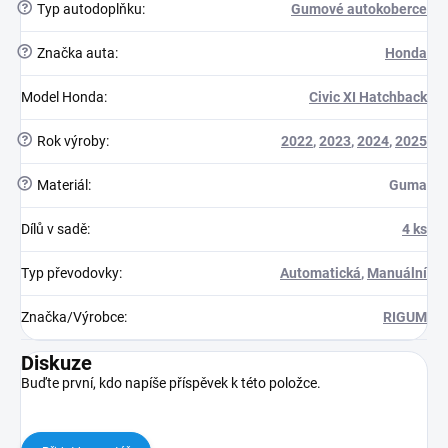
?
Typ autodoplňku
:
Gumové autokoberce
?
Značka auta
:
Honda
Model Honda
:
Civic XI Hatchback
?
Rok výroby
:
2022
,
2023
,
2024
,
2025
?
Materiál
:
Guma
Dílů v sadě
:
4 ks
Typ převodovky
:
Automatická
,
Manuální
Značka/Výrobce
:
RIGUM
Diskuze
Buďte první, kdo napíše příspěvek k této položce.