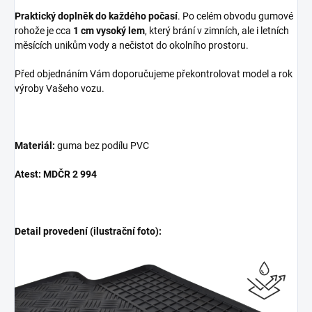
Praktický doplněk do každého počasí
. Po celém obvodu gumové
rohože je cca
1 cm vysoký lem
, který brání v zimních, ale i letních
měsících unikům vody a nečistot do okolního prostoru.
Před objednáním Vám doporučujeme překontrolovat model a rok
výroby Vašeho vozu.
Materiál:
guma bez podílu PVC
Atest: MDČR 2 994
Detail provedení (ilustrační foto):