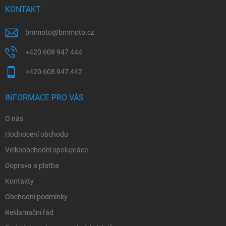
í
KONTAKT
bmmoto
@
bmmoto.cz
+420 608 947 444
+420 608 947 442
INFORMACE PRO VÁS
O nás
Hodnocení obchodu
Velkoobchodní spolupráce
Doprava a platba
Kontakty
Obchodní podmínky
Reklamační řád