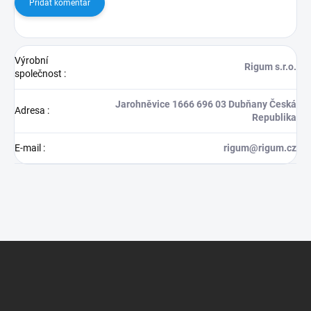
Přidat komentář
Výrobní
Rigum s.r.o.
společnost
:
Jarohněvice 1666 696 03 Dubňany Česká
Adresa
:
Republika
E-mail
:
rigum@rigum.cz
Z
á
p
a
t