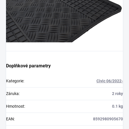
Doplňkové parametry
Kategorie
:
Civic 06/2022-
Záruka
:
2 roky
Hmotnost
:
0.1 kg
EAN
:
8592980905670