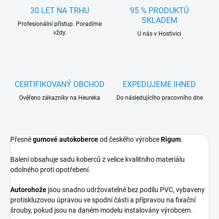
30 LET NA TRHU
95 % PRODUKTŮ
SKLADEM
Profesionální přístup. Poradíme
vždy.
U nás v Hostivici
CERTIFIKOVANÝ OBCHOD
EXPEDUJEME IHNED
Ověřeno zákazníky na Heureka
Do následujícího pracovního dne
Přesné
gumové autokoberce
od českého výrobce
Rigum
.
Balení obsahuje sadu koberců z velice kvalitního materiálu
odolného proti opotřebení.
Autorohože
jsou snadno udržovatelné bez podílu PVC, vybaveny
protiskluzovou úpravou ve spodní části a přípravou na fixační
šrouby, pokud jsou na daném modelu instalovány výrobcem.