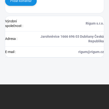
Přidat komentář
Výrobní
Rigum s.r.o.
společnost
:
Jarohněvice 1666 696 03 Dubňany Česká
Adresa
:
Republika
E-mail
:
rigum@rigum.cz
Z
á
p
a
t