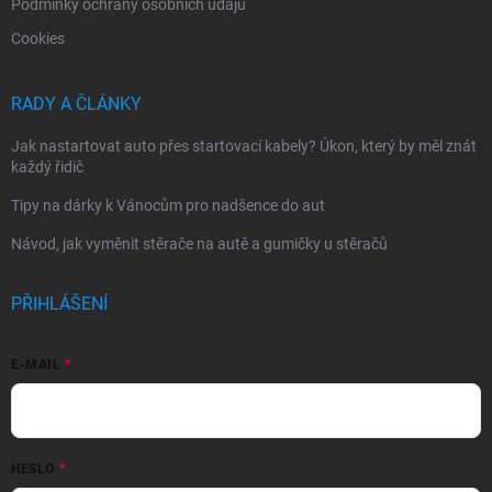
Podmínky ochrany osobních údajů
Cookies
RADY A ČLÁNKY
Jak nastartovat auto přes startovací kabely? Úkon, který by měl znát
každý řidič
Tipy na dárky k Vánocům pro nadšence do aut
Návod, jak vyměnit stěrače na autě a gumičky u stěračů
PŘIHLÁŠENÍ
E-MAIL
HESLO