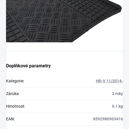
Doplňkové parametry
Kategorie
:
HR-V 11/2014-
Záruka
:
2 roky
Hmotnost
:
0.1 kg
EAN
:
8592980903416