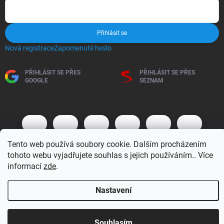
Přihlásit se
Nová registrace
Zapomenuté heslo
PŘIHLÁSIT SE PŘES
PŘIHLÁSIT SE PŘES
GOOGLE
SEZNAM
Tento web používá soubory cookie. Dalším procházením
tohoto webu vyjadřujete souhlas s jejich používáním.. Více
informací
zde
.
Copyright 2026
BM MOTO s.r.o.
. Všechna práva vyhrazena.
Upravit
Nastavení
nastavení cookies
Vytvořil Shoptet
Otevírací doba 7:30 - 16:00 hod
Souhlasím