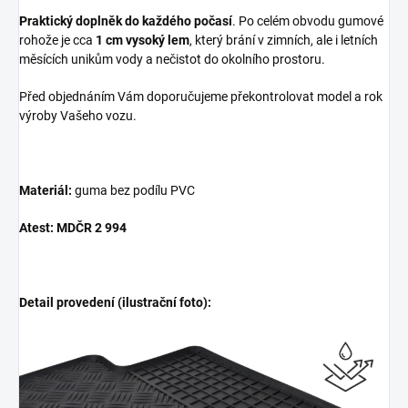
Praktický doplněk do každého počasí
. Po celém obvodu gumové
rohože je cca
1 cm vysoký lem
, který brání v zimních, ale i letních
měsících unikům vody a nečistot do okolního prostoru.
Před objednáním Vám doporučujeme překontrolovat model a rok
výroby Vašeho vozu.
Materiál:
guma bez podílu PVC
Atest: MDČR 2 994
Detail provedení (ilustrační foto):