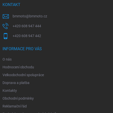
í
KONTAKT
bmmoto
@
bmmoto.cz
+420 608 947 444
+420 608 947 442
INFORMACE PRO VÁS
O nás
Hodnocení obchodu
Velkoobchodní spolupráce
Doprava a platba
Kontakty
Obchodní podmínky
Reklamační řád