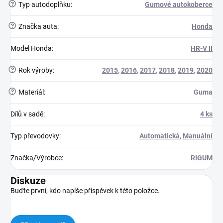
?
Typ autodoplňku
:
Gumové autokoberce
?
Značka auta
:
Honda
Model Honda
:
HR-V II
?
Rok výroby
:
2015
,
2016
,
2017
,
2018
,
2019
,
2020
?
Materiál
:
Guma
Dílů v sadě
:
4 ks
Typ převodovky
:
Automatická
,
Manuální
Značka/Výrobce
:
RIGUM
Diskuze
Buďte první, kdo napíše příspěvek k této položce.