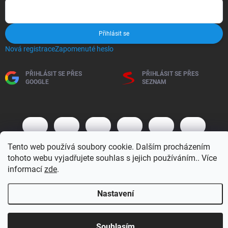
Přihlásit se
Nová registrace
Zapomenuté heslo
PŘIHLÁSIT SE PŘES
PŘIHLÁSIT SE PŘES
GOOGLE
SEZNAM
Tento web používá soubory cookie. Dalším procházením
tohoto webu vyjadřujete souhlas s jejich používáním.. Více
informací
zde
.
Copyright 2026
BM MOTO s.r.o.
. Všechna práva vyhrazena.
Upravit
Nastavení
nastavení cookies
Vytvořil Shoptet
Otevírací doba 7:30 - 16:00 hod
Souhlasím