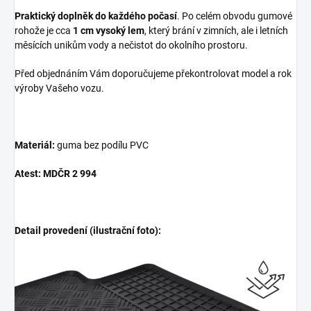
Praktický doplněk do každého počasí
. Po celém obvodu gumové
rohože je cca
1 cm vysoký lem
, který brání v zimních, ale i letních
měsících unikům vody a nečistot do okolního prostoru.
Před objednáním Vám doporučujeme překontrolovat model a rok
výroby Vašeho vozu.
Materiál:
guma bez podílu PVC
Atest: MDČR 2 994
Detail provedení (ilustrační foto):