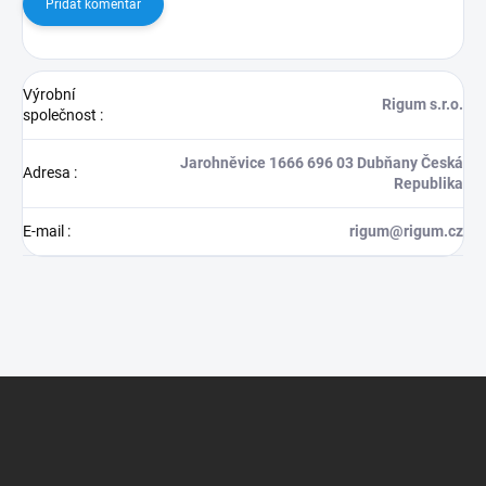
Přidat komentář
Výrobní
Rigum s.r.o.
společnost
:
Jarohněvice 1666 696 03 Dubňany Česká
Adresa
:
Republika
E-mail
:
rigum@rigum.cz
Z
á
p
a
t