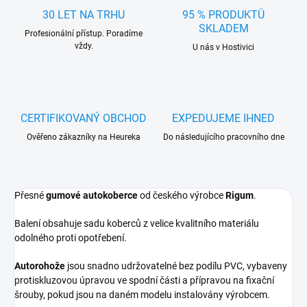
30 LET NA TRHU
95 % PRODUKTŮ
SKLADEM
Profesionální přístup. Poradíme
vždy.
U nás v Hostivici
CERTIFIKOVANÝ OBCHOD
EXPEDUJEME IHNED
Ověřeno zákazníky na Heureka
Do následujícího pracovního dne
Přesné
gumové autokoberce
od českého výrobce
Rigum
.
Balení obsahuje sadu koberců z velice kvalitního materiálu
odolného proti opotřebení.
Autorohože
jsou snadno udržovatelné bez podílu PVC, vybaveny
protiskluzovou úpravou ve spodní části a přípravou na fixační
šrouby, pokud jsou na daném modelu instalovány výrobcem.