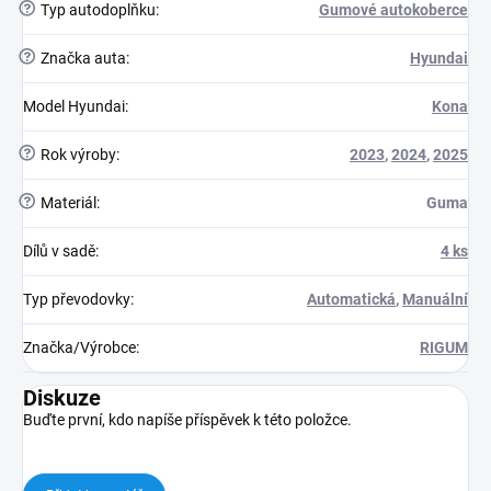
?
Typ autodoplňku
:
Gumové autokoberce
?
Značka auta
:
Hyundai
Model Hyundai
:
Kona
?
Rok výroby
:
2023
,
2024
,
2025
?
Materiál
:
Guma
Dílů v sadě
:
4 ks
Typ převodovky
:
Automatická
,
Manuální
Značka/Výrobce
:
RIGUM
Diskuze
Buďte první, kdo napíše příspěvek k této položce.