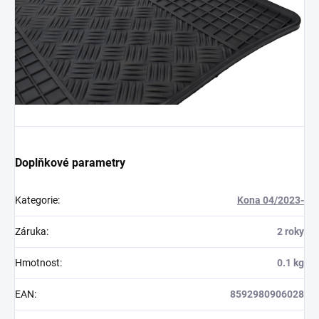
Doplňkové parametry
Kategorie
:
Kona 04/2023-
Záruka
:
2 roky
Hmotnost
:
0.1 kg
EAN
:
8592980906028