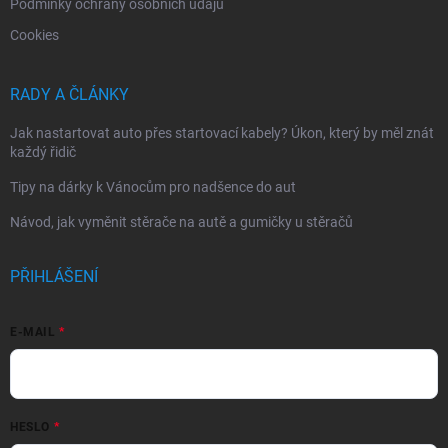
Podmínky ochrany osobních údajů
Cookies
RADY A ČLÁNKY
Jak nastartovat auto přes startovací kabely? Úkon, který by měl znát
každý řidič
Tipy na dárky k Vánocům pro nadšence do aut
Návod, jak vyměnit stěrače na autě a gumičky u stěračů
PŘIHLÁŠENÍ
E-MAIL
HESLO