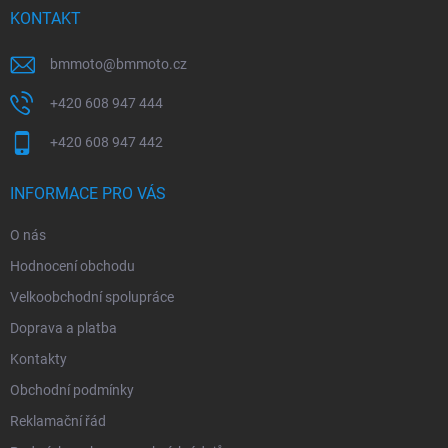
í
KONTAKT
bmmoto
@
bmmoto.cz
+420 608 947 444
+420 608 947 442
INFORMACE PRO VÁS
O nás
Hodnocení obchodu
Velkoobchodní spolupráce
Doprava a platba
Kontakty
Obchodní podmínky
Reklamační řád