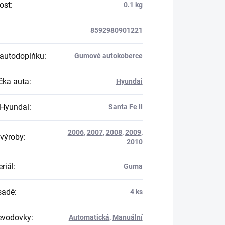
ost
:
0.1 kg
8592980901221
autodoplňku
:
Gumové autokoberce
ka auta
:
Hyundai
Hyundai
:
Santa Fe II
2006
,
2007
,
2008
,
2009
,
výroby
:
2010
riál
:
Guma
 sadě
:
4 ks
evodovky
:
Automatická
,
Manuální