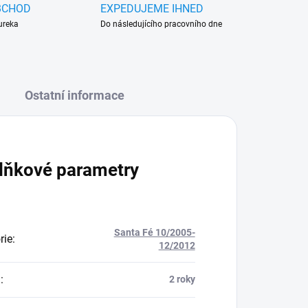
BCHOD
EXPEDUJEME IHNED
ureka
Do následujícího pracovního dne
Ostatní informace
lňkové parametry
Santa Fé 10/2005-
rie
:
12/2012
a
:
2 roky