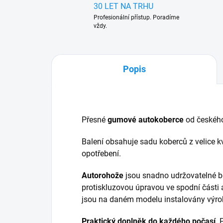
30 LET NA TRHU
Profesionální přístup. Poradíme
vždy.
Popis
Přesné
gumové autokoberce
od českéh
Balení obsahuje sadu koberců z velice kv
opotřebení.
Autorohože
jsou snadno udržovatelné b
protiskluzovou úpravou ve spodní části 
jsou na daném modelu instalovány výr
Praktický doplněk do každého počasí
.