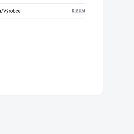
a/Výrobce
:
RIGUM