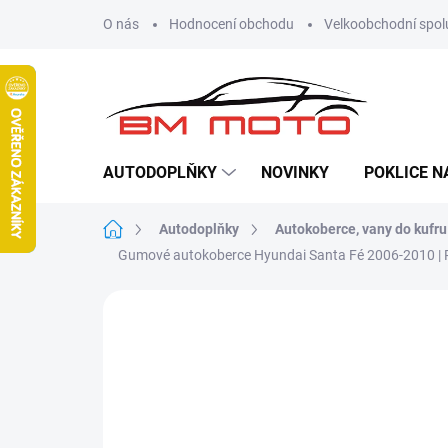
Přejít
O nás
Hodnocení obchodu
Velkoobchodní spol
na
obsah
AUTODOPLŇKY
NOVINKY
POKLICE N
Domů
Autodoplňky
Autokoberce, vany do kufru
Gumové autokoberce Hyundai Santa Fé 2006-2010 |
Neohodnoceno
Podrobnosti hodn