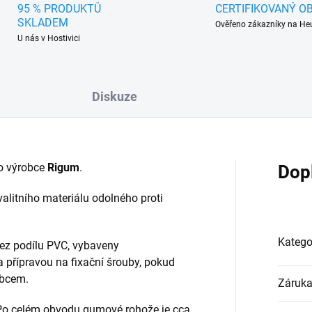
95 % PRODUKTŮ
CERTIFIKOVANÝ O
SKLADEM
Ověřeno zákazníky na He
U nás v Hostivici
Diskuze
o výrobce
Rigum
.
Dop
alitního materiálu odolného proti
Katego
ez podílu PVC, vybaveny
a přípravou na fixační šrouby, pokud
obcem.
Záruk
 Po celém obvodu gumové rohože je cca