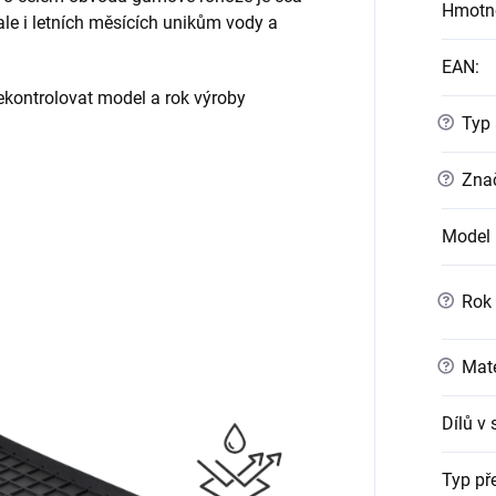
Hmotn
 ale i letních měsících unikům vody a
EAN
:
ontrolovat model a rok výroby
?
Typ 
?
Znač
Model 
?
Rok 
?
Mate
Dílů v
Typ př