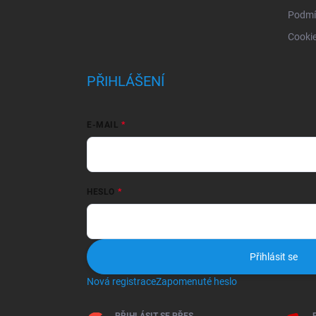
Podmí
Cooki
PŘIHLÁŠENÍ
E-MAIL
HESLO
Přihlásit se
Nová registrace
Zapomenuté heslo