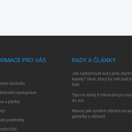
ORMACE PRO VÁS
RADY A ČLÁNKY
Jak nastartovat auto přes starto
kabely? Úkon, který by měl znát 
cení obchodu
řidič
obchodní spolupráce
Tipy na dárky k Vánocům pro na
do aut
a a platba
kty
Návod, jak vyměnit stěrače na au
gumičky u stěračů
dní podmínky
mační řád