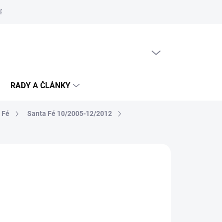
Reklamační řád
Podmínky ochrany osobních údajů
Cookies
PRÁZDNÝ KOŠÍK
NÁKUPNÍ
KOŠÍK
RADY A ČLÁNKY
 Fé
Santa Fé 10/2005-12/2012
KLADU
(>5 SADA)