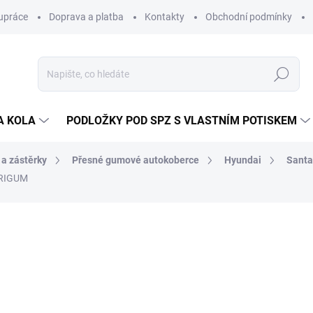
upráce
Doprava a platba
Kontakty
Obchodní podmínky
Hledat
A KOLA
PODLOŽKY POD SPZ S VLASTNÍM POTISKEM
 a zástěrky
Přesné gumové autokoberce
Hyundai
Santa
 RIGUM
ocení
ZNAČKA:
RIGUM
812 Kč
/ sada
671 Kč bez DPH
Měrná
SKLADEM V EXTERNÍM S