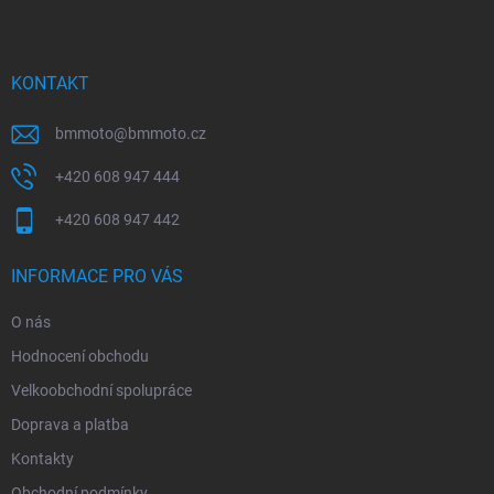
p
a
t
í
KONTAKT
bmmoto
@
bmmoto.cz
+420 608 947 444
+420 608 947 442
INFORMACE PRO VÁS
O nás
Hodnocení obchodu
Velkoobchodní spolupráce
Doprava a platba
Kontakty
Obchodní podmínky