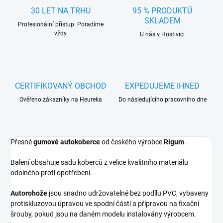
30 LET NA TRHU
95 % PRODUKTŮ
SKLADEM
Profesionální přístup. Poradíme
vždy.
U nás v Hostivici
CERTIFIKOVANÝ OBCHOD
EXPEDUJEME IHNED
Ověřeno zákazníky na Heureka
Do následujícího pracovního dne
Přesné
gumové autokoberce
od českého výrobce
Rigum
.
Balení obsahuje sadu koberců z velice kvalitního materiálu
odolného proti opotřebení.
Autorohože
jsou snadno udržovatelné bez podílu PVC, vybaveny
protiskluzovou úpravou ve spodní části a přípravou na fixační
šrouby, pokud jsou na daném modelu instalovány výrobcem.