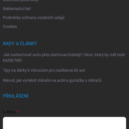
Reklamační řád
Podmínky ochrany osobních údajů
Cookies
RADY A ČLÁNKY
Jak nastartovat auto přes startovací kabely? Úkon, který by měl znát
každý řidič
Tipy na dárky k Vánocům pro nadšence do aut
Návod, jak vyměnit stěrače na autě a gumičky u stěračů
PŘIHLÁŠENÍ
E-MAIL