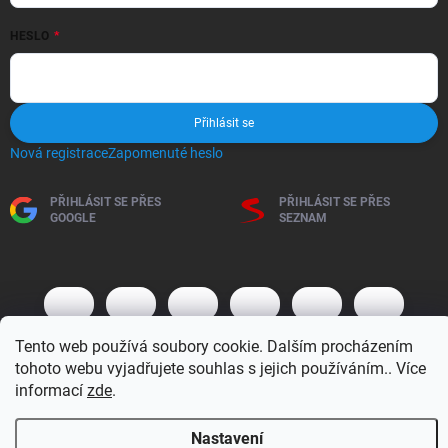
HESLO
Přihlásit se
Nová registrace
Zapomenuté heslo
PŘIHLÁSIT SE PŘES
PŘIHLÁSIT SE PŘES
GOOGLE
SEZNAM
Tento web používá soubory cookie. Dalším procházením
tohoto webu vyjadřujete souhlas s jejich používáním.. Více
informací
zde
.
Copyright 2026
BM MOTO s.r.o.
. Všechna práva vyhrazena.
Upravit
Nastavení
nastavení cookies