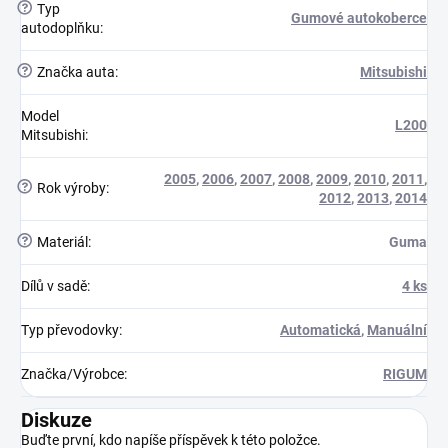
?
Typ
Gumové autokoberce
autodoplňku
:
?
Značka auta
:
Mitsubishi
Model
L200
Mitsubishi
:
2005
,
2006
,
2007
,
2008
,
2009
,
2010
,
2011
,
?
Rok výroby
:
2012
,
2013
,
2014
?
Materiál
:
Guma
Dílů v sadě
:
4 ks
Typ převodovky
:
Automatická
,
Manuální
Značka/Výrobce
:
RIGUM
Diskuze
Buďte první, kdo napíše příspěvek k této položce.