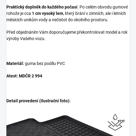
Praktický doplněk do každého počasí
. Po celém obvodu gumové
rohože je cca
1 cm vysoký lem
, který brání v zimních, ale i letních
měsících unikům vody a nečistot do okolního prostoru.
Před objednáním Vám doporučujeme překontrolovat model a rok
výroby Vašeho vozu.
Materiál:
guma bez podílu PVC
Atest: MDČR 2 994
Detail provedení (ilustrační foto):