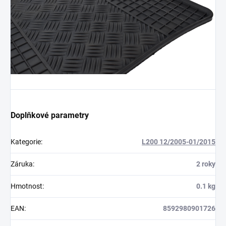
Doplňkové parametry
Kategorie
:
L200 12/2005-01/2015
Záruka
:
2 roky
Hmotnost
:
0.1 kg
EAN
:
8592980901726