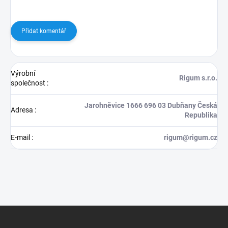
Přidat komentář
Výrobní
Rigum s.r.o.
společnost
:
Jarohněvice 1666 696 03 Dubňany Česká
Adresa
:
Republika
E-mail
:
rigum@rigum.cz
Z
á