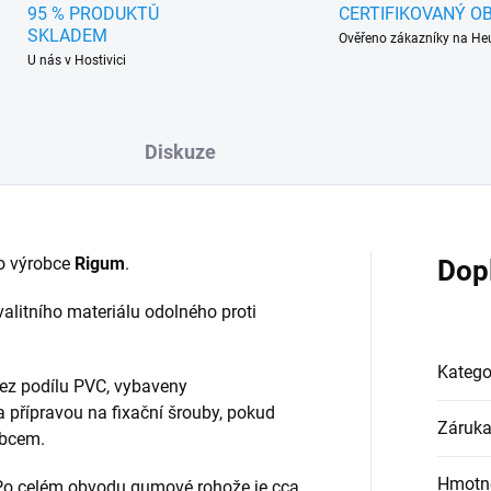
95 % PRODUKTŮ
CERTIFIKOVANÝ O
SKLADEM
Ověřeno zákazníky na He
U nás v Hostivici
Diskuze
o výrobce
Rigum
.
Dop
alitního materiálu odolného proti
Katego
ez podílu PVC, vybaveny
a přípravou na fixační šrouby, pokud
Záruk
obcem.
Hmotn
 Po celém obvodu gumové rohože je cca