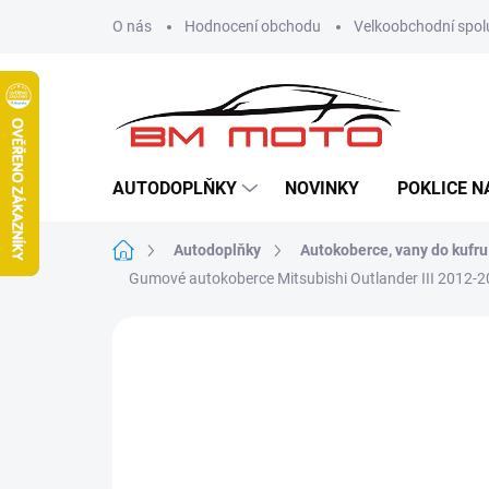
Přejít
O nás
Hodnocení obchodu
Velkoobchodní spol
na
obsah
AUTODOPLŇKY
NOVINKY
POKLICE N
Domů
Autodoplňky
Autokoberce, vany do kufru
Gumové autokoberce Mitsubishi Outlander III 2012-
Neohodnoceno
Podrobnosti hodn