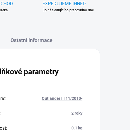
BCHOD
EXPEDUJEME IHNED
ureka
Do následujícího pracovního dne
Ostatní informace
lňkové parametry
rie
:
Outlander III 11/2010-
a
:
2 roky
ost
:
0.1 kg