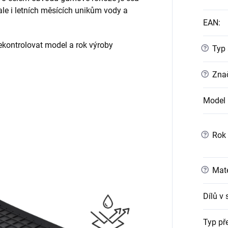
 ale i letních měsících unikům vody a
EAN
:
ontrolovat model a rok výroby
?
Typ 
?
Znač
Model 
?
Rok 
?
Mate
Dílů v
Typ př