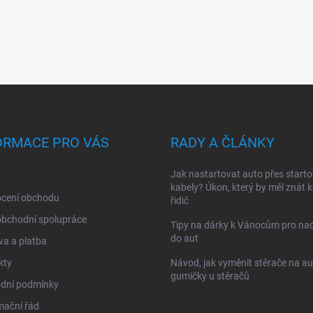
ORMACE PRO VÁS
RADY A ČLÁNKY
Jak nastartovat auto přes starto
kabely? Úkon, který by měl znát 
cení obchodu
řidič
obchodní spolupráce
Tipy na dárky k Vánocům pro na
do aut
a a platba
kty
Návod, jak vyměnit stěrače na au
gumičky u stěračů
dní podmínky
mační řád