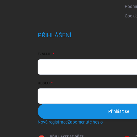
Podmí
Cooki
PŘIHLÁŠENÍ
E-MAIL
HESLO
Přihlásit se
Nová registrace
Zapomenuté heslo