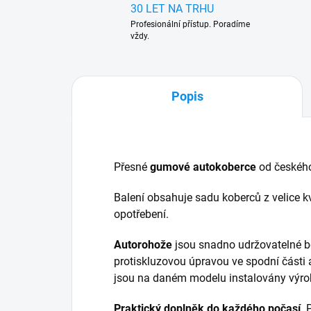
30 LET NA TRHU
Profesionální přístup. Poradíme
vždy.
Popis
Přesné
gumové autokoberce
od českéh
Balení obsahuje sadu koberců z velice kv
opotřebení.
Autorohože
jsou snadno udržovatelné b
protiskluzovou úpravou ve spodní části 
jsou na daném modelu instalovány výr
Praktický doplněk do každého počasí
.