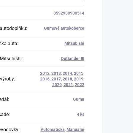
8592980900514
autodoplňku
:
Gumové autokoberce
ka auta
:
Mitsubishi
Mitsubishi
:
Outlander III
2012
,
2013
,
2014
,
2015
,
výroby
:
2016
,
2017
,
2018
,
2019
,
2020
,
2021
,
2022
riál
:
Guma
 sadě
:
4 ks
evodovky
:
Automatická
,
Manuální