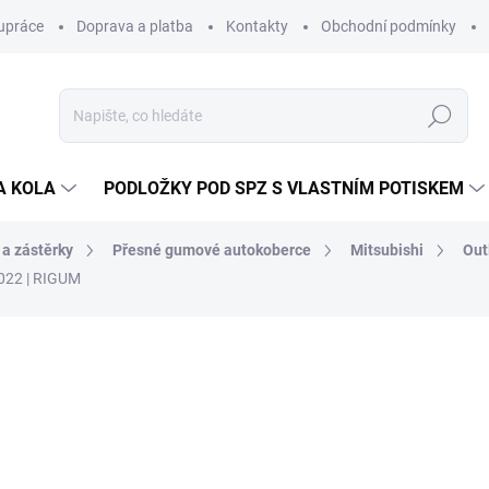
upráce
Doprava a platba
Kontakty
Obchodní podmínky
Hledat
A KOLA
PODLOŽKY POD SPZ S VLASTNÍM POTISKEM
 a zástěrky
Přesné gumové autokoberce
Mitsubishi
Out
2022 | RIGUM
ocení
ZNAČKA:
RIGUM
772 Kč
/ sada
638 Kč bez DPH
Měrná
SKLADEM V EXTERNÍM S