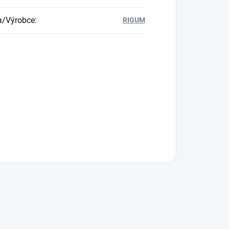
a/Výrobce
:
RIGUM