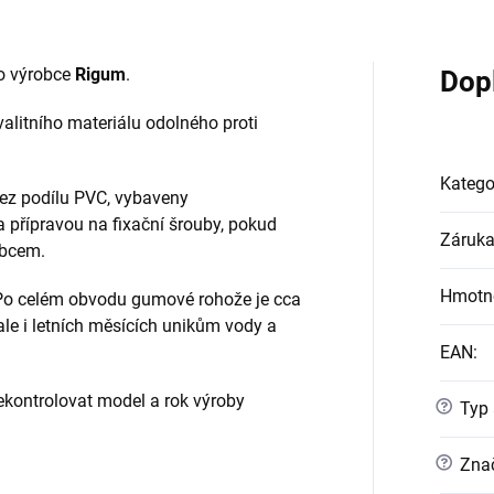
o výrobce
Rigum
.
Dop
alitního materiálu odolného proti
Katego
ez podílu PVC, vybaveny
a přípravou na fixační šrouby, pokud
Záruk
obcem.
Hmotn
 Po celém obvodu gumové rohože je cca
 ale i letních měsících unikům vody a
EAN
:
ontrolovat model a rok výroby
?
Typ 
?
Znač