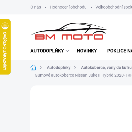
Přejít
O nás
Hodnocení obchodu
Velkoobchodní spol
na
obsah
AUTODOPLŇKY
NOVINKY
POKLICE N
Domů
Autodoplňky
Autokoberce, vany do kufru
Gumové autokoberce Nissan Juke II Hybrid 2020- | 
Neohodnoceno
Podrobnosti hodn