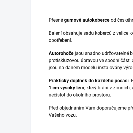
Přesné
gumové autokoberce
od českéh
Balení obsahuje sadu koberců z velice kv
opotřebení.
Autorohože
jsou snadno udržovatelné b
protiskluzovou úpravou ve spodní části 
jsou na daném modelu instalovány výr
Praktický doplněk do každého počasí
.
1 cm vysoký lem
, který brání v zimních,
nečistot do okolního prostoru.
Před objednáním Vám doporučujeme přek
Vašeho vozu.