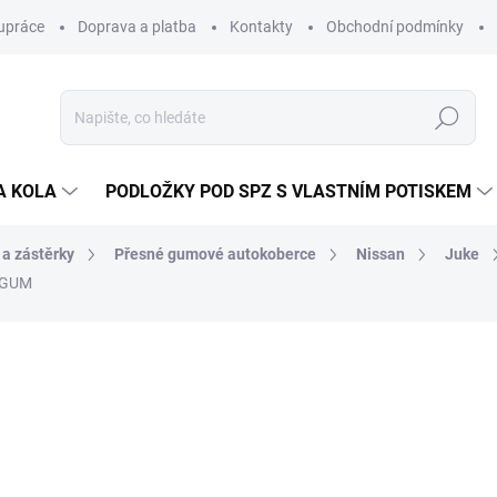
upráce
Doprava a platba
Kontakty
Obchodní podmínky
Hledat
A KOLA
PODLOŽKY POD SPZ S VLASTNÍM POTISKEM
 a zástěrky
Přesné gumové autokoberce
Nissan
Juke
RIGUM
ocení
ZNAČKA:
RIGUM
774 Kč
/ sada
640 Kč bez DPH
Měrná
SKLADEM V EXTERNÍM S