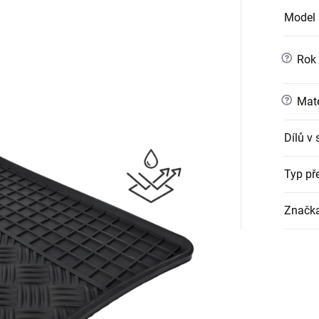
Model 
?
Rok 
?
Mate
Dílů v
Typ př
Značk