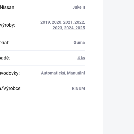
Nissan
:
Juke II
2019
,
2020
,
2021
,
2022
,
výroby
:
2023
,
2024
,
2025
riál
:
Guma
 sadě
:
4 ks
evodovky
:
Automatická
,
Manuální
a/Výrobce
:
RIGUM