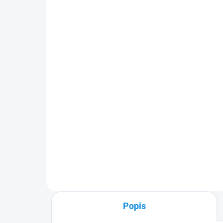
poloha 2019- | RIGUM
691 Kč
571 Kč bez DPH
Do košíku
Přesně pasující gumová
vana/koberec do kufru pro
Nissan Juke horní i dolní poloha
2019-. Praktický doplněk
vyrobený v Čechách firmou
RIGUM z kvalitního materiálu
chránící kufr...
Popis