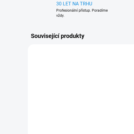
30 LET NA TRHU
Profesionální přístup. Poradíme
vždy.
Související produkty
424058-A
SKLADEM V EXTERNÍM SKLADU
(>5 KS)
Vana do kufru gumová
Nissan Juke horní i dolní