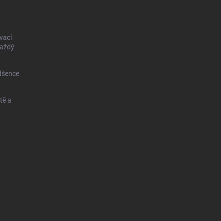
vací
každý
dšence
tě a