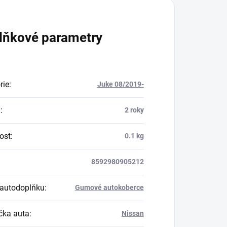
lňkové parametry
rie
:
Juke 08/2019-
a
:
2 roky
ost
:
0.1 kg
8592980905212
autodoplňku
:
Gumové autokoberce
ka auta
:
Nissan