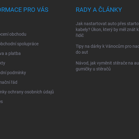
ORMACE PRO VÁS
RADY A ČLÁNKY
Jak nastartovat auto přes starto
kabely? Úkon, který by měl znát 
cení obchodu
řidič
obchodní spolupráce
Tipy na dárky k Vánocům pro na
do aut
a a platba
kty
Návod, jak vyměnit stěrače na au
gumičky u stěračů
dní podmínky
mační řád
nky ochrany osobních údajů
es