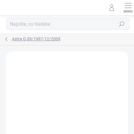
Přejít
na
obsah
Hledat
Astra G 09/1997-12/2009
Neohodnoceno
Podrobnosti hodnocení
ZNAČKA:
RIGUM