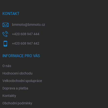
a
t
í
KONTAKT
bmmoto
@
bmmoto.cz
+420 608 947 444
+420 608 947 442
INFORMACE PRO VÁS
O nás
Hodnocení obchodu
Velkoobchodní spolupráce
Doprava a platba
Kontakty
Obchodní podmínky