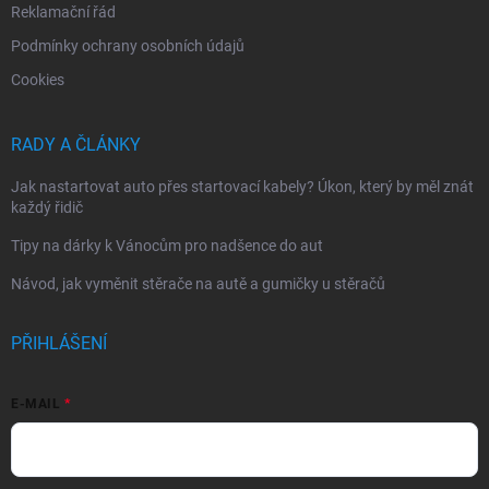
Reklamační řád
Podmínky ochrany osobních údajů
Cookies
RADY A ČLÁNKY
Jak nastartovat auto přes startovací kabely? Úkon, který by měl znát
každý řidič
Tipy na dárky k Vánocům pro nadšence do aut
Návod, jak vyměnit stěrače na autě a gumičky u stěračů
PŘIHLÁŠENÍ
E-MAIL