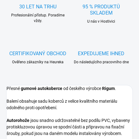
30 LET NA TRHU
95 % PRODUKTŮ
SKLADEM
Profesionální přístup. Poradíme
vždy.
U nás v Hostivici
CERTIFIKOVANÝ OBCHOD
EXPEDUJEME IHNED
Ověřeno zákazníky na Heureka
Do následujícího pracovního dne
Přesné
gumové autokoberce
od českého výrobce
Rigum
.
Balení obsahuje sadu koberců z velice kvalitního materiálu
odolného proti opotřebení.
Autorohože
jsou snadno udržovatelné bez podílu PVC, vybaveny
protiskluzovou úpravou ve spodní části a přípravou na fixační
šrouby, pokud jsou na daném modelu instalovány výrobcem.