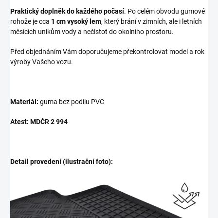
Praktický doplněk do každého počasí
. Po celém obvodu gumové
rohože je cca
1 cm vysoký lem
, který brání v zimních, ale i letních
měsících unikům vody a nečistot do okolního prostoru.
Před objednáním Vám doporučujeme překontrolovat model a rok
výroby Vašeho vozu.
Materiál:
guma bez podílu PVC
Atest: MDČR 2 994
Detail provedení (ilustrační foto):