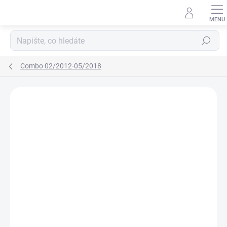
Přejít
na
obsah
Hledat
Combo 02/2012-05/2018
Neohodnoceno
Podrobnosti hodnocení
ZNAČKA:
RIGUM