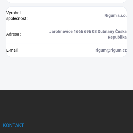
Výrobní
Rigum s.r.o.
společnost
:
Jarohněvice 1666 696 03 Dubňany Česká
Adresa
:
Republika
E-mail
:
rigum@rigum.cz
Z
á
p
a
t
í
KONTAKT