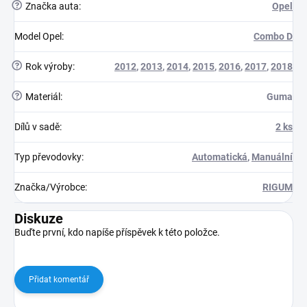
?
Značka auta
:
Opel
Model Opel
:
Combo D
?
Rok výroby
:
2012
,
2013
,
2014
,
2015
,
2016
,
2017
,
2018
?
Materiál
:
Guma
Dílů v sadě
:
2 ks
Typ převodovky
:
Automatická
,
Manuální
Značka/Výrobce
:
RIGUM
Diskuze
Buďte první, kdo napíše příspěvek k této položce.
Přidat komentář