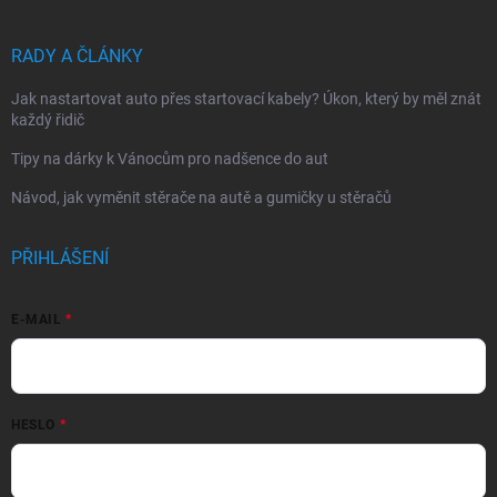
RADY A ČLÁNKY
Jak nastartovat auto přes startovací kabely? Úkon, který by měl znát
každý řidič
Tipy na dárky k Vánocům pro nadšence do aut
Návod, jak vyměnit stěrače na autě a gumičky u stěračů
PŘIHLÁŠENÍ
E-MAIL
HESLO