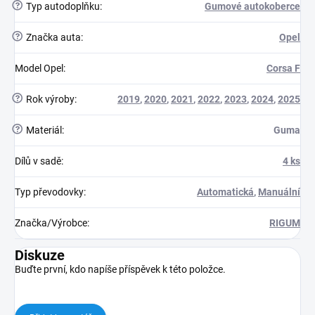
?
Typ autodoplňku
:
Gumové autokoberce
?
Značka auta
:
Opel
Model Opel
:
Corsa F
?
Rok výroby
:
2019
,
2020
,
2021
,
2022
,
2023
,
2024
,
2025
?
Materiál
:
Guma
Dílů v sadě
:
4 ks
Typ převodovky
:
Automatická
,
Manuální
Značka/Výrobce
:
RIGUM
Diskuze
Buďte první, kdo napíše příspěvek k této položce.