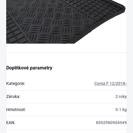
Doplňkové parametry
Kategorie
:
Corsa F 12/2018-
Záruka
:
2 roky
Hmotnost
:
0.1 kg
EAN
:
8592980904949