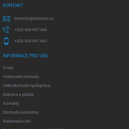
í
KONTAKT
bmmoto
@
bmmoto.cz
+420 608 947 444
+420 608 947 442
INFORMACE PRO VÁS
O nás
Hodnocení obchodu
Velkoobchodní spolupráce
Doprava a platba
Kontakty
Obchodní podmínky
Reklamační řád