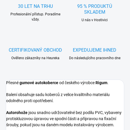
30 LET NA TRHU
95 % PRODUKTŮ
SKLADEM
Profesionální přístup. Poradíme
vždy.
U nás v Hostivici
CERTIFIKOVANÝ OBCHOD
EXPEDUJEME IHNED
Ověřeno zákazníky na Heureka
Do následujícího pracovního dne
Přesné
gumové autokoberce
od českého výrobce
Rigum
.
Balení obsahuje sadu koberců z velice kvalitního materiálu
odolného proti opotřebení.
Autorohože
jsou snadno udržovatelné bez podílu PVC, vybaveny
protiskluzovou úpravou ve spodní části a přípravou na fixační
šrouby, pokud jsou na daném modelu instalovány výrobcem.