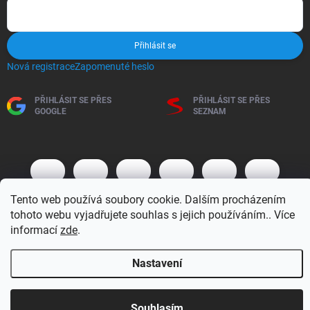
Přihlásit se
Nová registrace
Zapomenuté heslo
PŘIHLÁSIT SE PŘES
PŘIHLÁSIT SE PŘES
GOOGLE
SEZNAM
Tento web používá soubory cookie. Dalším procházením
tohoto webu vyjadřujete souhlas s jejich používáním.. Více
informací
zde
.
Copyright 2026
BM MOTO s.r.o.
. Všechna práva vyhrazena.
Upravit
Nastavení
nastavení cookies
Vytvořil Shoptet
Otevírací doba 7:30 - 16:00 hod
Souhlasím