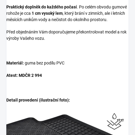
Praktický doplněk do každého počasí
. Po celém obvodu gumové
rohože je cca
1 cm vysoký lem
, který brání v zimních, ale i letních
měsících unikům vody a nečistot do okolního prostoru.
Před objednáním Vám doporučujeme překontrolovat model a rok
výroby Vašeho vozu.
Materiál:
guma bez podílu PVC
Atest: MDČR 2 994
Detail provedení (ilustrační foto):