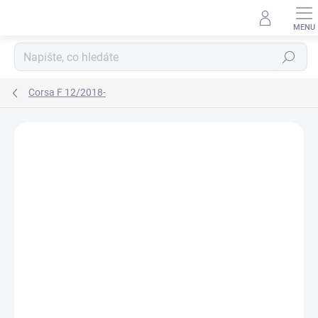
Přejít
na
obsah
Hledat
Corsa F 12/2018-
Neohodnoceno
Podrobnosti hodnocení
ZNAČKA:
RIGUM