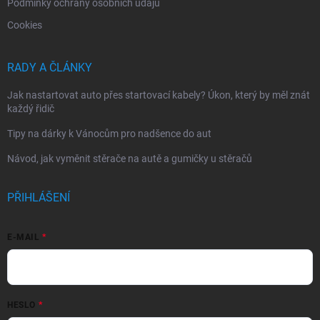
Podmínky ochrany osobních údajů
Cookies
RADY A ČLÁNKY
Jak nastartovat auto přes startovací kabely? Úkon, který by měl znát
každý řidič
Tipy na dárky k Vánocům pro nadšence do aut
Návod, jak vyměnit stěrače na autě a gumičky u stěračů
PŘIHLÁŠENÍ
E-MAIL
HESLO