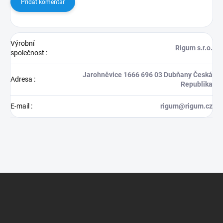
Přidat komentář
Výrobní
Rigum s.r.o.
společnost
:
Jarohněvice 1666 696 03 Dubňany Česká
Adresa
:
Republika
E-mail
:
rigum@rigum.cz
Z
á
p
a
t