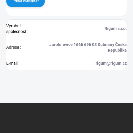
Přidat komentář
Výrobní
Rigum s.r.o.
společnost
:
Jarohněvice 1666 696 03 Dubňany Česká
Adresa
:
Republika
E-mail
:
rigum@rigum.cz
Z
á
p
a
t