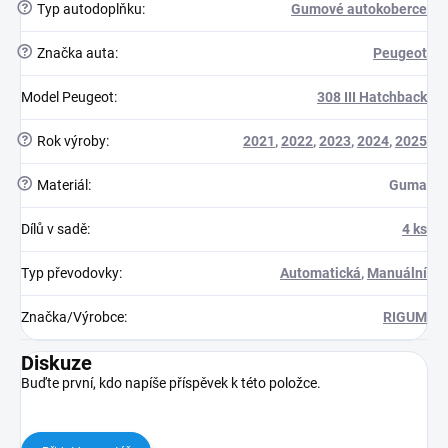
?
Typ autodoplňku
:
Gumové autokoberce
?
Značka auta
:
Peugeot
Model Peugeot
:
308 III Hatchback
?
Rok výroby
:
2021
,
2022
,
2023
,
2024
,
2025
?
Materiál
:
Guma
Dílů v sadě
:
4 ks
Typ převodovky
:
Automatická
,
Manuální
Značka/Výrobce
:
RIGUM
Diskuze
Buďte první, kdo napíše příspěvek k této položce.