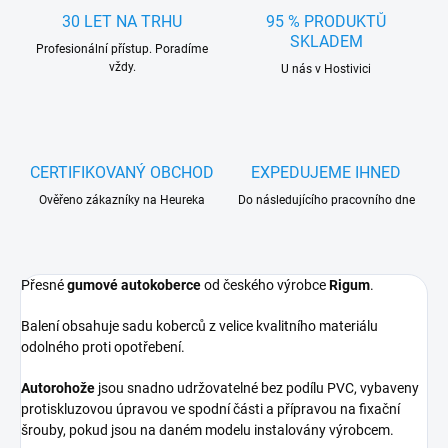
30 LET NA TRHU
95 % PRODUKTŮ
SKLADEM
Profesionální přístup. Poradíme
vždy.
U nás v Hostivici
CERTIFIKOVANÝ OBCHOD
EXPEDUJEME IHNED
Ověřeno zákazníky na Heureka
Do následujícího pracovního dne
Přesné
gumové autokoberce
od českého výrobce
Rigum
.
Balení obsahuje sadu koberců z velice kvalitního materiálu
odolného proti opotřebení.
Autorohože
jsou snadno udržovatelné bez podílu PVC, vybaveny
protiskluzovou úpravou ve spodní části a přípravou na fixační
šrouby, pokud jsou na daném modelu instalovány výrobcem.