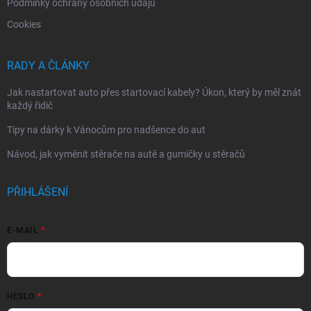
Podmínky ochrany osobních údajů
Cookies
RADY A ČLÁNKY
Jak nastartovat auto přes startovací kabely? Úkon, který by měl znát
každý řidič
Tipy na dárky k Vánocům pro nadšence do aut
Návod, jak vyměnit stěrače na autě a gumičky u stěračů
PŘIHLÁŠENÍ
E-MAIL
HESLO