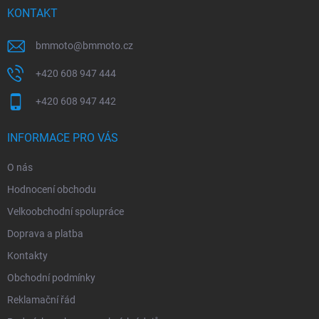
í
KONTAKT
bmmoto
@
bmmoto.cz
+420 608 947 444
+420 608 947 442
INFORMACE PRO VÁS
O nás
Hodnocení obchodu
Velkoobchodní spolupráce
Doprava a platba
Kontakty
Obchodní podmínky
Reklamační řád