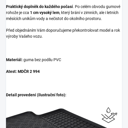
Praktický doplněk do každého počasí
. Po celém obvodu gumové
rohože je cca
1 cm vysoký lem
, který brání v zimních, ale i letních
měsících unikům vody a nečistot do okolního prostoru.
Před objednáním Vám doporučujeme překontrolovat model a rok
výroby Vašeho vozu.
Materiál:
guma bez podílu PVC
Atest: MDČR 2 994
Detail provedení (ilustrační foto):