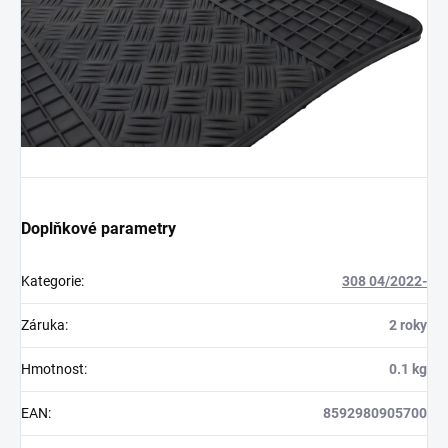
Doplňkové parametry
Kategorie
:
308 04/2022-
Záruka
:
2 roky
Hmotnost
:
0.1 kg
EAN
:
8592980905700