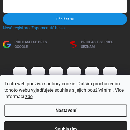
Přihlásit se
Nová registrace
Zapomenuté heslo
PŘIHLÁSIT SE PŘES
PŘIHLÁSIT SE PŘES
GOOGLE
SEZNAM
Tento web používá soubory cookie. Dalším procházením
tohoto webu vyjadřujete souhlas s jejich používáním.. Více
informací
zde
.
Copyright 2026
BM MOTO s.r.o.
. Všechna práva vyhrazena.
Upravit
Nastavení
nastavení cookies
Vytvořil Shoptet
Otevírací doba 7:30 - 16:00 hod
Souhlasím