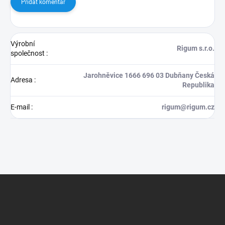
Přidat komentář
Výrobní
Rigum s.r.o.
společnost
:
Jarohněvice 1666 696 03 Dubňany Česká
Adresa
:
Republika
E-mail
:
rigum@rigum.cz
Z
á
p
a
t