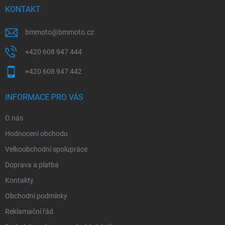
í
KONTAKT
bmmoto
@
bmmoto.cz
+420 608 947 444
+420 608 947 442
INFORMACE PRO VÁS
O nás
Hodnocení obchodu
Velkoobchodní spolupráce
Doprava a platba
Kontakty
Obchodní podmínky
Reklamační řád