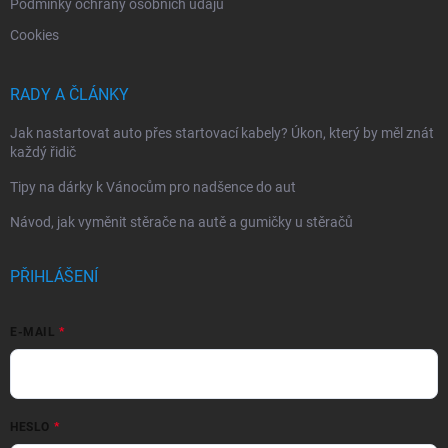
Podmínky ochrany osobních údajů
Cookies
RADY A ČLÁNKY
Jak nastartovat auto přes startovací kabely? Úkon, který by měl znát
každý řidič
Tipy na dárky k Vánocům pro nadšence do aut
Návod, jak vyměnit stěrače na autě a gumičky u stěračů
PŘIHLÁŠENÍ
E-MAIL
HESLO