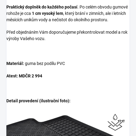
Praktický doplněk do každého počasí
. Po celém obvodu gumové
rohože je cca
1 cm vysoký lem
, který brání v zimních, ale i letních
měsících unikům vody a nečistot do okolního prostoru.
Před objednáním Vám doporučujeme překontrolovat model a rok
výroby Vašeho vozu.
Materiál:
guma bez podílu PVC
Atest: MDČR 2 994
Detail provedení (ilustrační foto):