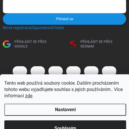
Přihlásit se
Nová registrace
Zapomenuté heslo
PŘIHLÁSIT SE PŘES
PŘIHLÁSIT SE PŘES
GOOGLE
SEZNAM
Tento web používá soubory cookie. Dalším procházením
tohoto webu vyjadřujete souhlas s jejich používáním.. Více
informací
zde
.
Copyright 2026
BM MOTO s.r.o.
. Všechna práva vyhrazena.
Upravit
Nastavení
nastavení cookies
Vytvořil Shoptet
Otevírací doba 7:30 - 16:00 hod
Souhlasím