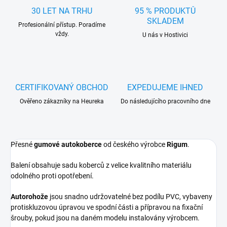
30 LET NA TRHU
95 % PRODUKTŮ
SKLADEM
Profesionální přístup. Poradíme
vždy.
U nás v Hostivici
CERTIFIKOVANÝ OBCHOD
EXPEDUJEME IHNED
Ověřeno zákazníky na Heureka
Do následujícího pracovního dne
Přesné
gumové autokoberce
od českého výrobce
Rigum
.
Balení obsahuje sadu koberců z velice kvalitního materiálu
odolného proti opotřebení.
Autorohože
jsou snadno udržovatelné bez podílu PVC, vybaveny
protiskluzovou úpravou ve spodní části a přípravou na fixační
šrouby, pokud jsou na daném modelu instalovány výrobcem.