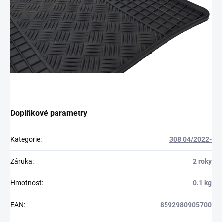
Doplňkové parametry
Kategorie
:
308 04/2022-
Záruka
:
2 roky
Hmotnost
:
0.1 kg
EAN
:
8592980905700