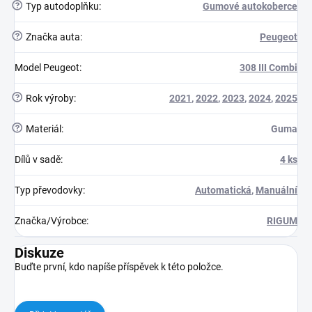
?
Typ autodoplňku
:
Gumové autokoberce
?
Značka auta
:
Peugeot
Model Peugeot
:
308 III Combi
?
Rok výroby
:
2021
,
2022
,
2023
,
2024
,
2025
?
Materiál
:
Guma
Dílů v sadě
:
4 ks
Typ převodovky
:
Automatická
,
Manuální
Značka/Výrobce
:
RIGUM
Diskuze
Buďte první, kdo napíše příspěvek k této položce.