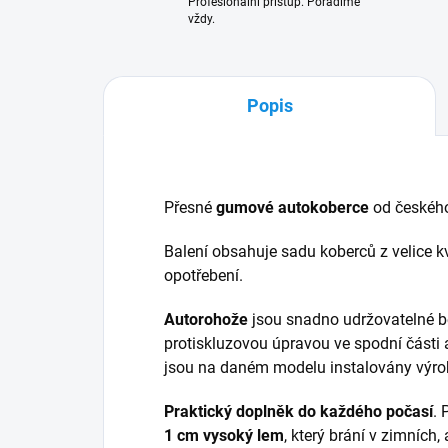
Profesionální přístup. Poradíme
vždy.
Popis
Přesné
gumové autokoberce
od českéh
Balení obsahuje sadu koberců z velice kv
opotřebení.
Autorohože
jsou snadno udržovatelné b
protiskluzovou úpravou ve spodní části 
jsou na daném modelu instalovány výr
Praktický doplněk do každého počasí
.
1 cm vysoký lem
, který brání v zimních,