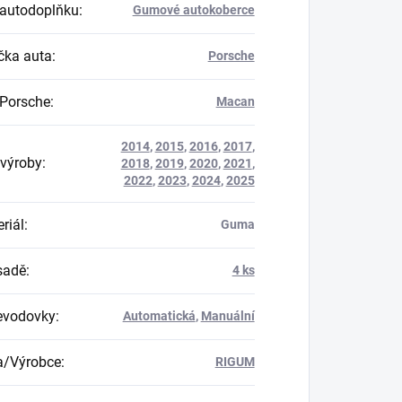
autodoplňku
:
Gumové autokoberce
ka auta
:
Porsche
Porsche
:
Macan
2014
,
2015
,
2016
,
2017
,
výroby
:
2018
,
2019
,
2020
,
2021
,
2022
,
2023
,
2024
,
2025
riál
:
Guma
 sadě
:
4 ks
evodovky
:
Automatická
,
Manuální
a/Výrobce
:
RIGUM