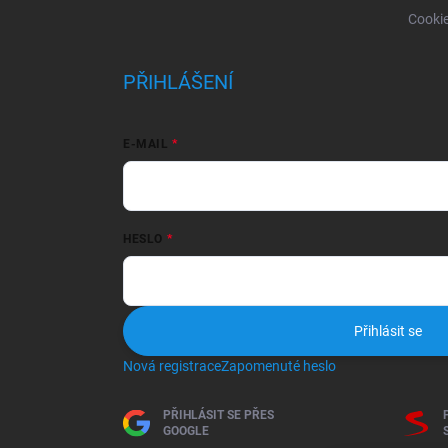
Cooki
PŘIHLÁŠENÍ
E-MAIL
HESLO
Přihlásit se
Nová registrace
Zapomenuté heslo
PŘIHLÁSIT SE PŘES
GOOGLE