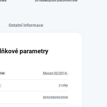
ureka
Do následujícího pracovního dne
Ostatní informace
lňkové parametry
rie
:
Macan 02/2014-
a
:
2 roky
8592980903508