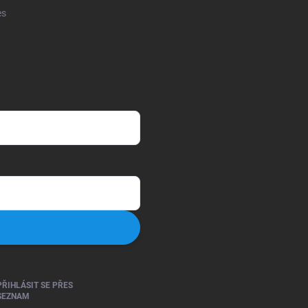
es
PŘIHLÁSIT SE PŘES
SEZNAM