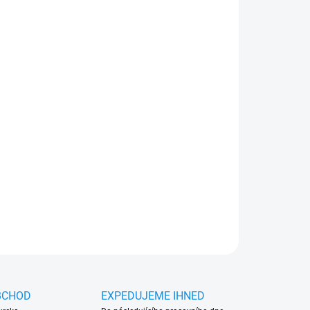
Přidat do košíku
ch gumových koberců. Praktický doplněk s cca 10
 Vašeho auta před vlhkostí a nečistotami
ZEPTAT SE
HLÍDAT
BCHOD
EXPEDUJEME IHNED