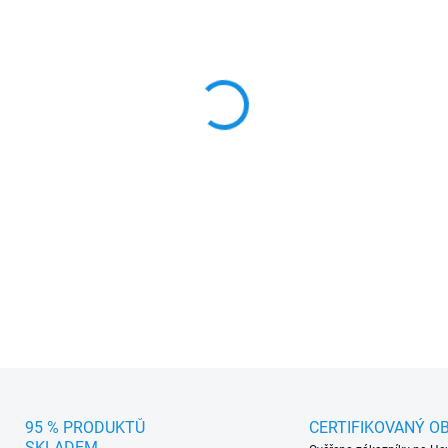
cena:
MOŽNOSTI DORUČENÍ
−
+
Sada (4 ks) přesně pasující
mm okrajem chránící podlahu
v každém počasí.
DETAILNÍ INFORMACE
95 % PRODUKTŮ
CERTIFIKOVANÝ O
SKLADEM