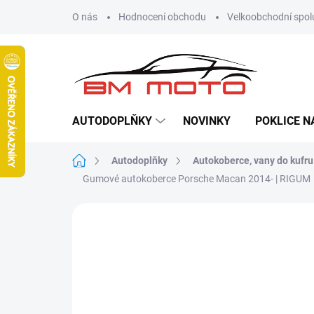
Přejít
O nás
Hodnocení obchodu
Velkoobchodní spol
na
obsah
AUTODOPLŇKY
NOVINKY
POKLICE N
Domů
Autodoplňky
Autokoberce, vany do kufru
Gumové autokoberce Porsche Macan 2014- | RIGUM
Neohodnoceno
Podrobnosti hodn