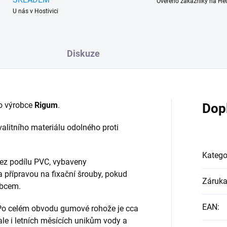
Ověřeno zákazníky na He
U nás v Hostivici
Diskuze
o výrobce
Rigum
.
Dop
alitního materiálu odolného proti
Katego
ez podílu PVC, vybaveny
a přípravou na fixační šrouby, pokud
Záruk
obcem.
EAN
:
 Po celém obvodu gumové rohože je cca
 ale i letních měsících unikům vody a