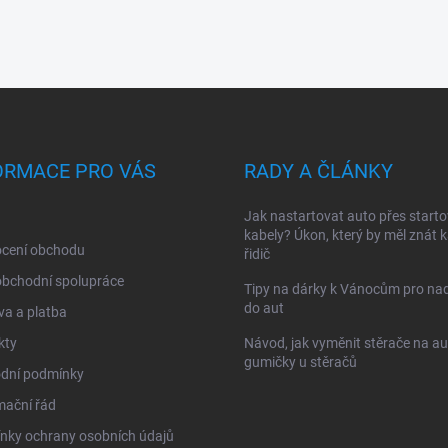
ORMACE PRO VÁS
RADY A ČLÁNKY
Jak nastartovat auto přes starto
kabely? Úkon, který by měl znát 
cení obchodu
řidič
obchodní spolupráce
Tipy na dárky k Vánocům pro na
do aut
a a platba
kty
Návod, jak vyměnit stěrače na au
gumičky u stěračů
dní podmínky
mační řád
nky ochrany osobních údajů