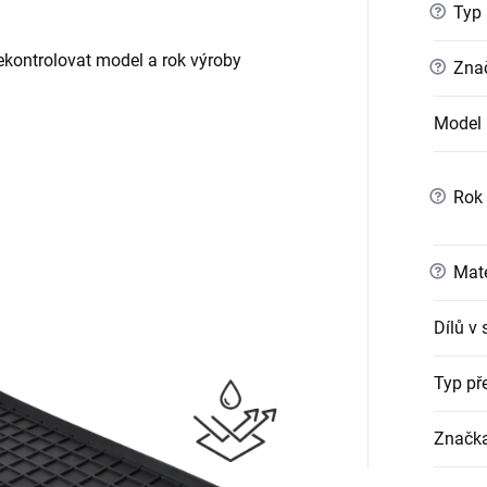
?
Typ 
ontrolovat model a rok výroby
?
Znač
Model 
?
Rok 
?
Mate
Dílů v
Typ př
Značk