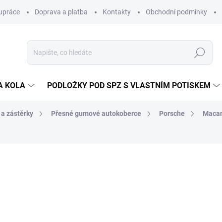
upráce
Doprava a platba
Kontakty
Obchodní podmínky
Hledat
A KOLA
PODLOŽKY POD SPZ S VLASTNÍM POTISKEM
 a zástěrky
Přesné gumové autokoberce
Porsche
Maca
ocení
ZNAČKA:
RIGUM
774 Kč
/ sada
640 Kč bez DPH
Měrná
SKLADEM V EXTERNÍM S