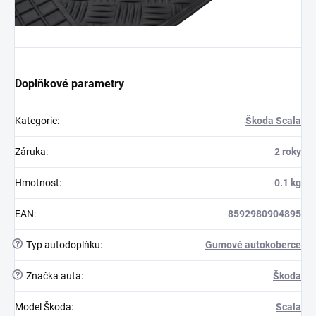
Doplňkové parametry
Kategorie
:
Škoda Scala
Záruka
:
2 roky
Hmotnost
:
0.1 kg
EAN
:
8592980904895
?
Typ autodoplňku
:
Gumové autokoberce
?
Značka auta
:
Škoda
Model Škoda
:
Scala