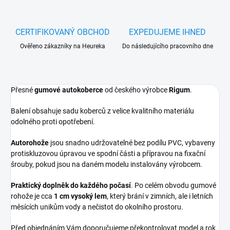
CERTIFIKOVANÝ OBCHOD
EXPEDUJEME IHNED
Ověřeno zákazníky na Heureka
Do následujícího pracovního dne
Přesné
gumové autokoberce
od českého výrobce
Rigum
.
Balení obsahuje sadu koberců z velice kvalitního materiálu
odolného proti opotřebení.
Autorohože
jsou snadno udržovatelné bez podílu PVC, vybaveny
protiskluzovou úpravou ve spodní části a přípravou na fixační
šrouby, pokud jsou na daném modelu instalovány výrobcem.
Praktický doplněk do každého počasí
. Po celém obvodu gumové
rohože je cca
1 cm vysoký lem
, který brání v zimních, ale i letních
měsících unikům vody a nečistot do okolního prostoru.
Před objednáním Vám doporučujeme překontrolovat model a rok