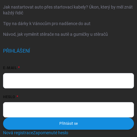
Jak nastartovat auto přes startovací kabely? Úkon, který by měl znát
každý řidič
Tipy na dárky k Vánocům pro nadšence do aut
Návod, jak vyměnit stěrače na autě a gumičky u stěračů
PŘIHLÁŠENÍ
E-MAIL
HESLO
Přihlásit se
Nová registrace
Zapomenuté heslo