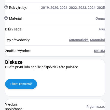
?
Rok výroby
:
2019
,
2020
,
2021
,
2022
,
2023
,
2024
,
2025
?
Materiál
:
Guma
Dílů v sadě
:
4 ks
Typ převodovky
:
Automatická
,
Manuální
Značka/Výrobce
:
RIGUM
Diskuze
Buďte první, kdo napíše příspěvek k této položce.
Přidat komentář
Výrobní
Rigum s.r.o.
společnost
: