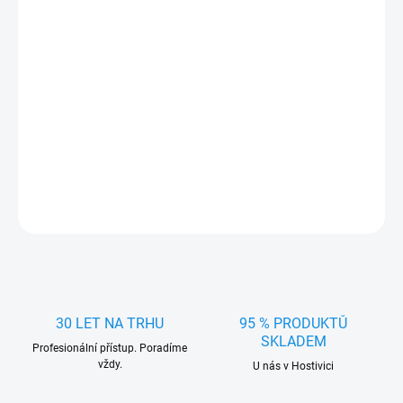
Sada (4 ks) přesně pasujících gumových koberců. Praktický
doplněk s cca 10 mm okrajem chránící podlahu Vašeho auta před
vlhkostí a nečistotami v každém počasí.
DETAILNÍ INFORMACE
ZEPTAT SE
HLÍDAT
30 LET NA TRHU
95 % PRODUKTŮ
SKLADEM
Profesionální přístup. Poradíme
vždy.
U nás v Hostivici