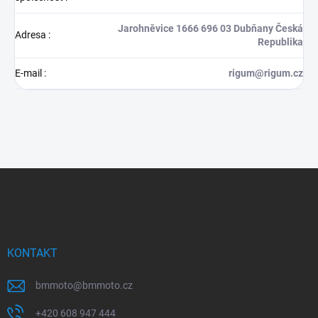
Jarohněvice 1666 696 03 Dubňany Česká
Adresa
:
Republika
E-mail
:
rigum@rigum.cz
Z
á
p
a
t
í
KONTAKT
bmmoto
@
bmmoto.cz
+420 608 947 444