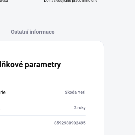
ureka
Do následujícího pracovního dne
Ostatní informace
lňkové parametry
rie
:
Škoda Yeti
a
:
2 roky
8592980902495