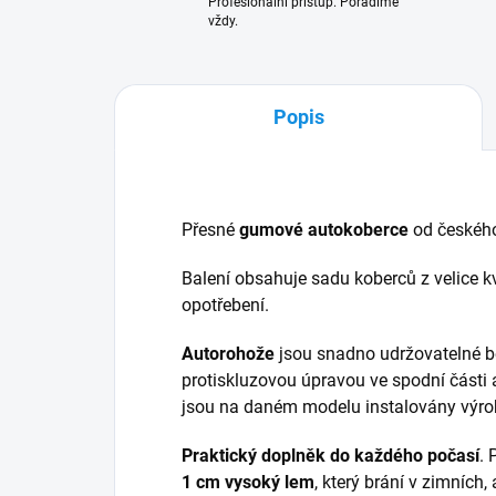
Profesionální přístup. Poradíme
vždy.
Popis
Přesné
gumové autokoberce
od českéh
Balení obsahuje sadu koberců z velice kv
opotřebení.
Autorohože
jsou snadno udržovatelné b
protiskluzovou úpravou ve spodní části 
jsou na daném modelu instalovány výr
Praktický doplněk do každého počasí
.
1 cm vysoký lem
, který brání v zimních,