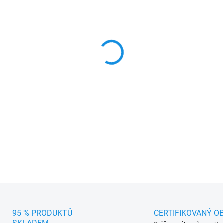
cena:
MOŽNOSTI DORUČENÍ
−
+
Sada (4 ks) přesně pasující
mm okrajem chránící podlahu
v každém počasí.
DETAILNÍ INFORMACE
95 % PRODUKTŮ
CERTIFIKOVANÝ O
SKLADEM