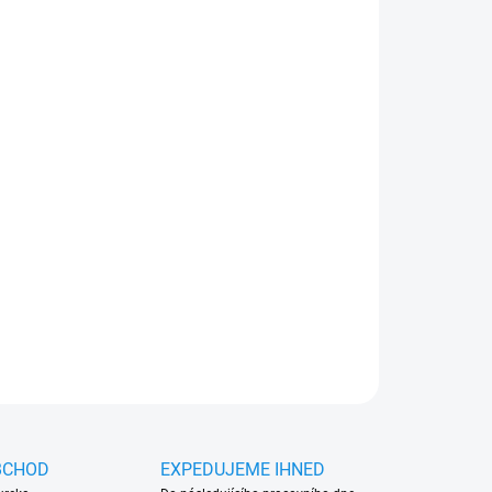
Přidat do košíku
ch gumových koberců. Praktický doplněk s cca 10
 Vašeho auta před vlhkostí a nečistotami
ZEPTAT SE
HLÍDAT
BCHOD
EXPEDUJEME IHNED