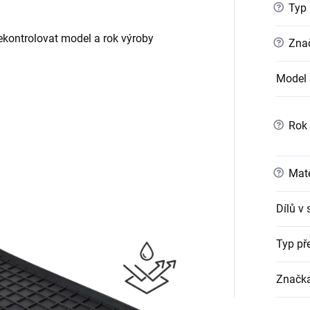
?
Typ 
ontrolovat model a rok výroby
?
Znač
Model
?
Rok 
?
Mate
Dílů v
Typ př
Značk