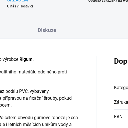
Ověřeno zákazníky na He
U nás v Hostivici
Diskuze
o výrobce
Rigum
.
Dop
alitního materiálu odolného proti
Katego
ez podílu PVC, vybaveny
a přípravou na fixační šrouby, pokud
Záruk
obcem.
EAN
:
 Po celém obvodu gumové rohože je cca
 ale i letních měsících unikům vody a