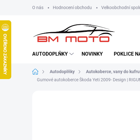
Přejít
O nás
Hodnocení obchodu
Velkoobchodní spol
na
obsah
AUTODOPLŇKY
NOVINKY
POKLICE N
Domů
Autodoplňky
Autokoberce, vany do kufru
Gumové autokoberce Škoda Yeti 2009- Design | RIG
Neohodnoceno
Podrobnosti hodn