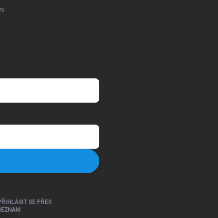
es
PŘIHLÁSIT SE PŘES
SEZNAM