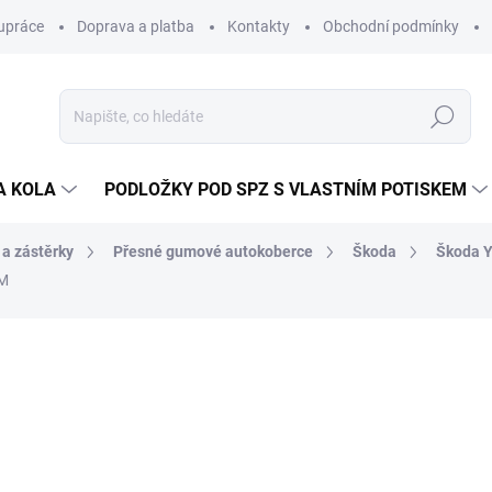
upráce
Doprava a platba
Kontakty
Obchodní podmínky
Hledat
A KOLA
PODLOŽKY POD SPZ S VLASTNÍM POTISKEM
 a zástěrky
Přesné gumové autokoberce
Škoda
Škoda Y
UM
ocení
ZNAČKA:
RIGUM
592 Kč
/ sada
489 Kč bez DPH
Měrná
SKLADEM V EXTERNÍM S