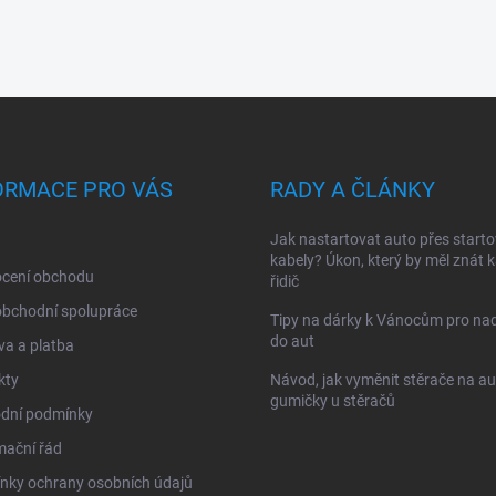
ORMACE PRO VÁS
RADY A ČLÁNKY
Jak nastartovat auto přes starto
kabely? Úkon, který by měl znát 
cení obchodu
řidič
obchodní spolupráce
Tipy na dárky k Vánocům pro na
do aut
a a platba
kty
Návod, jak vyměnit stěrače na au
gumičky u stěračů
dní podmínky
mační řád
nky ochrany osobních údajů