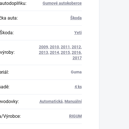
autodoplňku
:
Gumové autokoberce
ka auta
:
Škoda
 Škoda
:
Yeti
2009
,
2010
,
2011
,
2012
,
výroby
:
2013
,
2014
,
2015
,
2016
,
2017
riál
:
Guma
 sadě
:
4 ks
evodovky
:
Automatická
,
Manuální
a/Výrobce
:
RIGUM