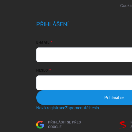
Cooki
PŘIHLÁŠENÍ
E-MAIL
HESLO
Přihlásit se
Nová registrace
Zapomenuté heslo
PŘIHLÁSIT SE PŘES
GOOGLE