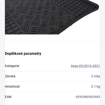
Doplňkové parametry
Kategorie
:
Aygo 05/2014-2021
Záruka
:
2 roky
Hmotnost
:
0.1 kg
EAN
:
8592980902983