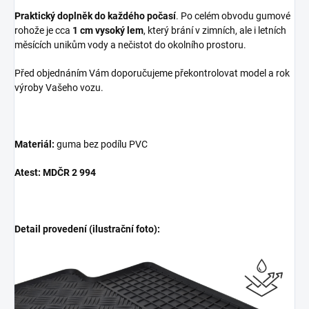
Praktický doplněk do každého počasí
. Po celém obvodu gumové
rohože je cca
1 cm vysoký lem
, který brání v zimních, ale i letních
měsících unikům vody a nečistot do okolního prostoru.
Před objednáním Vám doporučujeme překontrolovat model a rok
výroby Vašeho vozu.
Materiál:
guma bez podílu PVC
Atest: MDČR 2 994
Detail provedení (ilustrační foto):