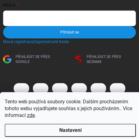
HESLO
Přihlásit se
Nová registrace
Zapomenuté heslo
PŘIHLÁSIT SE PŘES
PŘIHLÁSIT SE PŘES
GOOGLE
SEZNAM
Tento web používá soubory cookie. Dalším procházením
tohoto webu vyjadřujete souhlas s jejich používáním.. Více
informací
zde
.
Copyright 2026
BM MOTO s.r.o.
. Všechna práva vyhrazena.
Upravit
Nastavení
nastavení cookies