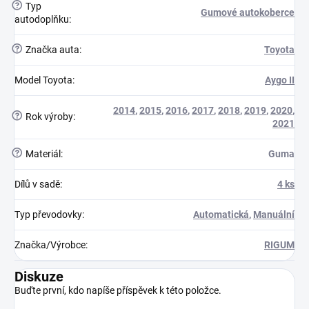
?
Typ
Gumové autokoberce
autodoplňku
:
?
Značka auta
:
Toyota
Model Toyota
:
Aygo II
2014
,
2015
,
2016
,
2017
,
2018
,
2019
,
2020
,
?
Rok výroby
:
2021
?
Materiál
:
Guma
Dílů v sadě
:
4 ks
Typ převodovky
:
Automatická
,
Manuální
Značka/Výrobce
:
RIGUM
Diskuze
Buďte první, kdo napíše příspěvek k této položce.