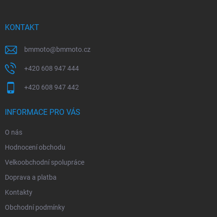
a
t
í
KONTAKT
bmmoto
@
bmmoto.cz
+420 608 947 444
+420 608 947 442
INFORMACE PRO VÁS
O nás
Hodnocení obchodu
Velkoobchodní spolupráce
Doprava a platba
Kontakty
Obchodní podmínky