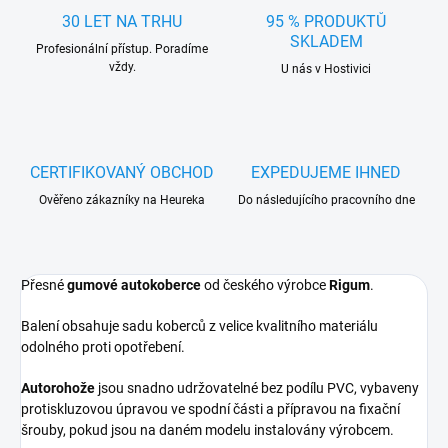
30 LET NA TRHU
95 % PRODUKTŮ
SKLADEM
Profesionální přístup. Poradíme
vždy.
U nás v Hostivici
CERTIFIKOVANÝ OBCHOD
EXPEDUJEME IHNED
Ověřeno zákazníky na Heureka
Do následujícího pracovního dne
Přesné
gumové autokoberce
od českého výrobce
Rigum
.
Balení obsahuje sadu koberců z velice kvalitního materiálu
odolného proti opotřebení.
Autorohože
jsou snadno udržovatelné bez podílu PVC, vybaveny
protiskluzovou úpravou ve spodní části a přípravou na fixační
šrouby, pokud jsou na daném modelu instalovány výrobcem.