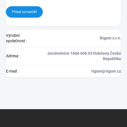
Přidat komentář
Výrobní
Rigum s.r.o.
společnost
:
Jarohněvice 1666 696 03 Dubňany Česká
Adresa
:
Republika
E-mail
:
rigum@rigum.cz
Z
á
p