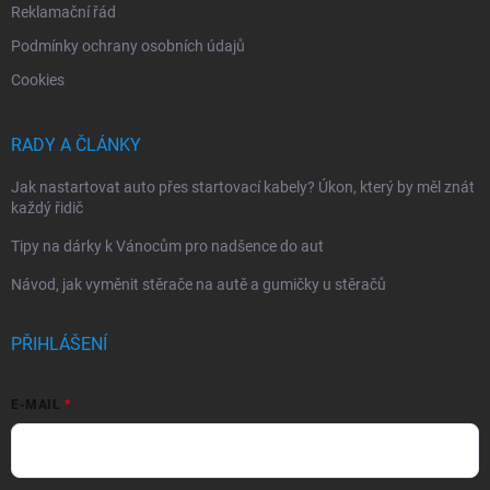
Reklamační řád
Podmínky ochrany osobních údajů
Cookies
RADY A ČLÁNKY
Jak nastartovat auto přes startovací kabely? Úkon, který by měl znát
každý řidič
Tipy na dárky k Vánocům pro nadšence do aut
Návod, jak vyměnit stěrače na autě a gumičky u stěračů
PŘIHLÁŠENÍ
E-MAIL