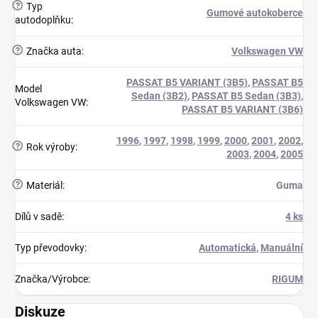
?
Typ
Gumové autokoberce
autodoplňku
:
?
Značka auta
:
Volkswagen VW
PASSAT B5 VARIANT (3B5)
,
PASSAT B5
Model
Sedan (3B2)
,
PASSAT B5 Sedan (3B3)
,
Volkswagen VW
:
PASSAT B5 VARIANT (3B6)
1996
,
1997
,
1998
,
1999
,
2000
,
2001
,
2002
,
?
Rok výroby
:
2003
,
2004
,
2005
?
Materiál
:
Guma
Dílů v sadě
:
4 ks
Typ převodovky
:
Automatická
,
Manuální
Značka/Výrobce
:
RIGUM
Diskuze