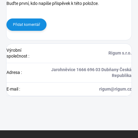
Buďte první, kdo napíše příspěvek k této položce.
Přidat komentář
Výrobní
Rigum s.r.o.
společnost
:
Jarohněvice 1666 696 03 Dubňany Česká
Adresa
:
Republika
E-mail
:
rigum@rigum.cz
Z