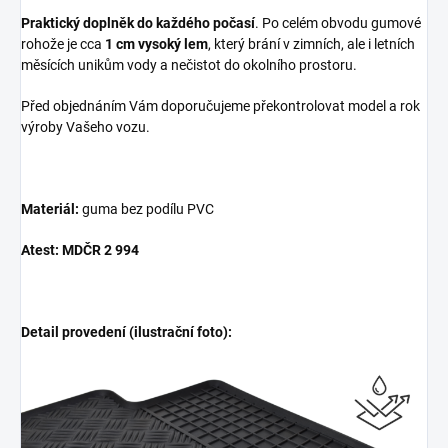
Praktický doplněk do každého počasí
. Po celém obvodu gumové
rohože je cca
1 cm vysoký lem
, který brání v zimních, ale i letních
měsících unikům vody a nečistot do okolního prostoru.
Před objednáním Vám doporučujeme překontrolovat model a rok
výroby Vašeho vozu.
Materiál:
guma bez podílu PVC
Atest: MDČR 2 994
Detail provedení (ilustrační foto):