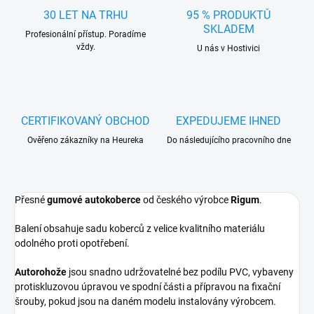
30 LET NA TRHU
95 % PRODUKTŮ
SKLADEM
Profesionální přístup. Poradíme
vždy.
U nás v Hostivici
CERTIFIKOVANÝ OBCHOD
EXPEDUJEME IHNED
Ověřeno zákazníky na Heureka
Do následujícího pracovního dne
Přesné
gumové autokoberce
od českého výrobce
Rigum
.
Balení obsahuje sadu koberců z velice kvalitního materiálu
odolného proti opotřebení.
Autorohože
jsou snadno udržovatelné bez podílu PVC, vybaveny
protiskluzovou úpravou ve spodní části a přípravou na fixační
šrouby, pokud jsou na daném modelu instalovány výrobcem.