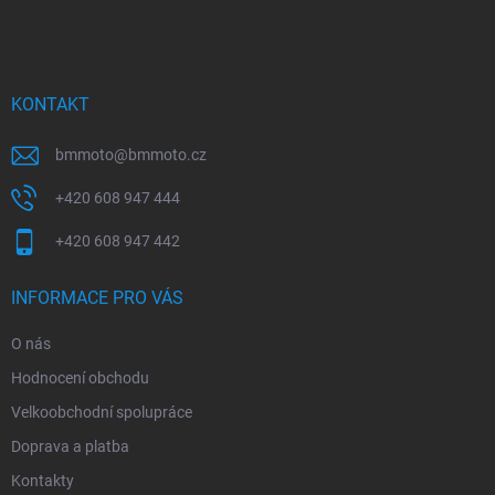
á
p
a
t
í
KONTAKT
bmmoto
@
bmmoto.cz
+420 608 947 444
+420 608 947 442
INFORMACE PRO VÁS
O nás
Hodnocení obchodu
Velkoobchodní spolupráce
Doprava a platba
Kontakty