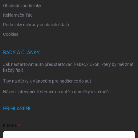
Obchodní podmínky
Reklamační řád
Podmínky ochrany osobních údajů
Cookies
RADY A ČLÁNKY
Jak nastartovat auto přes startovací kabely? Úkon, který by měl znát
každý řidič
Tipy na dárky k Vánocům pro nadšence do aut
Návod, jak vyměnit stěrače na autě a gumičky u stěračů
PŘIHLÁŠENÍ
E-MAIL