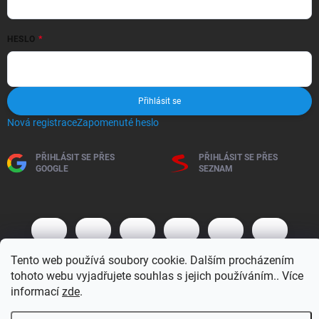
HESLO
Přihlásit se
Nová registrace
Zapomenuté heslo
PŘIHLÁSIT SE PŘES
PŘIHLÁSIT SE PŘES
GOOGLE
SEZNAM
Tento web používá soubory cookie. Dalším procházením
tohoto webu vyjadřujete souhlas s jejich používáním.. Více
informací
zde
.
Copyright 2026
BM MOTO s.r.o.
. Všechna práva vyhrazena.
Upravit