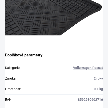
Doplňkové parametry
Kategorie
:
Volkswagen Passat
Záruka
:
2 roky
Hmotnost
:
0.1 kg
EAN
:
8592980902716