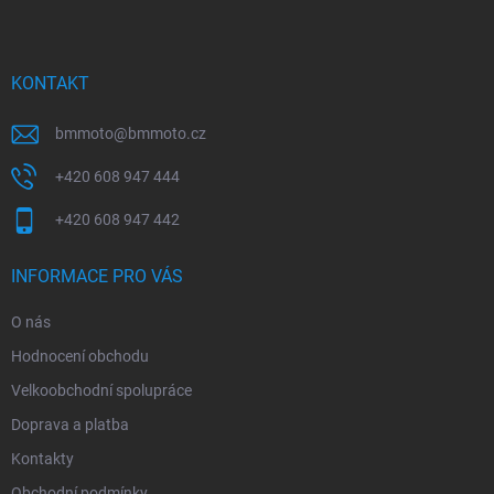
p
a
t
í
KONTAKT
bmmoto
@
bmmoto.cz
+420 608 947 444
+420 608 947 442
INFORMACE PRO VÁS
O nás
Hodnocení obchodu
Velkoobchodní spolupráce
Doprava a platba
Kontakty
Obchodní podmínky