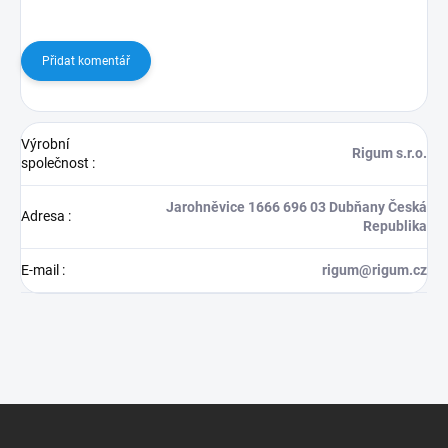
Přidat komentář
Výrobní
Rigum s.r.o.
společnost
:
Jarohněvice 1666 696 03 Dubňany Česká
Adresa
:
Republika
E-mail
:
rigum@rigum.cz
Z
á