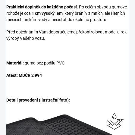
Praktický doplněk do každého počasí
. Po celém obvodu gumové
rohože je cca
1 cm vysoký lem
, který brání v zimních, ale i letních
měsících unikům vody a nečistot do okolního prostoru.
Před objednáním Vám doporučujeme překontrolovat model a rok
výroby Vašeho vozu.
Materiál:
guma bez podílu PVC
Atest: MDČR 2 994
Detail provedení (ilustrační foto):