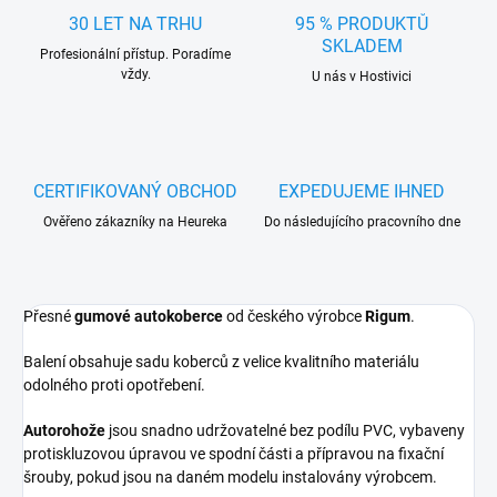
30 LET NA TRHU
95 % PRODUKTŮ
SKLADEM
Profesionální přístup. Poradíme
vždy.
U nás v Hostivici
CERTIFIKOVANÝ OBCHOD
EXPEDUJEME IHNED
Ověřeno zákazníky na Heureka
Do následujícího pracovního dne
Přesné
gumové autokoberce
od českého výrobce
Rigum
.
Balení obsahuje sadu koberců z velice kvalitního materiálu
odolného proti opotřebení.
Autorohože
jsou snadno udržovatelné bez podílu PVC, vybaveny
protiskluzovou úpravou ve spodní části a přípravou na fixační
šrouby, pokud jsou na daném modelu instalovány výrobcem.