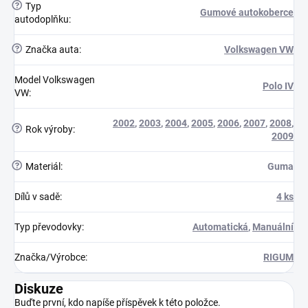
?
Typ
Gumové autokoberce
autodoplňku
:
?
Značka auta
:
Volkswagen VW
Model Volkswagen
Polo IV
VW
:
2002
,
2003
,
2004
,
2005
,
2006
,
2007
,
2008
,
?
Rok výroby
:
2009
?
Materiál
:
Guma
Dílů v sadě
:
4 ks
Typ převodovky
:
Automatická
,
Manuální
Značka/Výrobce
:
RIGUM
Diskuze
Buďte první, kdo napíše příspěvek k této položce.