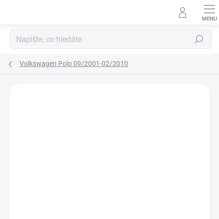
Přejít
na
obsah
Hledat
Volkswagen Polo 09/2001-02/2010
Neohodnoceno
Podrobnosti hodnocení
ZNAČKA:
RIGUM