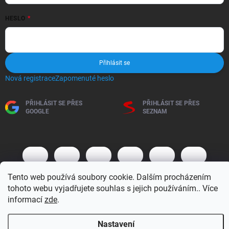
HESLO
Přihlásit se
Nová registrace
Zapomenuté heslo
PŘIHLÁSIT SE PŘES
PŘIHLÁSIT SE PŘES
GOOGLE
SEZNAM
Tento web používá soubory cookie. Dalším procházením
tohoto webu vyjadřujete souhlas s jejich používáním.. Více
informací
zde
.
Copyright 2026
BM MOTO s.r.o.
. Všechna práva vyhrazena.
Upravit
Nastavení
nastavení cookies