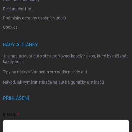
Reklamační řád
Podmínky ochrany osobních údajů
Cookies
RADY A ČLÁNKY
Jak nastartovat auto přes startovací kabely? Úkon, který by měl znát
každý řidič
Tipy na dárky k Vánocům pro nadšence do aut
Návod, jak vyměnit stěrače na autě a gumičky u stěračů
PŘIHLÁŠENÍ
E-MAIL