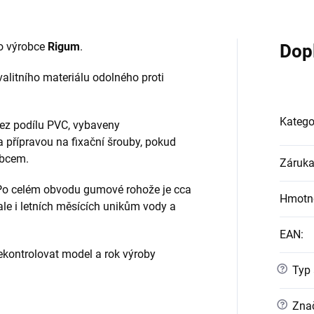
o výrobce
Rigum
.
Dop
alitního materiálu odolného proti
Katego
ez podílu PVC, vybaveny
a přípravou na fixační šrouby, pokud
obcem.
Záruk
 Po celém obvodu gumové rohože je cca
Hmotn
 ale i letních měsících unikům vody a
EAN
:
ontrolovat model a rok výroby
?
Typ 
?
Znač