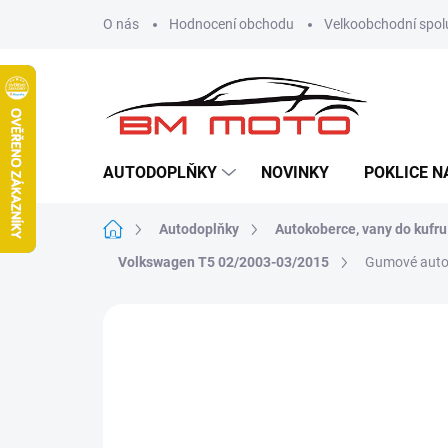
Přejít
O nás
Hodnocení obchodu
Velkoobchodní spol
na
obsah
AUTODOPLŇKY
NOVINKY
POKLICE N
Domů
Autodoplňky
Autokoberce, vany do kufru
Volkswagen T5 02/2003-03/2015
Gumové autok
Neohodnoceno
Podrobnosti hodn