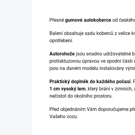
Přesné
gumové autokoberce
od českéh
Balení obsahuje sadu koberců z velice kv
opotřebení.
Autorohože
jsou snadno udržovatelné b
protiskluzovou úpravou ve spodní části 
jsou na daném modelu instalovány výr
Praktický doplněk do každého počasí
.
1 cm vysoký lem
, který brání v zimních,
nečistot do okolního prostoru.
Před objednáním Vám doporučujeme přek
Vašeho vozu.