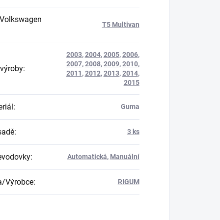
 Volkswagen
T5 Multivan
2003
,
2004
,
2005
,
2006
,
2007
,
2008
,
2009
,
2010
,
výroby
:
2011
,
2012
,
2013
,
2014
,
2015
riál
:
Guma
 sadě
:
3 ks
evodovky
:
Automatická
,
Manuální
a/Výrobce
:
RIGUM