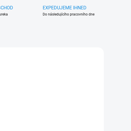
BCHOD
EXPEDUJEME IHNED
ureka
Do následujícího pracovního dne
51-B
904451-D
LADU
SKLADEM V EXTERNÍM SKLADU
SADA)
(>5 SADA)
Gumové autokoberce
Volkswagen T6