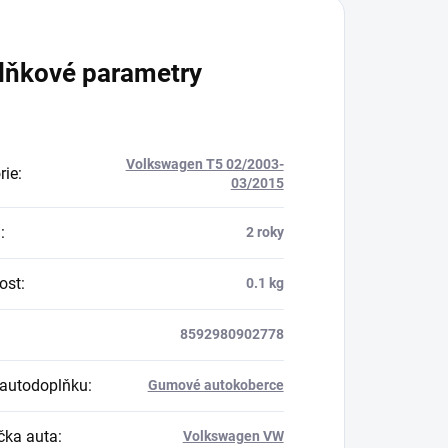
lňkové parametry
Volkswagen T5 02/2003-
rie
:
03/2015
a
:
2 roky
ost
:
0.1 kg
8592980902778
autodoplňku
:
Gumové autokoberce
ka auta
:
Volkswagen VW