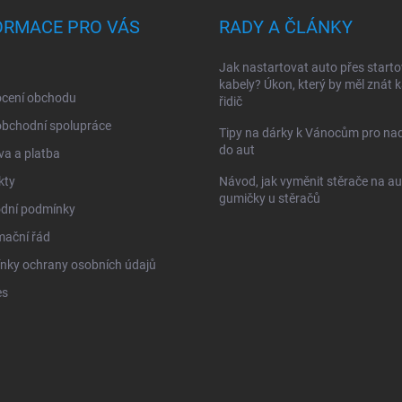
ORMACE PRO VÁS
RADY A ČLÁNKY
Jak nastartovat auto přes starto
kabely? Úkon, který by měl znát 
cení obchodu
řidič
obchodní spolupráce
Tipy na dárky k Vánocům pro na
do aut
a a platba
kty
Návod, jak vyměnit stěrače na au
gumičky u stěračů
dní podmínky
mační řád
nky ochrany osobních údajů
es