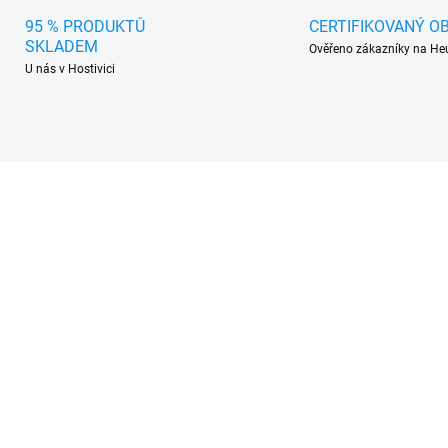
95 % PRODUKTŮ
CERTIFIKOVANÝ O
SKLADEM
Ověřeno zákazníky na He
U nás v Hostivici
904505-A
9044
SKLADEM V EXTERNÍM SKLADU
SKLADEM V EXTERNÍM SK
(>5 SADA)
(>5 
mové autokoberce
Gumové autokoberce
lkswagen T5 Multivan
Volkswagen T5