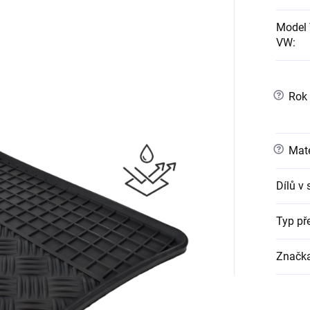
Model
VW
:
?
Rok 
?
Mate
Dílů v
Typ př
Značk