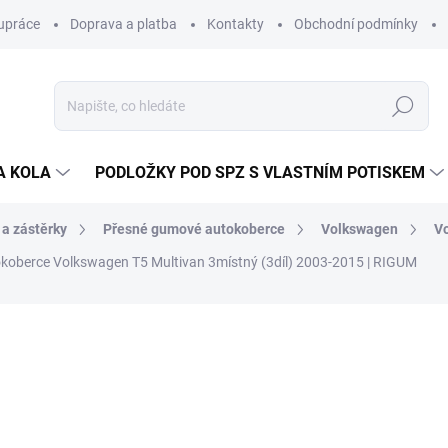
upráce
Doprava a platba
Kontakty
Obchodní podmínky
Hledat
A KOLA
PODLOŽKY POD SPZ S VLASTNÍM POTISKEM
 a zástěrky
Přesné gumové autokoberce
Volkswagen
V
oberce Volkswagen T5 Multivan 3místný (3díl) 2003-2015 | RIGUM
ocení
ZNAČKA:
RIGUM
722 Kč
/ sada
597 Kč bez DPH
Měrná
SKLADEM V EXTERNÍM S