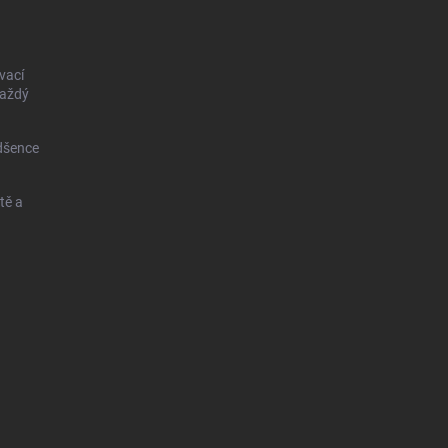
vací
každý
dšence
tě a