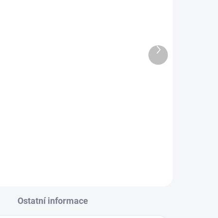
03-
Transporter 2.řada 2015-
2019 | RIGUM
620 Kč
512 Kč bez DPH
Další
produkt
Do košíku
Sada (2 ks) přesně pasujících
gumových koberců. Praktický
doplněk s cca 10 mm okrajem
a
chránící podlahu Vašeho auta
před vlhkostí a nečistotami
v každém počasí.
Ostatní informace