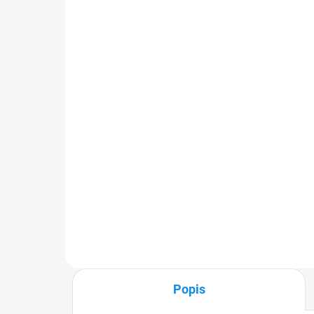
2.řada 2003-2015 |
3.ř
RIGUM
RI
682 Kč
64
564 Kč bez DPH
533
Do košíku
Sada (2 ks) přesně pasujících
Sada
gumových koberců. Praktický
gum
doplněk s cca 10 mm okrajem
dop
chránící podlahu Vašeho auta
chr
před vlhkostí a nečistotami
před
v každém počasí.
v k
Popis