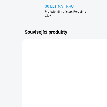
30 LET NA TRHU
Profesionální přístup. Poradíme
vždy.
Související produkty
904499-A
SKLADEM V EXTERNÍM SKLADU
(>5 SADA)
Gumové autokoberce
Gu
Volkswagen T5 Multivan
Vo